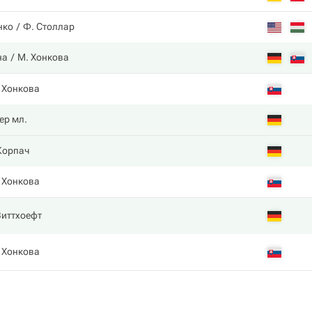
нко
Ф. Столлар
на
М. Хонкова
 Хонкова
ер мл.
Корпач
 Хонкова
Виттхоефт
 Хонкова