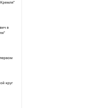
 Кремля"
вич в
ля"
 первом
ой круг