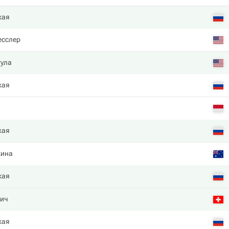
кая
есслер
гула
кая
кая
кина
кая
чич
кая