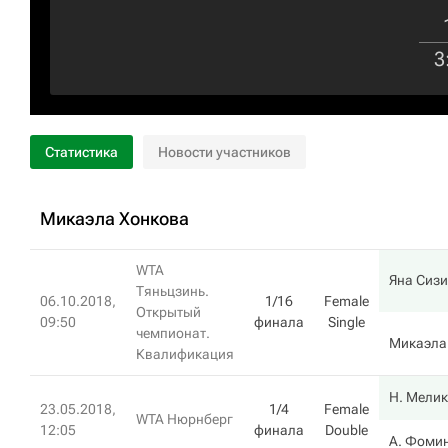
3
Статистика
Новости участников
Микаэла Хонкова
WTA
Яна Сиз
Тяньцзинь.
06.10.2018,
1/16
Female
Открытый
09:50
финала
Single
чемпионат.
Микаэла
Квалификация
Н. Мели
23.05.2018,
1/4
Female
WTA Нюрнберг
12:05
финала
Double
А. Фоми