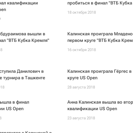
нал квалификации
пробиться в финал "ВТБ Кубка
pen
18 октября 2018
9
Абдураимова вышли в
Калинская проиграла Младено
ал "ВТБ Кубка Кремля"
первом круге "ВТБ Кубка Крем
18
16 октября 2018
ступила Данилович в
Калинская проиграла Гёргес в
е турнира в Ташкенте
круге US Open
018
28 августа 2018
вышла в финал
Анна Калинская вышла во втор
ии US Open
квалификации US Open
8
23 августа 2018