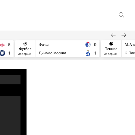
5
0
Факел
М. Ан
Футбол
Теннис
1
1
Динамо Москва
К. Пл
Завершен
Завершен