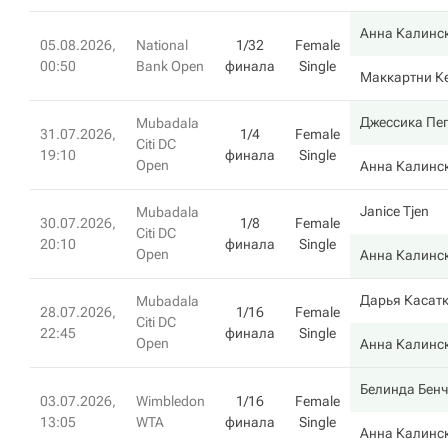
Анна Калинс
05.08.2026,
National
1/32
Female
00:50
Bank Open
финала
Single
Маккартни К
Джессика Пе
Mubadala
31.07.2026,
1/4
Female
Citi DC
19:10
финала
Single
Open
Анна Калинс
Janice Tjen
Mubadala
30.07.2026,
1/8
Female
Citi DC
20:10
финала
Single
Open
Анна Калинс
Дарья Касат
Mubadala
28.07.2026,
1/16
Female
Citi DC
22:45
финала
Single
Open
Анна Калинс
Белинда Бен
03.07.2026,
Wimbledon
1/16
Female
13:05
WTA
финала
Single
Анна Калинс