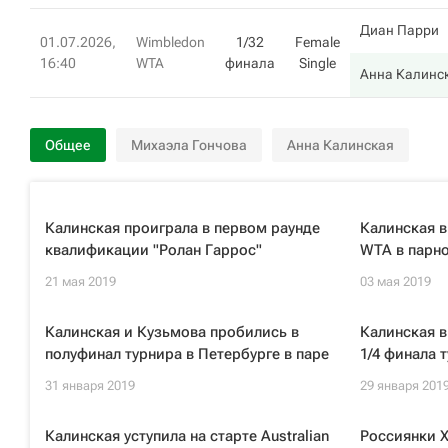
Диан Парри
01.07.2026,
Wimbledon
1/32
Female
16:40
WTA
финала
Single
Анна Калинс
Общее
Михаэла Гончова
Анна Калинская
Калинская проиграла в первом раунде
Калинская в
квалификации "Ролан Гаррос"
WTA в парн
21 мая 2019
03 мая 2019
Калинская и Кузьмова пробились в
Калинская в
полуфинал турнира в Петербурге в паре
1/4 финала 
31 января 2019
29 января 201
Калинская уступила на старте Australian
Россиянки 