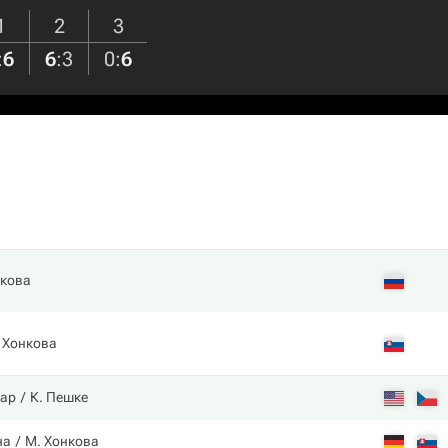
1
2
3
:
6
6
:
3
0
:
6
икова
 Хонкова
кар
К. Пешке
на
М. Хонкова