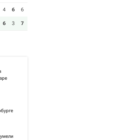
4
6
6
6
3
7
в
аре
рбурге
сумели