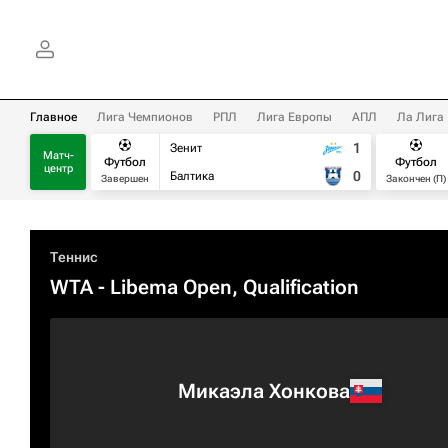
Главное
Лига Чемпионов
РПЛ
Лига Европы
АПЛ
Ла Лига
1
Зенит
Матч-
Футбол
Футбол
центр
0
Балтика
Завершен
Закончен (П)
Теннис
WTA
- Libema Open, Qualification
Микаэла Хонкова