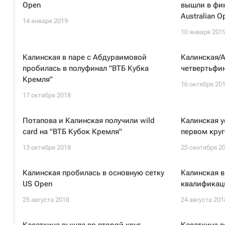
Open
вышли в фи
Australian O
14 января 2019
10 января 201
Калинская в паре с Абдураимовой
Калинская/
пробилась в полуфинал "ВТБ Кубка
четвертьфин
Кремля"
16 октября 20
17 октября 2018
Потапова и Калинская получили wild
Калинская у
card на "ВТБ Кубок Кремля"
первом круг
13 октября 2018
25 сентября 2
Калинская пробилась в основную сетку
Калинская 
US Open
квалификац
25 августа 2018
24 августа 201