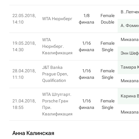
В. Лепче
22.05.2018,
1/8
Female
WTA Нюрнберг
14:10
финала
Double
А. Фоми
Микаэла
WTA
19.05.2018,
1/16
Female
Нюрнберг.
14:30
финала
Single
Квалификация
Энн Шеф
Тамара 
J&T Banka
28.04.2018,
1/16
Female
Prague Open,
11:10
финала
Single
Qualification
Микаэла
WTA Штутгарт.
Карина 
21.04.2018,
Porsche Гран
1/16
Female
18:55
При.
финала
Single
Микаэла
Квалификация
Анна Калинская