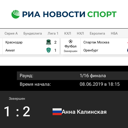
Серия А
Бундеслига
Лига 1
КХЛ
НХЛ
Евролига
НБА
2
Краснодар
Спартак Москва
Футбол
1
Ахмат
Оренбург
Завершен
Раунд:
1/16 финала
Время начала:
08.06.2019 в 18:15
Завершен
1
:
2
Анна Калинская