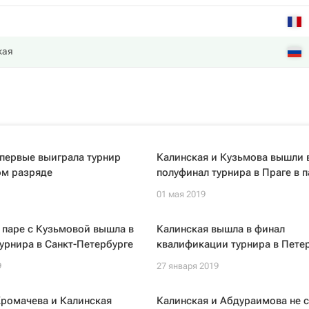
кая
первые выиграла турнир
Калинская и Кузьмова вышли 
ом разряде
полуфинал турнира в Праге в п
01 мая 2019
 паре с Кузьмовой вышла в
Калинская вышла в финал
турнира в Санкт-Петербурге
квалификации турнира в Пете
9
27 января 2019
Хромачева и Калинская
Калинская и Абдураимова не 