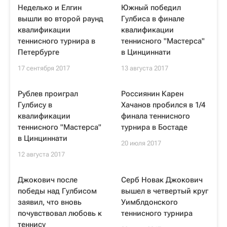
Неделько и Елгин
Южный победил
вышли во второй раунд
Гулбиса в финале
квалификации
квалификации
теннисного турнира в
теннисного "Мастерса"
Петербурге
в Цинциннати
17 сентября 2017
13 августа 2017
Рублев проиграл
Россиянин Карен
Гулбису в
Хачанов пробился в 1/4
квалификации
финала теннисного
теннисного "Мастерса"
турнира в Бостаде
в Цинциннати
20 июля 2017
12 августа 2017
Джокович после
Серб Новак Джокович
победы над Гулбисом
вышел в четвертый круг
заявил, что вновь
Уимблдонского
почувствовал любовь к
теннисного турнира
теннису