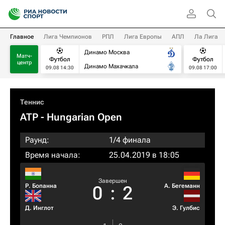
Главное
Лига Чемпионов
РПЛ
Лига Европы
АПЛ
Ла Лига
Динамо Москва
Матч-
Футбол
Футбол
центр
Динамо Махачкала
09.08 14:30
09.08 17:00
Теннис
ATP
- Hungarian Open
Раунд:
1/4 финала
Время начала:
25.04.2019 в 18:05
Завершен
Р. Бопанна
А. Бегеманн
0
:
2
Д. Инглот
Э. Гулбис