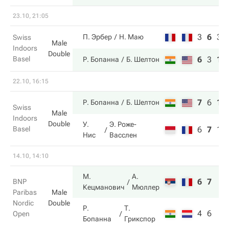
23.10, 21:05
3
6
3
П. Эрбер
Н. Маю
Swiss
Male
Indoors
Double
Basel
6
3
10
Р. Бопанна
Б. Шелтон
22.10, 16:15
7
6
10
Р. Бопанна
Б. Шелтон
Swiss
Male
Indoors
Double
У.
Э. Роже-
Basel
6
7
1
Нис
Васслен
14.10, 14:10
М.
А.
6
7
BNP
Кецманович
Мюллер
Paribas
Male
Nordic
Double
Р.
Т.
4
6
Open
Бопанна
Грикспор