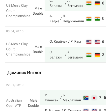
С.
А.
6
6
US Men's Clay
Балажи
Бегеманн
Male
Court
Double
Championships
А.
Д.
0
3
Кадхе
Недунчежиян
03.04, 20:10
6
6
О. Крайчек
Р. Рам
US Men's Clay
Male
Court
Double
С.
А.
Championships
3
7
Балажи
Бегеманн
Доминик Инглот
22.01, 03:10
Р.
Б.
7
6
Клаасен
Маклахлан
Australian
Male
Open ATP
Double
5
3
Д. Инглот
К. Скупски