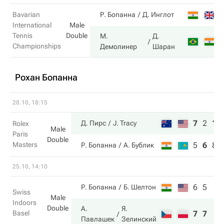
3
Bavarian
Р. Бопанна
Д. Инглот
International
Male
Tennis
Double
М.
Д.
6
Championships
Демолинер
Шаран
Рохан Бопанна
28.10, 18:15
7
2
10
Д. Пирс
J. Tracy
Rolex
Male
Paris
Double
Masters
5
6
8
Р. Бопанна
А. Бублик
25.10, 14:10
6
5
Р. Бопанна
Б. Шелтон
Swiss
Male
Indoors
Double
А.
Я.
Basel
7
7
Павлашек
Зелинский