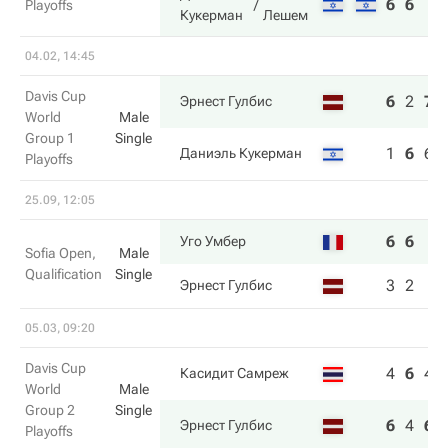
6
6
Playoffs
Кукерман
Лешем
04.02, 14:45
Davis Cup
6
2
7
Эрнест Гулбис
World
Male
Group 1
Single
1
6
6
Даниэль Кукерман
Playoffs
25.09, 12:05
6
6
Уго Умбер
Sofia Open,
Male
Qualification
Single
3
2
Эрнест Гулбис
05.03, 09:20
Davis Cup
4
6
4
Касидит Самреж
World
Male
Group 2
Single
6
4
6
Эрнест Гулбис
Playoffs