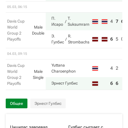
05.03, 06:15
П.
T.
4
7
6
Davis Cup
Исаро
Suksumrarn
World
Male
Group 2
Double
Э.
R.
6
5
0
Playoffs
Гулбис
Strombachs
04.03, 09:15
Yuttana
Davis Cup
4
2
Charoenphon
World
Male
Group 2
Single
6
6
Эрнест Гулбис
Playoffs
Общее
Эрнест Гулбис
Циципас завоевал
Гулбис сыграет с