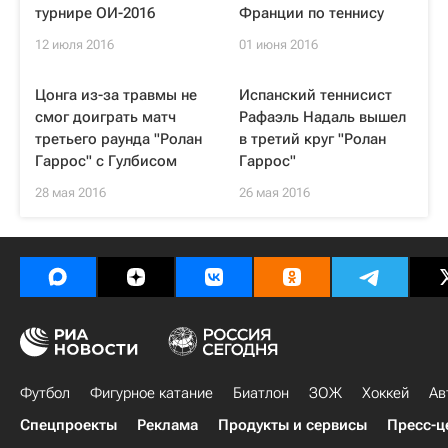
турнире ОИ-2016
Франции по теннису
12 июля 2016
01 июня 2016
Цонга из-за травмы не
Испанский теннисист
смог доиграть матч
Рафаэль Надаль вышел
третьего раунда "Ролан
в третий круг "Ролан
Гаррос" с Гулбисом
Гаррос"
28 мая 2016
26 мая 2016
Футбол
Фигурное катание
Биатлон
ЗОЖ
Хоккей
Ав
Спецпроекты
Реклама
Продукты и сервисы
Пресс-ц