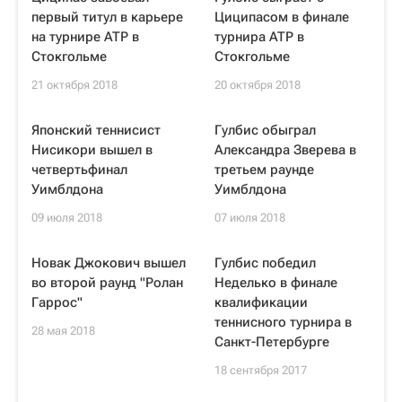
первый титул в карьере
Циципасом в финале
на турнире ATP в
турнира ATP в
Стокгольме
Стокгольме
21 октября 2018
20 октября 2018
Японский теннисист
Гулбис обыграл
Нисикори вышел в
Александра Зверева в
четвертьфинал
третьем раунде
Уимблдона
Уимблдона
09 июля 2018
07 июля 2018
Новак Джокович вышел
Гулбис победил
во второй раунд "Ролан
Неделько в финале
Гаррос"
квалификации
теннисного турнира в
28 мая 2018
Санкт-Петербурге
18 сентября 2017