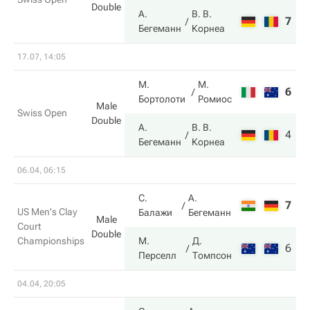
Double
А.
В. В.
7
3
Бегеманн
Корнеа
17.07, 14:05
М.
М.
6
6
Бортолоти
Ромиос
Male
Swiss Open
Double
А.
В. В.
4
7
Бегеманн
Корнеа
06.04, 06:15
С.
А.
7
2
US Men's Clay
Балажи
Бегеманн
Male
Court
Double
Championships
М.
Д.
6
6
Перселл
Томпсон
04.04, 20:05