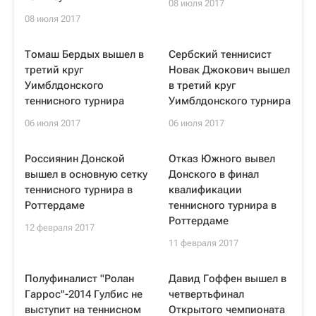
08 июля 2017
08 июля 2017
Томаш Бердых вышел в
Сербский теннисист
третий круг
Новак Джокович вышел
Уимблдонского
в третий круг
теннисного турнира
Уимблдонского турнира
06 июля 2017
06 июля 2017
Россиянин Донской
Отказ Южного вывел
вышел в основную сетку
Донского в финал
теннисного турнира в
квалификации
Роттердаме
теннисного турнира в
Роттердаме
12 февраля 2017
11 февраля 2017
Полуфиналист "Ролан
Давид Гоффен вышел в
Гаррос"-2014 Гулбис не
четвертьфинал
выступит на теннисном
Открытого чемпионата