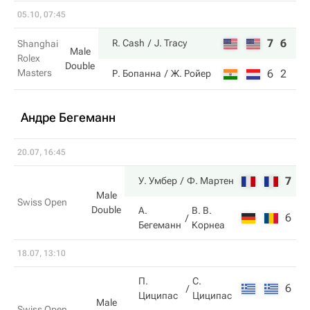
05.10, 07:45
7
6
R. Cash
J. Tracy
Shanghai
Male
Rolex
Double
Masters
6
2
Р. Бопанна
Ж. Ройер
Андре Бегеманн
20.07, 16:45
7
6
У. Умбер
Ф. Мартен
Male
Swiss Open
Double
А.
В. В.
6
3
Бегеманн
Корнеа
18.07, 13:10
П.
С.
6
6
Циципас
Циципас
Male
Swiss Open