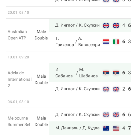
20.01, 08:10
4
6
6
Д. Инглот
К. Скупски
Australian
Male
Open ATP
Double
Т.
А.
6
3
4
Грикспор
Вавассори
10.01, 09:20
И.
М.
6
3
1
Adelaide
Сабанов
Шабанов
Male
International
Double
2
2
6
7
Д. Инглот
К. Скупски
06.01, 03:10
6
6
4
Д. Инглот
К. Скупски
Melbourne
Male
Summer Set
Double
4
7
1
М. Даниэль
Д. Кудла