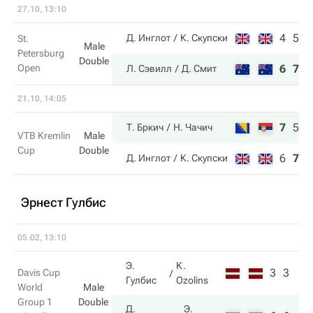
27.10, 13:10
4
5
Д. Инглот
К. Скупски
St.
Male
Petersburg
Double
Open
6
7
Л. Сэвилл
Д. Смит
21.10, 14:05
7
5
1
Т. Бркич
Н. Чачич
VTB Kremlin
Male
Cup
Double
6
7
8
Д. Инглот
К. Скупски
Эрнест Гулбис
05.02, 13:10
Э.
K.
3
3
Davis Cup
Гулбис
Ozolins
World
Male
Group 1
Double
Д.
Э.