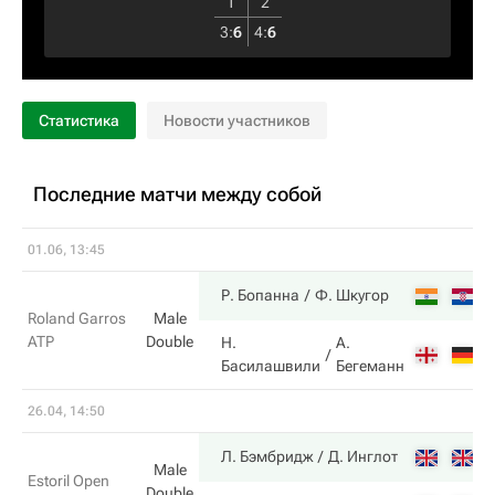
1
2
3
:
6
4
:
6
Статистика
Новости участников
Последние матчи между собой
01.06, 13:45
6
Р. Бопанна
Ф. Шкугор
Roland Garros
Male
ATP
Double
Н.
А.
4
Басилашвили
Бегеманн
26.04, 14:50
6
Л. Бэмбридж
Д. Инглот
Male
Estoril Open
Double