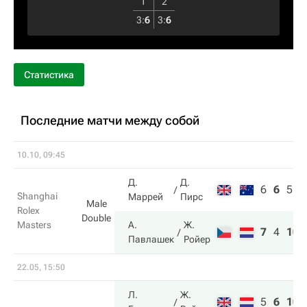
1
2
3
:
6
3
:
6
Статистика
Последние матчи между собой
10.10, 09:45
Д.
Д.
6
6
5
Shanghai
Маррей
Пирс
Male
Rolex
Double
Masters
А.
Ж.
7
4
10
Павлашек
Ройер
22.05, 15:50
Л.
Ж.
5
6
10