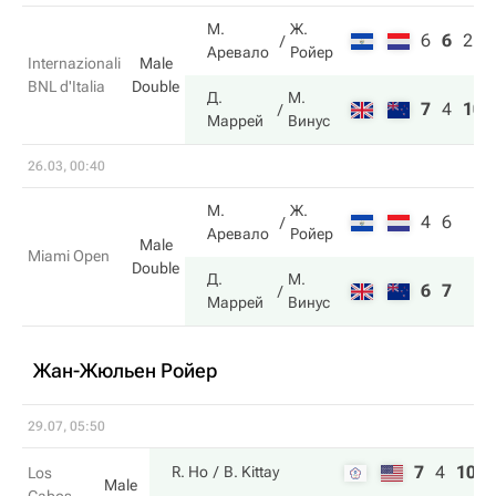
М.
Ж.
6
6
2
Аревало
Ройер
Internazionali
Male
BNL d'Italia
Double
Д.
М.
7
4
10
Маррей
Винус
26.03, 00:40
М.
Ж.
4
6
Аревало
Ройер
Male
Miami Open
Double
Д.
М.
6
7
Маррей
Винус
Жан-Жюльен Ройер
29.07, 05:50
7
4
10
R. Ho
B. Kittay
Los
Male