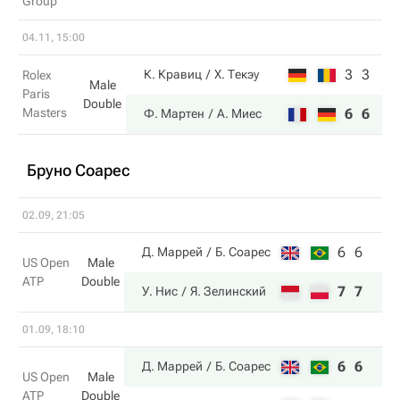
Group
04.11, 15:00
3
3
К. Кравиц
Х. Текэу
Rolex
Male
Paris
Double
Masters
6
6
Ф. Мартен
А. Миес
Бруно Соарес
02.09, 21:05
6
6
Д. Маррей
Б. Соарес
US Open
Male
ATP
Double
7
7
У. Нис
Я. Зелинский
01.09, 18:10
6
6
Д. Маррей
Б. Соарес
US Open
Male
ATP
Double