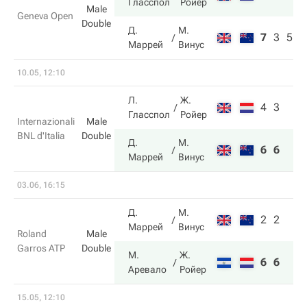
Гласспол
Ройер
Male
Geneva Open
Double
Д.
М.
7
3
5
Маррей
Винус
10.05, 12:10
Л.
Ж.
4
3
Гласспол
Ройер
Internazionali
Male
BNL d'Italia
Double
Д.
М.
6
6
Маррей
Винус
03.06, 16:15
Д.
М.
2
2
Маррей
Винус
Roland
Male
Garros ATP
Double
М.
Ж.
6
6
Аревало
Ройер
15.05, 12:10