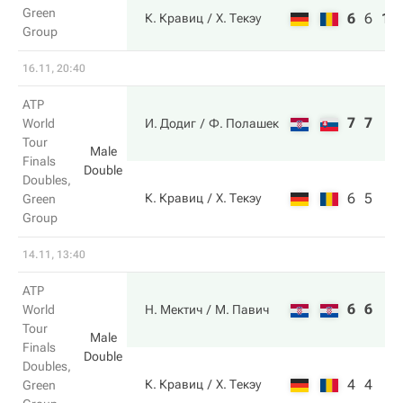
Green
6
6
10
К. Кравиц
Х. Текэу
Group
16.11, 20:40
ATP
7
7
World
И. Додиг
Ф. Полашек
Tour
Male
Finals
Double
Doubles,
6
5
К. Кравиц
Х. Текэу
Green
Group
14.11, 13:40
ATP
6
6
World
Н. Мектич
М. Павич
Tour
Male
Finals
Double
Doubles,
4
4
К. Кравиц
Х. Текэу
Green