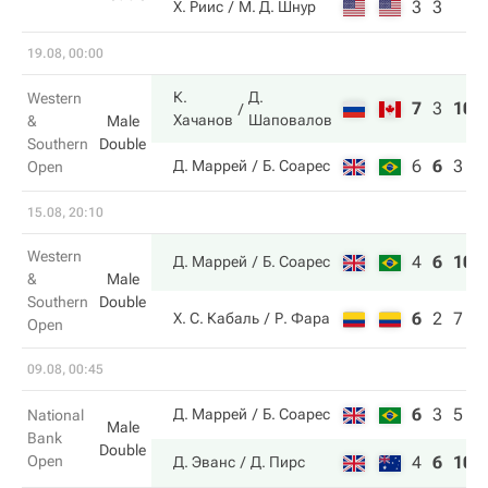
3
3
Х. Риис
М. Д. Шнур
19.08, 00:00
К.
Д.
Western
7
3
10
Хачанов
Шаповалов
&
Male
Southern
Double
6
6
3
Д. Маррей
Б. Соарес
Open
15.08, 20:10
Western
4
6
10
Д. Маррей
Б. Соарес
&
Male
Southern
Double
6
2
7
Х. С. Кабаль
Р. Фара
Open
09.08, 00:45
6
3
5
Д. Маррей
Б. Соарес
National
Male
Bank
Double
Open
4
6
10
Д. Эванс
Д. Пирс