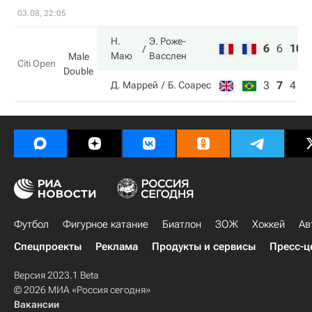
03.08, 22:05
Н.
Э. Роже-
6
6
10
Маю
Васслен
Male
Citi Open
Double
3
7
4
Д. Маррей
Б. Соарес
Футбол
Фигурное катание
Биатлон
ЗОЖ
Хоккей
Ав
Спецпроекты
Реклама
Продукты и сервисы
Пресс-ц
Версия 2023.1 Beta
© 2026 МИА «Россия сегодня»
Вакансии