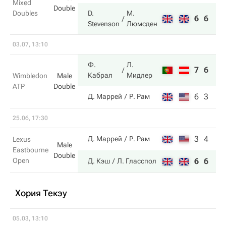
Mixed
Double
Doubles
D.
М.
6
6
Stevenson
Люмсден
03.07, 13:10
Ф.
Л.
7
6
Кабрал
Мидлер
Wimbledon
Male
ATP
Double
6
3
Д. Маррей
Р. Рам
25.06, 17:30
3
4
Д. Маррей
Р. Рам
Lexus
Male
Eastbourne
Double
Open
6
6
Д. Кэш
Л. Гласспол
Хория Текэу
05.03, 13:10