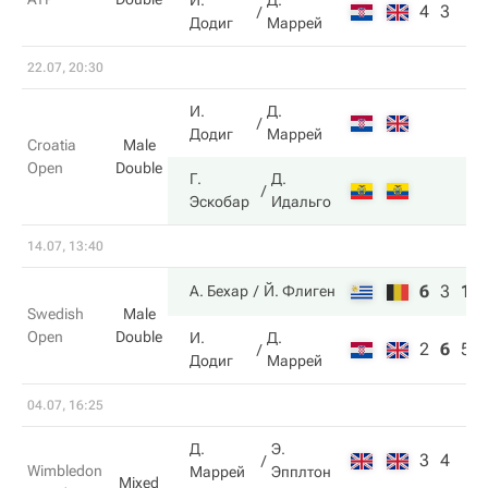
И.
Д.
4
3
Додиг
Маррей
22.07, 20:30
И.
Д.
Додиг
Маррей
Croatia
Male
Open
Double
Г.
Д.
Эскобар
Идальго
14.07, 13:40
6
3
10
А. Бехар
Й. Флиген
Swedish
Male
Open
Double
И.
Д.
2
6
5
Додиг
Маррей
04.07, 16:25
Д.
Э.
3
4
Wimbledon
Маррей
Эпплтон
Mixed