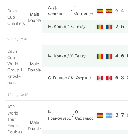
А. Д.
П.
6
4
Davis
Фокина
Мартинес
Male
Cup
Double
Qualifiers
7
6
М. Копил
Х. Текэу
28.11, 12:40
Davis
4
6
6
М. Копил
Х. Текэу
Cup
World
Male
Group 1
Double
Knock-
6
3
2
С. Галдос
К. Хуертас
outs
18.11, 13:40
ATP
М.
О.
World
3
7
6
Гранольерс
Себальос
Tour
Male
Finals
Double
Doubles,