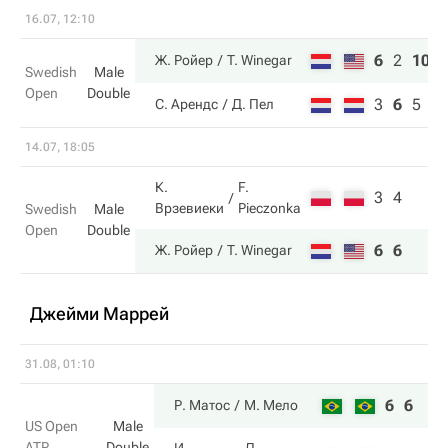
16.07, 12:10
6
2
10
Ж. Ройер
T. Winegar
Swedish
Male
Open
Double
3
6
5
С. Арендс
Д. Пел
14.07, 18:05
К.
F.
3
4
Врзевиеки
Pieczonka
Swedish
Male
Open
Double
6
6
Ж. Ройер
T. Winegar
Джейми Маррей
31.08, 01:10
6
6
Р. Матос
М. Мело
US Open
Male
ATP
Double