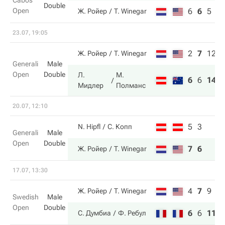
Cabos
Double
Open
6
6
5
Ж. Ройер
T. Winegar
23.07, 19:05
2
7
12
Ж. Ройер
T. Winegar
Generali
Male
Open
Double
Л.
М.
6
6
14
Мидлер
Полманс
20.07, 12:10
5
3
N. Hipfl
С. Копп
Generali
Male
Open
Double
7
6
Ж. Ройер
T. Winegar
17.07, 13:30
4
7
9
Ж. Ройер
T. Winegar
Swedish
Male
Open
Double
6
6
11
С. Думбиа
Ф. Ребул