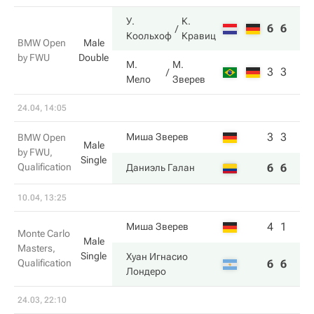
У.
К.
6
6
Коольхоф
Кравиц
BMW Open
Male
by FWU
Double
М.
М.
3
3
Мело
Зверев
24.04, 14:05
3
3
Миша Зверев
BMW Open
Male
by FWU,
Single
Qualification
6
6
Даниэль Галан
10.04, 13:25
4
1
Миша Зверев
Monte Carlo
Male
Masters,
Single
Хуан Игнасио
Qualification
6
6
Лондеро
24.03, 22:10