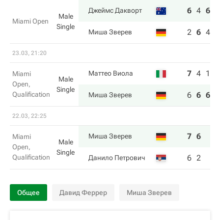
6
4
6
Джеймс Дакворт
Male
Miami Open
Single
2
6
4
Миша Зверев
23.03, 21:20
7
4
1
Маттео Виола
Miami
Male
Open,
Single
Qualification
6
6
6
Миша Зверев
22.03, 22:25
7
6
Миша Зверев
Miami
Male
Open,
Single
Qualification
6
2
Данило Петрович
Общее
Давид Феррер
Миша Зверев