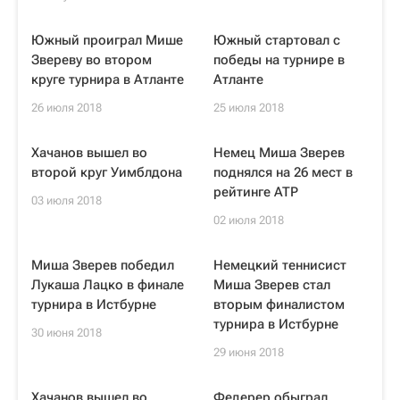
Южный проиграл Мише
Южный стартовал с
Звереву во втором
победы на турнире в
круге турнира в Атланте
Атланте
26 июля 2018
25 июля 2018
Хачанов вышел во
Немец Миша Зверев
второй круг Уимблдона
поднялся на 26 мест в
рейтинге ATP
03 июля 2018
02 июля 2018
Миша Зверев победил
Немецкий теннисист
Лукаша Лацко в финале
Миша Зверев стал
турнира в Истбурне
вторым финалистом
турнира в Истбурне
30 июня 2018
29 июня 2018
Хачанов вышел во
Федерер обыграл