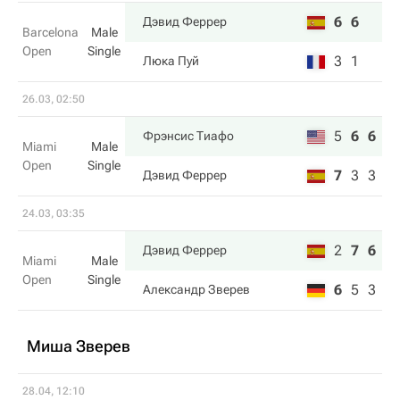
6
6
Дэвид Феррер
Barcelona
Male
Open
Single
3
1
Люка Пуй
26.03, 02:50
5
6
6
Фрэнсис Тиафо
Miami
Male
Open
Single
7
3
3
Дэвид Феррер
24.03, 03:35
2
7
6
Дэвид Феррер
Miami
Male
Open
Single
6
5
3
Александр Зверев
Миша Зверев
28.04, 12:10