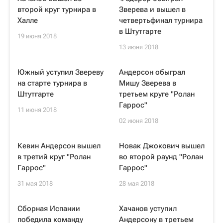
второй круг турнира в
Зверева и вышел в
Халле
четвертьфинал турнира
в Штутгарте
19 июня 2018
13 июня 2018
Южный уступил Звереву
Андерсон обыграл
на старте турнира в
Мишу Зверева в
Штутгарте
третьем круге "Ролан
Гаррос"
11 июня 2018
02 июня 2018
Кевин Андерсон вышел
Новак Джокович вышел
в третий круг "Ролан
во второй раунд "Ролан
Гаррос"
Гаррос"
31 мая 2018
28 мая 2018
Сборная Испании
Хачанов уступил
победила команду
Андерсону в третьем