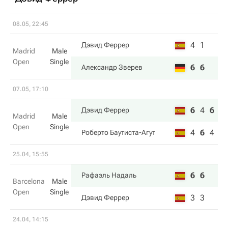
08.05, 22:45
4
1
Дэвид Феррер
Madrid
Male
Open
Single
6
6
Александр Зверев
07.05, 17:10
6
4
6
Дэвид Феррер
Madrid
Male
Open
Single
4
6
4
Роберто Баутиста-Агут
25.04, 15:55
6
6
Рафаэль Надаль
Barcelona
Male
Open
Single
3
3
Дэвид Феррер
24.04, 14:15