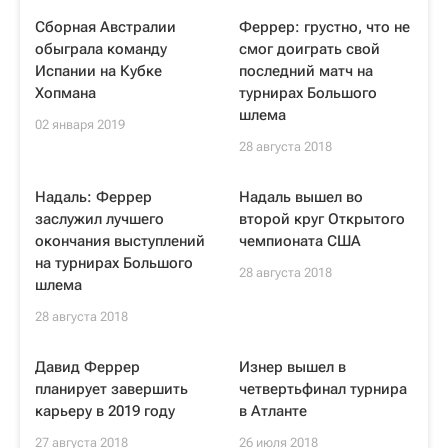
Сборная Австралии
Феррер: грустно, что не
обыграла команду
смог доиграть свой
Испании на Кубке
последний матч на
Хопмана
турнирах Большого
шлема
02 января 2019
28 августа 2018
Надаль: Феррер
Надаль вышел во
заслужил лучшего
второй круг Открытого
окончания выступлений
чемпионата США
на турнирах Большого
28 августа 2018
шлема
28 августа 2018
Давид Феррер
Изнер вышел в
планирует завершить
четвертьфинал турнира
карьеру в 2019 году
в Атланте
27 августа 2018
26 июля 2018