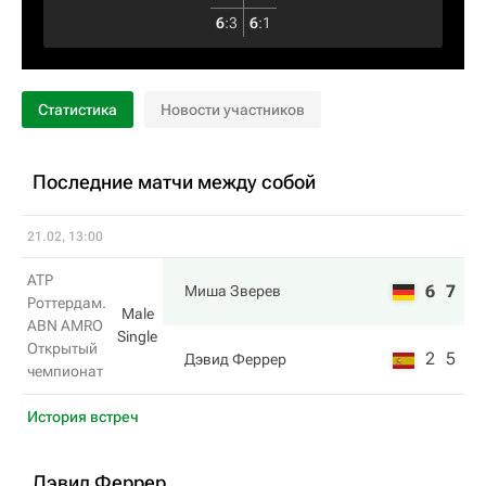
6
:
3
6
:
1
Статистика
Новости участников
Последние матчи между собой
21.02, 13:00
ATP
6
7
Миша Зверев
Роттердам.
Male
ABN AMRO
Single
Открытый
2
5
Дэвид Феррер
чемпионат
История встреч
Дэвид Феррер