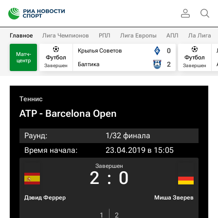
Главное
Лига Чемпионов
РПЛ
Лига Европы
АПЛ
Ла Лига
0
Крылья Советов
Матч-
Футбол
Футбол
центр
2
Балтика
Завершен
Завершен
Теннис
ATP
- Barcelona Open
Раунд:
1/32 финала
Время начала:
23.04.2019 в 15:05
Завершен
2
:
0
Дэвид Феррер
Миша Зверев
1
2