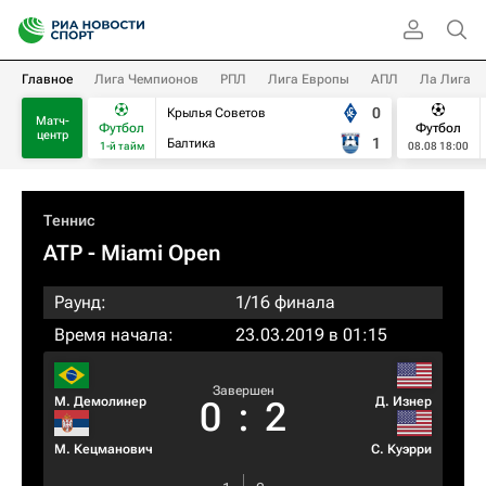
Главное
Лига Чемпионов
РПЛ
Лига Европы
АПЛ
Ла Лига
0
Крылья Советов
Матч-
Футбол
Футбол
центр
1
Балтика
1-й тайм
08.08 18:00
Теннис
ATP
- Miami Open
Раунд:
1/16 финала
Время начала:
23.03.2019 в 01:15
Завершен
М. Демолинер
Д. Изнер
0
:
2
М. Кецманович
С. Куэрри