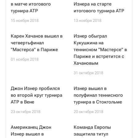
в матче итогового
Изнера на старте
турнира ATP
итогового турнира ATP
15 ноября 2018
13 ноября 2018
Карен Хачанов вышел в
Изнер обыграл
четвертьфинал
Кукушкина на
"Мастерса" в Париже
теннисном "Мастерсе" в
Париже и встретится с
01 ноября 2018
Хачановым
31 октября 2018
Джон Изнер пробился
Изнер вышел в
во второй круг турнира
полуфинал теннисного
ATP в Вене
турнира в Стокгольме
23 октября 2018
20 октября 2018
Американец Джон
Команда Европы
Изнер вышел в
защитила титул