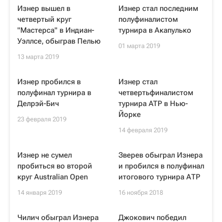
Изнер вышел в
Изнер стал последним
четвертый круг
полуфиналистом
"Мастерса" в Индиан-
турнира в Акапулько
Уэллсе, обыграв Пелью
01 марта 2019
13 марта 2019
Изнер пробился в
Изнер стал
полуфинал турнира в
четвертьфиналистом
Делрэй-Бич
турнира ATP в Нью-
Йорке
23 февраля 2019
14 февраля 2019
Изнер не сумел
Зверев обыграл Изнера
пробиться во второй
и пробился в полуфинал
круг Australian Open
итогового турнира АТР
14 января 2019
16 ноября 2018
Чилич обыграл Изнера
Джокович победил