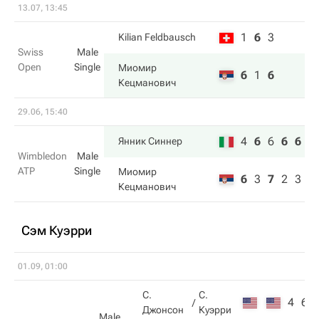
13.07, 13:45
1
6
3
Kilian Feldbausch
Swiss
Male
Open
Single
Миомир
6
1
6
Кецманович
29.06, 15:40
4
6
6
6
6
Янник Синнер
Wimbledon
Male
ATP
Single
Миомир
6
3
7
2
3
Кецманович
Сэм Куэрри
01.09, 01:00
С.
С.
4
6
Джонсон
Куэрри
Male