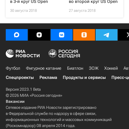
в 3-й круг US Open
во второй круг US Open
30 августа 2018
27 августа 2018
Футбол
Фигурное катание
Биатлон
ЗОЖ
Хоккей
Ав
Спецпроекты
Реклама
Продукты и сервисы
Пресс-ц
Версия 2023.1 Beta
© 2026 МИА «Россия сегодня»
Вакансии
Сетевое издание РИА Новости зарегистрировано
в Федеральной службе по надзору в сфере связи,
информационных технологий и массовых коммуникаций
(Роскомнадзор) 08 апреля 2014 года.