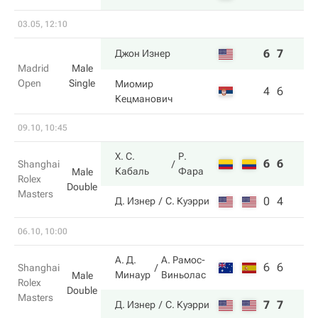
03.05, 12:10
6
7
Джон Изнер
Madrid
Male
Open
Single
Миомир
4
6
Кецманович
09.10, 10:45
Х. С.
Р.
6
6
Shanghai
Кабаль
Фара
Male
Rolex
Double
Masters
0
4
Д. Изнер
С. Куэрри
06.10, 10:00
А. Д.
А. Рамос-
6
6
Shanghai
Минаур
Виньолас
Male
Rolex
Double
Masters
7
7
Д. Изнер
С. Куэрри