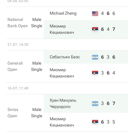
04.08, 03:05
4
6
6
Michael Zheng
National
Male
Bank Open
Single
Миомир
6
4
7
Кецманович
21.07, 14:20
6
3
6
Себастьян Баэс
Generali
Male
Open
Single
Миомир
3
6
4
Кецманович
16.07, 11:40
Хуан Мануэль
3
6
7
Черундоло
Swiss
Male
Open
Single
Миомир
6
3
5
Кецманович