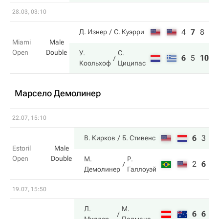
28.03, 03:10
4
7
8
Д. Изнер
С. Куэрри
Miami
Male
Open
Double
У.
С.
6
5
10
Коольхоф
Циципас
Марсело Демолинер
22.07, 15:10
6
3
1
В. Кирков
Б. Стивенс
Estoril
Male
Open
Double
М.
Р.
2
6
7
Демолинер
Галлоуэй
19.07, 15:50
Л.
М.
6
6