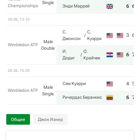
Single
Championships
6
6
Энди Маррей
30.06, 13:10
С.
С.
3
6
Джонсон
Куэрри
Male
Wimbledon ATP
Double
И.
О.
6
7
Додиг
Крайчек
28.06, 15:20
4
5
Сэм Куэрри
Male
Wimbledon ATP
Single
6
7
Ричардас Беранкис
Общее
Джон Изнер