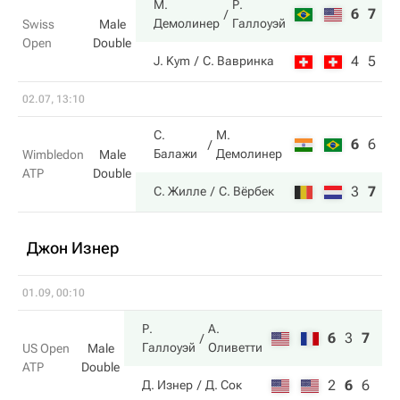
М.
Р.
6
7
Демолинер
Галлоуэй
Swiss
Male
Open
Double
4
5
J. Kym
С. Вавринка
02.07, 13:10
С.
М.
6
6
4
Балажи
Демолинер
Wimbledon
Male
ATP
Double
3
7
6
С. Жилле
С. Вёрбек
Джон Изнер
01.09, 00:10
Р.
А.
6
3
7
Галлоуэй
Оливетти
US Open
Male
ATP
Double
2
6
6
Д. Изнер
Д. Сок