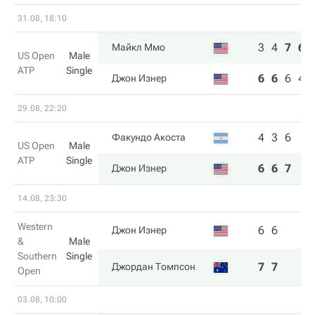
31.08, 18:10
3
4
7
6
Майкл Ммо
US Open
Male
ATP
Single
6
6
6
4
Джон Изнер
29.08, 22:20
4
3
6
Факундо Акоста
US Open
Male
ATP
Single
6
6
7
Джон Изнер
14.08, 23:30
Western
6
6
Джон Изнер
&
Male
Southern
Single
7
7
Джордан Томпсон
Open
03.08, 10:00