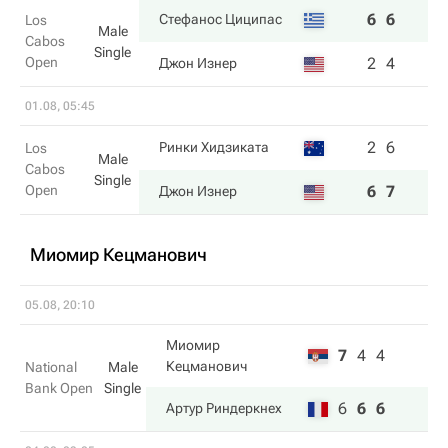
6
6
Стефанос Циципас
Los
Male
Cabos
Single
Open
2
4
Джон Изнер
01.08, 05:45
2
6
Ринки Хидзиката
Los
Male
Cabos
Single
Open
6
7
Джон Изнер
Миомир Кецманович
05.08, 20:10
Миомир
7
4
4
Кецманович
National
Male
Bank Open
Single
6
6
6
Артур Риндеркнех