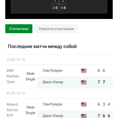
1
2
3
:
6
4
:
6
Статистика
Новости участников
Последние матчи между собой
13.03, 21:10
6
6
Сэм Куэрри
BNP
Male
Paribas
Single
Open
7
7
Джон Изнер
31.05, 12:15
6
3
4
Сэм Куэрри
Roland
Male
Garros
Single
ATP
7
6
6
Джон Изнер