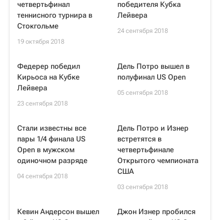
четвертьфинал
победителя Кубка
теннисного турнира в
Лейвера
Стокгольме
24 сентября 2018
19 октября 2018
Федерер победил
Дель Потро вышел в
Кирьоса на Кубке
полуфинал US Open
Лейвера
05 сентября 2018
23 сентября 2018
Стали известны все
Дель Потро и Изнер
пары 1/4 финала US
встретятся в
Open в мужском
четвертьфинале
одиночном разряде
Открытого чемпионата
США
04 сентября 2018
03 сентября 2018
Кевин Андерсон вышел
Джон Изнер пробился