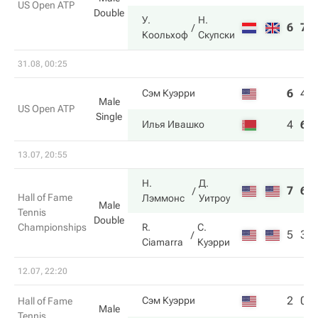
US Open ATP
Double
У.
Н.
6
7
Коольхоф
Скупски
31.08, 00:25
6
4
Сэм Куэрри
Male
US Open ATP
Single
4
6
Илья Ивашко
13.07, 20:55
Н.
Д.
7
6
Hall of Fame
Лэммонс
Уитроу
Male
Tennis
Double
Championships
R.
С.
5
3
Ciamarra
Куэрри
12.07, 22:20
2
0
Сэм Куэрри
Hall of Fame
Male
Tennis