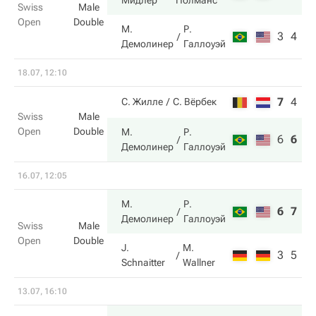
Мидлер
Полманс
Swiss
Male
Open
Double
М.
Р.
3
4
Демолинер
Галлоуэй
18.07, 12:10
7
4
5
С. Жилле
С. Вёрбек
Swiss
Male
Open
Double
М.
Р.
6
6
1
Демолинер
Галлоуэй
16.07, 12:05
М.
Р.
6
7
Демолинер
Галлоуэй
Swiss
Male
Open
Double
J.
M.
3
5
Schnaitter
Wallner
13.07, 16:10