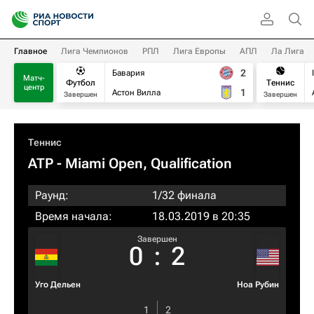
Главное
Лига Чемпионов
РПЛ
Лига Европы
АПЛ
Ла Лига
2
Бавария
Матч-
Футбол
Теннис
центр
1
Астон Вилла
Завершен
Завершен
Теннис
ATP
- Miami Open, Qualification
Раунд:
1/32 финала
Время начала:
18.03.2019 в 20:35
Завершен
0
:
2
Уго Дельен
Ноа Рубин
1
2