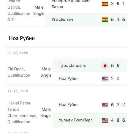
Роберто Карбальес-
Roland
3
6
1
Баэна
Garros,
Male
Qualification
Single
6
3
6
Уго Дельен
ATP
Ноа Рубин
30.07, 23:50
6
6
Таро Даниэль
Citi Open,
Male
Qualification
Single
2
0
Ноа Рубин
11.07, 18:10
Hall of Fame
6
3
2
Ноа Рубин
Tennis
Male
Championships,
Single
4
6
6
Уильям Блумберг
Qualification