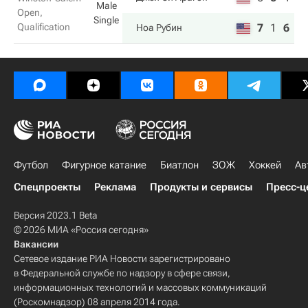
Male
Open,
Single
Qualification
7
1
6
Ноа Рубин
Футбол
Фигурное катание
Биатлон
ЗОЖ
Хоккей
Ав
Спецпроекты
Реклама
Продукты и сервисы
Пресс-ц
Версия 2023.1 Beta
© 2026 МИА «Россия сегодня»
Вакансии
Сетевое издание РИА Новости зарегистрировано
в Федеральной службе по надзору в сфере связи,
информационных технологий и массовых коммуникаций
(Роскомнадзор) 08 апреля 2014 года.