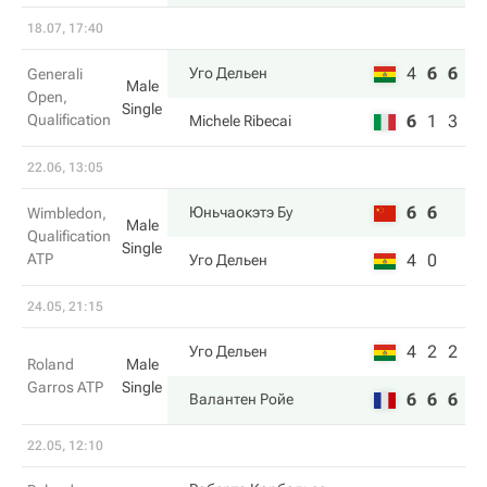
18.07, 17:40
4
6
6
Уго Дельен
Generali
Male
Open,
Single
Qualification
6
1
3
Michele Ribecai
22.06, 13:05
6
6
Юньчаокэтэ Бу
Wimbledon,
Male
Qualification
Single
ATP
4
0
Уго Дельен
24.05, 21:15
4
2
2
Уго Дельен
Roland
Male
Garros ATP
Single
6
6
6
Валантен Ройе
22.05, 12:10