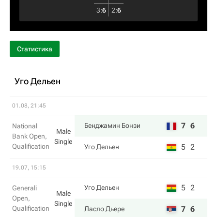
3
:
6
2
:
6
Статистика
Уго Дельен
01.08, 21:45
7
6
Бенджамин Бонзи
National
Male
Bank Open,
Single
Qualification
5
2
Уго Дельен
19.07, 15:15
5
2
Уго Дельен
Generali
Male
Open,
Single
Qualification
7
6
Ласло Дьере