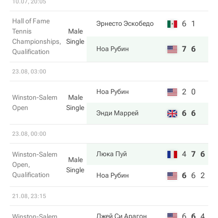
10.07, 20:05
Hall of Fame
6
1
Эрнесто Эскобедо
Tennis
Male
Championships,
Single
7
6
Ноа Рубин
Qualification
23.08, 03:00
2
0
Ноа Рубин
Winston-Salem
Male
Open
Single
6
6
Энди Маррей
23.08, 00:00
4
7
6
Люка Пуй
Winston-Salem
Male
Open,
Single
Qualification
6
6
2
Ноа Рубин
21.08, 23:15
6
6
4
Джей Си Арагон
Winston-Salem