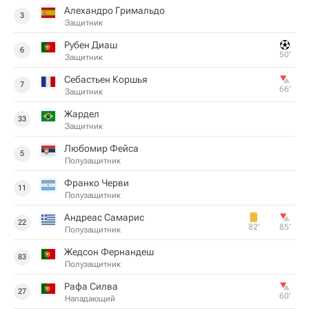
Алехандро Гримальдо
3
Защитник
Рубен Диаш
6
50‎’‎
Защитник
Себастьен Коршья
7
66‎’‎
Защитник
Жардел
33
Защитник
Любомир Фейса
5
Полузащитник
Франко Черви
11
Полузащитник
Андреас Самарис
22
82‎’‎
85‎’‎
Полузащитник
Жедсон Фернандеш
83
Полузащитник
Рафа Силва
27
60‎’‎
Нападающий