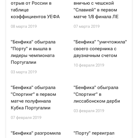
отрыв от России в
вничью с чешской
таблице
"Славией" в первом
коэффициентов УЕФА
матче 1/8 финала ЛЕ
08 марта 2019
07 марта 2019
"Бенфика" обыграла
"Бенфика" "уничтожила"
"Порту" и вышла в
своего соперника с
лидеры чемпионата
двузначным счетом
Португалии
10 февраля 2019
03 марта 2019
"Бенфика" обыграла
"Бенфика" обыграла
"Спортинг" в первом
"Спортинг" в
матче полуфинала
лиссабонском дерби
Кубка Португалии
03 февраля 2019
07 февраля 2019
"Бенфика" разгромила
"Порту" переиграл