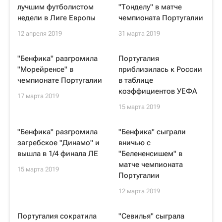
лучшим футболистом
"Тонделу" в матче
недели в Лиге Европы
чемпионата Португалии
12 апреля 2019
31 марта 2019
"Бенфика" разгромила
Португалия
"Морейренсе" в
приблизилась к России
чемпионате Португалии
в таблице
коэффициентов УЕФА
17 марта 2019
15 марта 2019
"Бенфика" разгромила
"Бенфика" сыграли
загребское "Динамо" и
вничью с
вышла в 1/4 финала ЛЕ
"Белененсишем" в
матче чемпионата
15 марта 2019
Португалии
12 марта 2019
Португалия сократила
"Севилья" сыграла