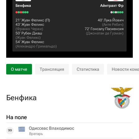
Бенфика
Айнтрахт Фр
21‎’‎
Жуан Феликс
(П)
40‎’‎
Лука Йович
43‎’‎
Жуан Феликс
(
Анте Ребич
)
(
Франко Черви
)
72‎’‎
Гонсалу Пасиенсия
50‎’‎
Рубен Диаш
(
Джонатан де Гузман
)
(
Жуан Феликс
)
54‎’‎
Жуан Феликс
(
Алехандро Гримальдо
)
О матче
Трансляция
Статистика
Новости ком
Бенфика
На поле
Одиссеас Влаходимос
99
Вратарь