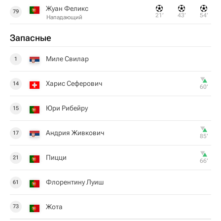
Жуан Феликс
79
21‎’‎
43‎’‎
54‎’‎
Нападающий
Запасные
Миле Свилар
1
Харис Сеферович
14
60‎’‎
Юри Рибейру
15
Андрия Живкович
17
85‎’‎
Пицци
21
66‎’‎
Флорентину Луиш
61
Жота
73