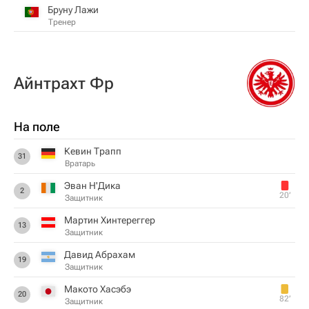
Бруну Лажи
Тренер
Айнтрахт Фр
На поле
Кевин Трапп
31
Вратарь
Эван Н'Дика
2
20‎’‎
Защитник
Мартин Хинтереггер
13
Защитник
Давид Абрахам
19
Защитник
Макото Хасэбэ
20
82‎’‎
Защитник