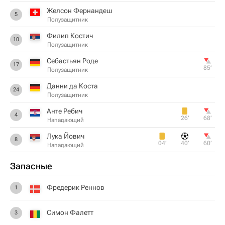
Желсон Фернандеш
5
Полузащитник
Филип Костич
10
Полузащитник
Себастьян Роде
17
85‎’‎
Полузащитник
Данни да Коста
24
Полузащитник
Анте Ребич
4
26‎’‎
68‎’‎
Нападающий
Лука Йович
8
04‎’‎
40‎’‎
60‎’‎
Нападающий
Запасные
Фредерик Реннов
1
Симон Фалетт
3