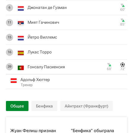
Джонатан де Гузман
6
60‎’‎
Мият Гачинович
11
85‎’‎
Йетро Виллемс
15
Лукас Торро
16
Гонсалу Пасиенсия
39
68‎’‎
72‎’‎
Адольф Хюттер
Тренер
Общее
Бенфика
Айнтрахт (Франкфурт)
Жуан Фелиш признан
"Бенфика" обыграла