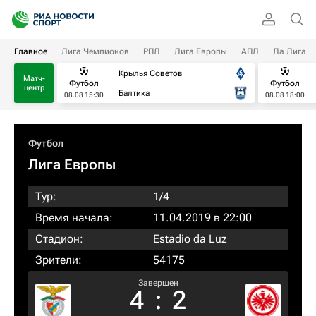
Главное
Лига Чемпионов
РПЛ
Лига Европы
АПЛ
Ла Лига
Крылья Советов
Матч-
Футбол
Футбол
центр
Балтика
08.08 15:30
08.08 18:00
Футбол
Лига Европы
Тур:
1/4
Время начала:
11.04.2019 в 22:00
Стадион:
Estadio da Luz
Зрители:
54175
Завершен
4
:
2