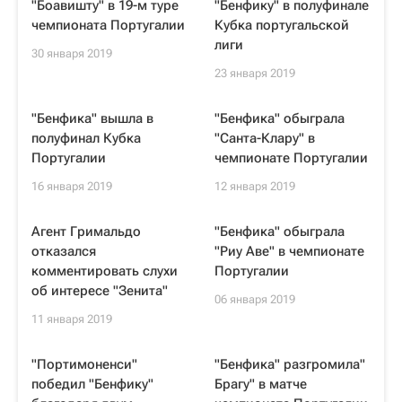
"Боавишту" в 19-м туре
"Бенфику" в полуфинале
чемпионата Португалии
Кубка португальской
лиги
30 января 2019
23 января 2019
"Бенфика" вышла в
"Бенфика" обыграла
полуфинал Кубка
"Санта-Клару" в
Португалии
чемпионате Португалии
16 января 2019
12 января 2019
Агент Гримальдо
"Бенфика" обыграла
отказался
"Риу Аве" в чемпионате
комментировать слухи
Португалии
об интересе "Зенита"
06 января 2019
11 января 2019
"Портимоненси"
"Бенфика" разгромила"
победил "Бенфику"
Брагу" в матче