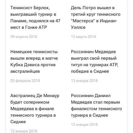
Теннисист Берлок,
Дель Потро вышел в
выигравший турнир в
третий круг теннисного
Панаме, поднялся на 47
"Мастерса" в Индиан-
мест в Гонке АТР
Уэллсе
09 апреля 2018
12 марта 2018
Немецкие теннисисты
Россиянин Медведев
вышли вперед в матче
выиграл свой первый
Кубка Дэвиса против
титул на турнирах ATP,
австралийцев
победив в Сиднее
03 февраля 2018
13 января 2018
Австралиец Де Минаур
Россиянин Даниил
будет соперником
Медведев стал первым
Медведева в финале
финалистом теннисного
теннисного турнира в
турнира в Сиднее
Сиднее
12 января 2018
12 января 2018