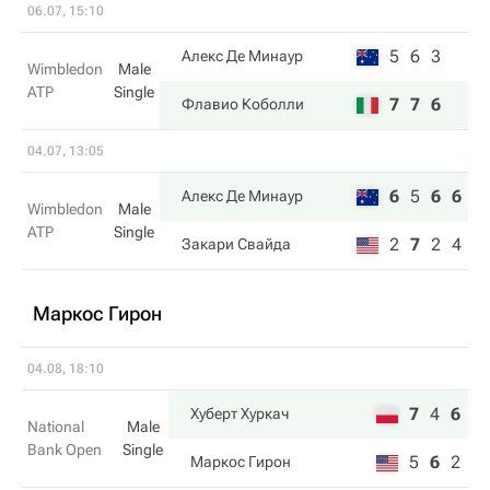
06.07, 15:10
5
6
3
Алекс Де Минаур
Wimbledon
Male
ATP
Single
7
7
6
Флавио Коболли
04.07, 13:05
6
5
6
6
Алекс Де Минаур
Wimbledon
Male
ATP
Single
2
7
2
4
Закари Свайда
Маркос Гирон
04.08, 18:10
7
4
6
Хуберт Хуркач
National
Male
Bank Open
Single
5
6
2
Маркос Гирон