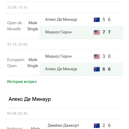
23.09, 15:10
5
6
Алекс Де Минаур
Open de
Male
Moselle
Single
7
7
Маркос Гирон
23.10, 20:05
3
0
Маркос Гирон
European
Male
Open
Single
6
6
Алекс Де Минаур
История встреч
Алекс Де Минаур
05.08, 02:40
2
6
Джеймс Дакворт
National
Male