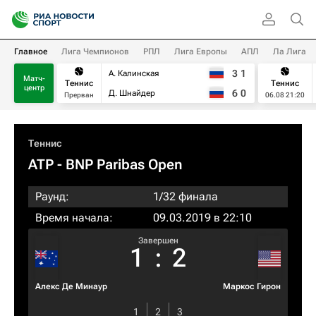
Главное
Лига Чемпионов
РПЛ
Лига Европы
АПЛ
Ла Лига
3
1
А. Калинская
Матч-
Теннис
Теннис
центр
6
0
Д. Шнайдер
Прерван
06.08 21:20
Теннис
ATP
- BNP Paribas Open
Раунд:
1/32 финала
Время начала:
09.03.2019 в 22:10
Завершен
1
:
2
Алекс Де Минаур
Маркос Гирон
1
2
3