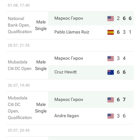
01.08, 17:40
2
6
6
Маркос Гирон
National
Male
Bank Open,
Single
Qualification
6
3
1
Pablo Llamas Ruiz
28.07, 21:35
3
4
Маркос Гирон
Mubadala
Male
Citi DC Open
Single
6
6
Cruz Hewitt
26.07, 19:40
Mubadala
6
7
Маркос Гирон
Citi DC
Male
Open,
Single
3
6
Andre Ilagan
Qualification
25.07, 20:45