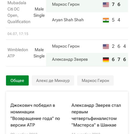
Mubadala
7
6
Маркос Гирон
Citi DC
Male
Open,
Single
5
4
Aryan Shah Shah
Qualification
04.07, 17:15
2
6
4
Маркос Гирон
Wimbledon
Male
ATP
Single
6
7
6
Александр Зверев
Общее
Алекс де Минаур
Маркос Гирон
Джокович победил в
Александр Зверев стал
номинации
первым
"Возвращение года" по
четвертьфиналистом
версии ATP
"Мастерса" в Шанхае