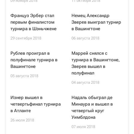
09 ноября 2018
11 октября 2018
Француз Эрбер стал
Немец Александр
первым финалистом
Зверев выиграл турнир
турнира в Шэньчжене
в Вашингтоне
29 сентября 2018
06 августа 2018
Рублев проиграл в
Маррей снялся с
полуфинале турнира в
турнира в Вашингтоне,
Вашингтоне
Зверев вышел в
полуфинал
05 августа 2018
04 августа 2018
Изнер вышел в
Надаль обыграл де
четвертьфинал турнира
Минаура и вышел в
в Атланте
четвертый круг
Уимблдона
26 июля 2018
07 июля 2018