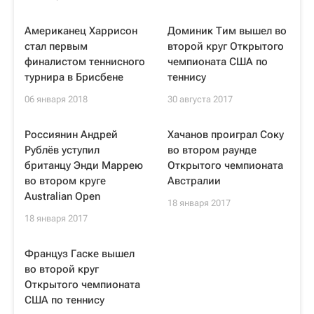
Американец Харрисон
Доминик Тим вышел во
стал первым
второй круг Открытого
финалистом теннисного
чемпионата США по
турнира в Брисбене
теннису
06 января 2018
30 августа 2017
Россиянин Андрей
Хачанов проиграл Соку
Рублёв уступил
во втором раунде
британцу Энди Маррею
Открытого чемпионата
во втором круге
Австралии
Australian Open
18 января 2017
18 января 2017
Француз Гаске вышел
во второй круг
Открытого чемпионата
США по теннису