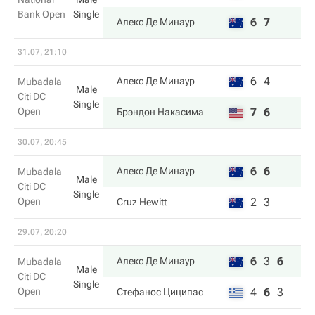
Bank Open
Single
6
7
Алекс Де Минаур
31.07, 21:10
6
4
Алекс Де Минаур
Mubadala
Male
Citi DC
Single
Open
7
6
Брэндон Накаcима
30.07, 20:45
6
6
Алекс Де Минаур
Mubadala
Male
Citi DC
Single
Open
2
3
Cruz Hewitt
29.07, 20:20
6
3
6
Алекс Де Минаур
Mubadala
Male
Citi DC
Single
Open
4
6
3
Стефанос Циципас