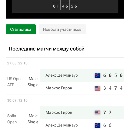
6
:
1
4
:
6
2
:
6
Статистика
Новости участников
Последние матчи между собой
27.08, 22:10
6
6
5
6
Алекс Де Минаур
US Open
Male
ATP
Single
3
4
7
4
Маркос Гирон
30.09, 12:10
7
7
Маркос Гирон
Sofia
Male
Open
Single
6
6
Алекс Де Минаур