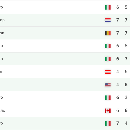
6
5
го
7
7
пор
7
7
non
6
6
го
6
7
го
4
6
er
4
6
6
3
го
6
6
лло
7
4
го