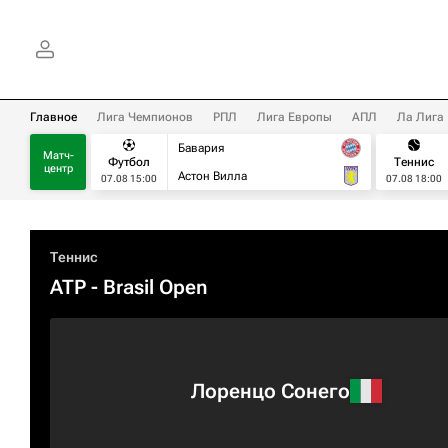
Главное
Лига Чемпионов
РПЛ
Лига Европы
АПЛ
Ла Лига
Бавария
Матч-
Футбол
Теннис
центр
Астон Вилла
07.08 15:00
07.08 18:00
Теннис
ATP
- Brasil Open
Лоренцо Сонего