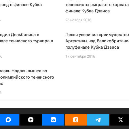
еред в финале Кубка
теннисисты сыграют с хорвата
финале Кубка Дэвиса
6
25 ноября 2016
едил Дельбониса в
Пелья увеличил преимущество
але теннисного турнира в
Аргентины над Великобритани
полуфинале Кубка Дэвиса
16
17 сентября 2016
фаэль Надаль вышел во
 олимпийского теннисного
ио
6