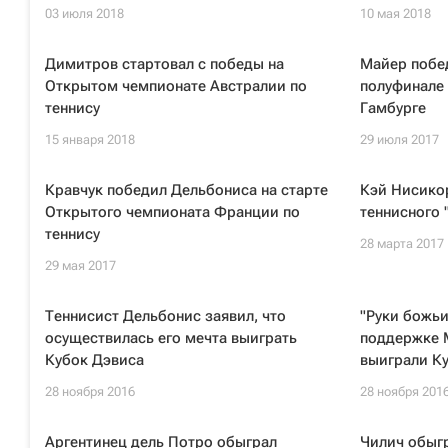
03 июля 2018
10 мая 2018
Димитров стартовал с победы на
Майер побе
Открытом чемпионате Австралии по
полуфинале 
теннису
Гамбурге
15 января 2018
29 июля 2017
Кравчук победил Дельбониса на старте
Кэй Нисико
Открытого чемпионата Франции по
теннисного 
теннису
28 марта 2017
29 мая 2017
Теннисист Дельбонис заявил, что
"Руки божьи
осуществилась его мечта выиграть
поддержке 
Кубок Дэвиса
выиграли К
28 ноября 2016
28 ноября 201
Аргентинец дель Потро обыграл
Чилич обыг