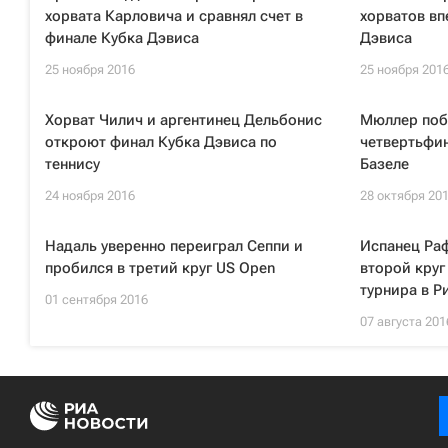
хорвата Карловича и сравнял счет в
хорватов вп
финале Кубка Дэвиса
Дэвиса
25 ноября 2016
25 ноября 201
Хорват Чилич и аргентинец Дельбонис
Мюллер поб
откроют финал Кубка Дэвиса по
четвертьфин
теннису
Базеле
24 ноября 2016
28 октября 20
Надаль уверенно переиграл Сеппи и
Испанец Ра
пробился в третий круг US Open
второй круг
турнира в Р
01 сентября 2016
07 августа 201