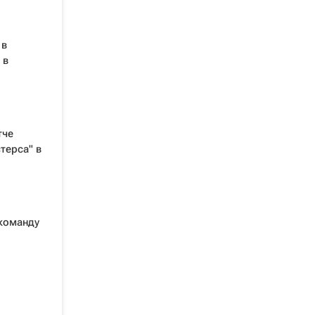
 в
 в
тче
терса" в
команду