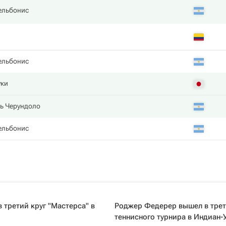
ельбонис
ельбонис
уки
ь Черундоло
ельбонис
 третий круг "Мастерса" в
Роджер Федерер вышел в трет
теннисного турнира в Индиан-