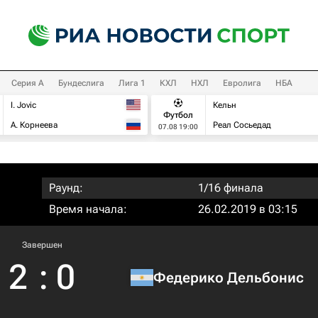
Серия А
Бундеслига
Лига 1
КХЛ
НХЛ
Евролига
НБА
I. Jovic
Кельн
Футбол
А. Корнеева
Реал Сосьедад
07.08 19:00
Раунд:
1/16 финала
Время начала:
26.02.2019 в 03:15
Завершен
2
:
0
Федерико Дельбонис