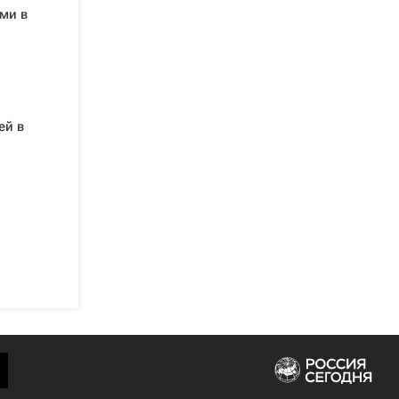
ми в
ей в