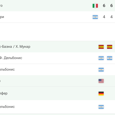
6
6
го
4
4
рри
с-Баэна
Х. Мунар
Ф. Дельбонис
ельбонис
m
пфер
ельбонис