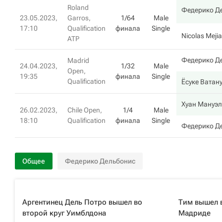
Roland
Федерико Д
23.05.2023,
Garros,
1/64
Male
17:10
Qualification
финала
Single
Nicolas Mejia
ATP
Федерико Д
Madrid
24.04.2023,
1/32
Male
Open,
19:35
финала
Single
Qualification
Ёсуке Ватан
Хуан Мануэл
26.02.2023,
Chile Open,
1/4
Male
18:10
Qualification
финала
Single
Федерико Д
Общее
Федерико Дельбонис
Аргентинец Дель Потро вышел во
Тим вышел в
второй круг Уимблдона
Мадриде