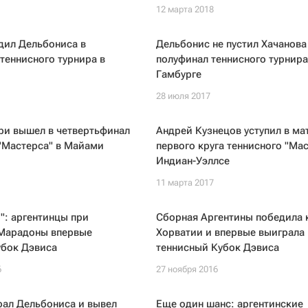
12 марта 2018
дил Дельбониса в
Дельбонис не пустил Хачанова
теннисного турнира в
полуфинал теннисного турнира
Гамбурге
28 июля 2017
ри вышел в четвертьфинал
Андрей Кузнецов уступил в ма
"Мастерса" в Майами
первого круга теннисного "Мас
Индиан-Уэллсе
11 марта 2017
": аргентинцы при
Сборная Аргентины победила 
Марадоны впервые
Хорватии и впервые выиграла
убок Дэвиса
теннисный Кубок Дэвиса
6
27 ноября 2016
рал Дельбониса и вывел
Еще один шанс: аргентинские