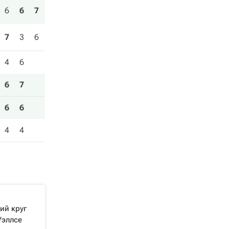
6
6
7
7
3
6
4
6
6
7
6
6
4
4
ий круг
Уэллсе