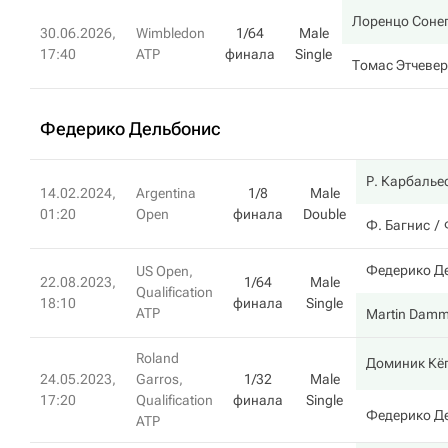
Лоренцо Соне
30.06.2026,
Wimbledon
1/64
Male
17:40
ATP
финала
Single
Томас Этчеве
Федерико Дельбонис
Р. Карбалье
14.02.2024,
Argentina
1/8
Male
01:20
Open
финала
Double
Ф. Багнис
Федерико Д
US Open,
22.08.2023,
1/64
Male
Qualification
18:10
финала
Single
ATP
Martin Dam
Roland
Доминик Кё
24.05.2023,
Garros,
1/32
Male
17:20
Qualification
финала
Single
Федерико Д
ATP