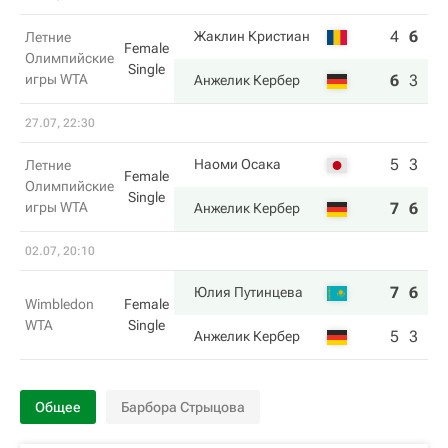
4
6
4
Жаклин Кристиан
Летние
Female
Олимпийские
Single
игры WTA
6
3
6
Анжелик Кербер
27.07, 22:30
5
3
Наоми Осака
Летние
Female
Олимпийские
Single
игры WTA
7
6
Анжелик Кербер
02.07, 20:10
7
6
Юлия Путинцева
Wimbledon
Female
WTA
Single
5
3
Анжелик Кербер
Общее
Барбора Стрыцова