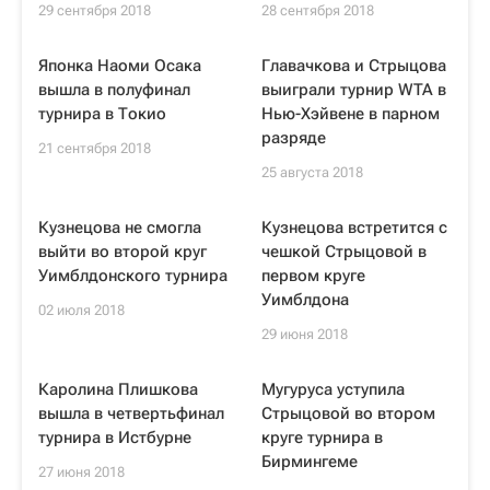
29 сентября 2018
28 сентября 2018
Японка Наоми Осака
Главачкова и Стрыцова
вышла в полуфинал
выиграли турнир WTA в
турнира в Токио
Нью-Хэйвене в парном
разряде
21 сентября 2018
25 августа 2018
Кузнецова не смогла
Кузнецова встретится с
выйти во второй круг
чешкой Стрыцовой в
Уимблдонского турнира
первом круге
Уимблдона
02 июля 2018
29 июня 2018
Каролина Плишкова
Мугуруса уступила
вышла в четвертьфинал
Стрыцовой во втором
турнира в Истбурне
круге турнира в
Бирмингеме
27 июня 2018