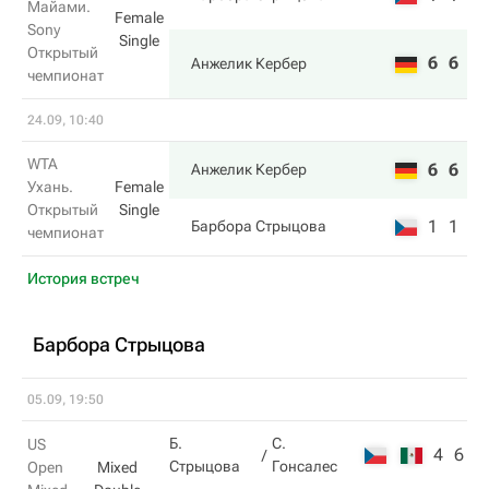
Майами.
Female
Sony
Single
Открытый
6
6
Анжелик Кербер
чемпионат
24.09, 10:40
WTA
6
6
Анжелик Кербер
Ухань.
Female
Открытый
Single
1
1
Барбора Стрыцова
чемпионат
История встреч
Барбора Стрыцова
05.09, 19:50
Б.
С.
US
4
6
Стрыцова
Гонсалес
Open
Mixed