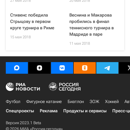
27 мая 2018
20 мая 2018
Стивенс победила
Веснина и Макарова
Стрыцову в первом
пробились в финал
круге турнира в Риме
теннисного турнира в
Мадриде в паре
15 мая 2018
11 мая 2018
Футбол
Фигурное катание
Биатлон
ЗОЖ
Хоккей
Ав
Спецпроекты
Реклама
Продукты и сервисы
Пресс-ц
Версия 2023.1 Beta
© 2026 МИА «Россия сегодня»