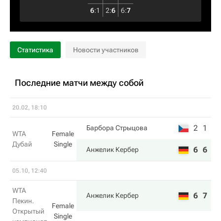
6
:
1
2
:
6
6
:
7
Статистика
Новости участников
Последние матчи между собой
20.02, 18:10
2
1
Барбора Стрыцова
WTA
Female
Дубай
Single
6
6
Анжелик Кербер
05.10, 12:40
WTA
6
7
Анжелик Кербер
Пекин.
Female
Открытый
Single