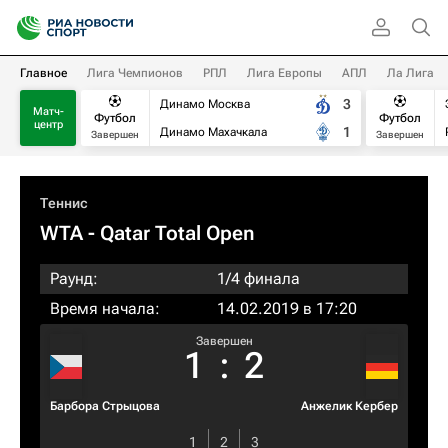
Главное
Лига Чемпионов
РПЛ
Лига Европы
АПЛ
Ла Лига
3
Динамо Москва
Матч-
Футбол
Футбол
центр
1
Динамо Махачкала
Завершен
Завершен
Теннис
WTA
- Qatar Total Open
Раунд:
1/4 финала
Время начала:
14.02.2019 в 17:20
Завершен
1
:
2
Барбора Стрыцова
Анжелик Кербер
1
2
3