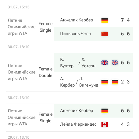
31.07, 15:15
7
4
6
Анжелик Кербер
Летние
Female
Олимпийские
Single
игры WTA
6
6
7
Циньвэнь Чжэн
30.07, 18:10
К.
Х.
6
6
Летние
Бултер
Уотсон
Female
Олимпийские
Double
игры WTA
А.
Л.
2
3
Кербер
Зигемунд
30.07, 13:10
6
6
Анжелик Кербер
Летние
Female
Олимпийские
Single
игры WTA
4
3
Лейла Фернандес
29.07, 13:10