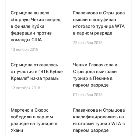
Стрыцова вывела
Главачкова и Стрыцова
сборную Чехии вперед
вышли в полуфинал
в финале Кубка
итогового турнира WTA
федерации против
в парном разряде
команды США
25 октября 2018
10 ноября 2018
Стрыцова отказалась
Чешки Главачкова и
от участия в "ВТБ Кубке
Стрыцова выиграли
Кремля" из-за травмы
турнир в Пекине в
парном разряде
12 октября 2018
07 октября 2018
Мертенс и Схюрс
Главачкова и Стрыцова
победили в парном
квалифицировались на
разряде на турнире в
итоговый турнир WTA в
Ухани
парном разряде