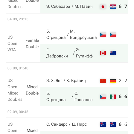
Mixed
Double
6
7
Э. Сибахара
М. Павич
Doubles
04.09, 23:15
Б.
М.
US
Стрыцова
Вондроушова
Female
Open
Double
WTA
Г.
Э.
Дабровски
Рутлифф
03.09, 01:40
2
2
US
З. Х. Янг
К. Кравиц
Open
Mixed
Mixed
Double
Б.
С.
6
6
Doubles
Стрыцова
Гонсалес
02.09, 00:45
6
6
9
US
С. Сандерс
Д. Пирс
Open
Mixed