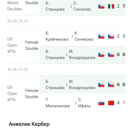
Mixed
Double
Б.
С.
2
7
1
Doubles
Стрыцова
Гонсалес
01.09, 20:10
Б.
К.
2
3
US
Крейчикова
Синякова
Female
Open
Double
WTA
Б.
М.
6
6
Стрыцова
Вондроушова
30.08, 21:20
Б.
М.
6
6
US
Стрыцова
Вондроушова
Female
Open
Double
WTA
Т.
С.
4
1
Михаликова
Ифань
Анжелик Кербер