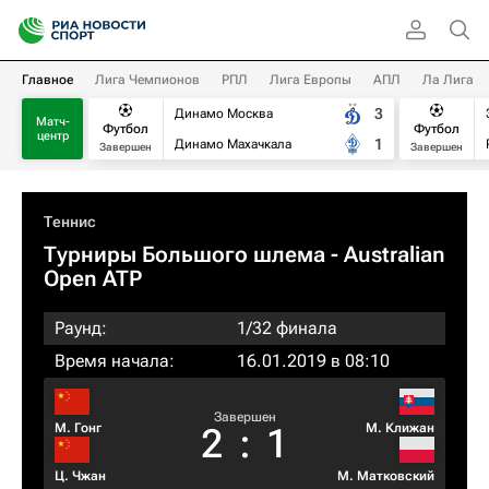
Главное
Лига Чемпионов
РПЛ
Лига Европы
АПЛ
Ла Лига
3
Динамо Москва
Матч-
Футбол
Футбол
центр
1
Динамо Махачкала
Завершен
Завершен
Теннис
Турниры Большого шлема
- Australian
Open ATP
Раунд:
1/32 финала
Время начала:
16.01.2019 в 08:10
Завершен
М. Гонг
М. Клижан
2
:
1
Ц. Чжан
М. Матковский