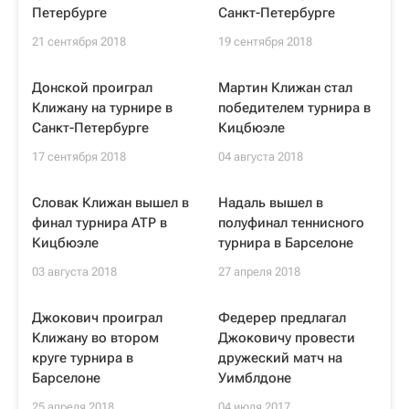
Петербурге
Санкт-Петербурге
21 сентября 2018
19 сентября 2018
Донской проиграл
Мартин Клижан стал
Клижану на турнире в
победителем турнира в
Санкт-Петербурге
Кицбюэле
17 сентября 2018
04 августа 2018
Словак Клижан вышел в
Надаль вышел в
финал турнира ATP в
полуфинал теннисного
Кицбюэле
турнира в Барселоне
03 августа 2018
27 апреля 2018
Джокович проиграл
Федерер предлагал
Клижану во втором
Джоковичу провести
круге турнира в
дружеский матч на
Барселоне
Уимблдоне
25 апреля 2018
04 июля 2017