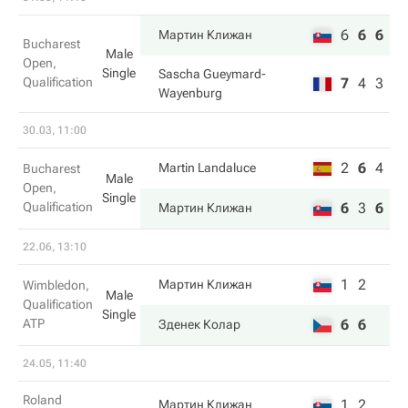
6
6
6
Мартин Клижан
Bucharest
Male
Open,
Single
Sascha Gueymard-
Qualification
7
4
3
Wayenburg
30.03, 11:00
2
6
4
Martin Landaluce
Bucharest
Male
Open,
Single
Qualification
6
3
6
Мартин Клижан
22.06, 13:10
1
2
Мартин Клижан
Wimbledon,
Male
Qualification
Single
ATP
6
6
Зденек Колар
24.05, 11:40
Roland
1
2
Мартин Клижан