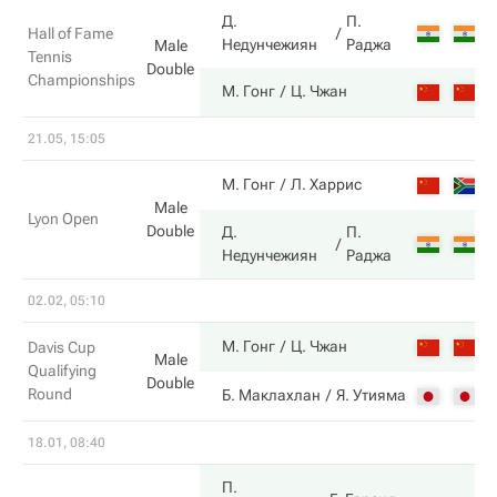
Д.
П.
6
Hall of Fame
Недунчежиян
Раджа
Male
Tennis
Double
Championships
7
М. Гонг
Ц. Чжан
21.05, 15:05
6
М. Гонг
Л. Харрис
Male
Lyon Open
Double
Д.
П.
1
Недунчежиян
Раджа
02.02, 05:10
5
М. Гонг
Ц. Чжан
Davis Cup
Male
Qualifying
Double
Round
7
Б. Маклахлан
Я. Утияма
18.01, 08:40
П.