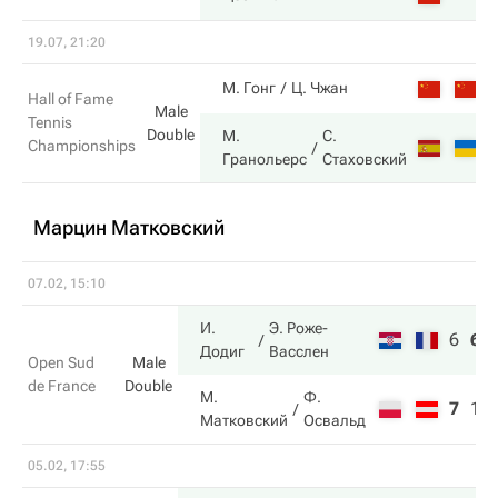
19.07, 21:20
2
М. Гонг
Ц. Чжан
Hall of Fame
Male
Tennis
Double
М.
С.
Championships
6
Гранольерс
Стаховский
Марцин Матковский
07.02, 15:10
И.
Э. Роже-
6
6
Додиг
Васслен
Open Sud
Male
de France
Double
М.
Ф.
7
1
Матковский
Освальд
05.02, 17:55