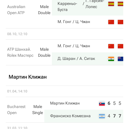
Г. Гарсия-
6
Карреньо-
Лопес
Australian
Male
Буста
Open ATP
Double
3
М. Гонг
Ц. Чжан
08.10, 12:10
3
М. Гонг
Ц. Чжан
ATP Шанхай.
Male
Rolex Мастерс
Double
6
Д. Шаран
А. Ситак
Мартин Клижан
01.04, 14:10
6
5
5
Мартин Клижан
Bucharest
Male
Open
Single
4
7
7
Франсиско Комесана
31.03, 11:10