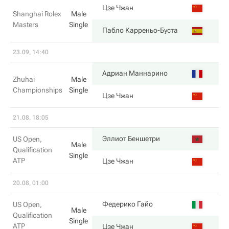
3
Цзе Чжан
Shanghai Rolex
Male
Masters
Single
6
Пабло Карреньо-Буста
23.09, 14:40
7
Адриан Маннарино
Zhuhai
Male
Championships
Single
6
Цзе Чжан
21.08, 18:05
6
Эллиот Беншетри
US Open,
Male
Qualification
Single
ATP
3
Цзе Чжан
20.08, 01:00
6
Федерико Гайо
US Open,
Male
Qualification
Single
ATP
7
Цзе Чжан