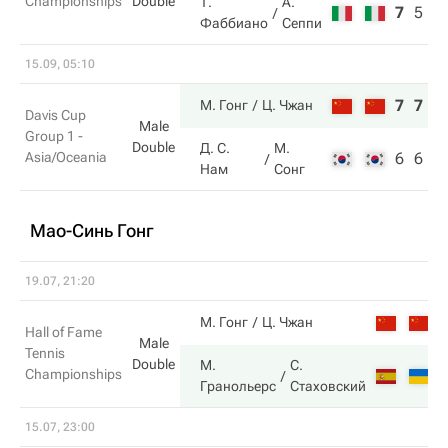
Championships
Double
Т.
А.
7
5
9
Фаббиано
Сеппи
15.09, 05:10
7
7
М. Гонг
Ц. Чжан
Davis Cup
Male
Group 1 -
Double
Д. С.
М.
Asia/Oceania
6
6
Нам
Сонг
Мао-Синь Гонг
19.07, 21:20
2
М. Гонг
Ц. Чжан
Hall of Fame
Male
Tennis
Double
М.
С.
Championships
6
Гранольерс
Стаховский
15.07, 23:00