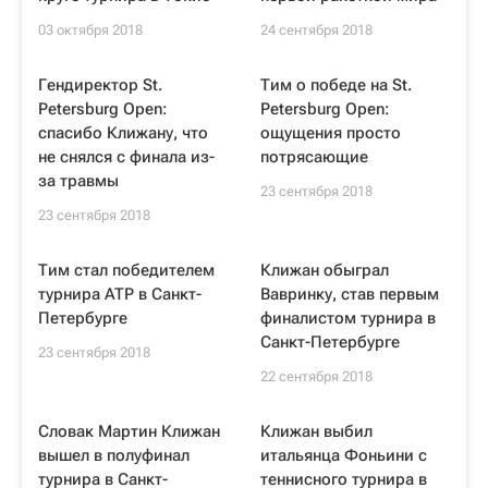
03 октября 2018
24 сентября 2018
Гендиректор St.
Тим о победе на St.
Petersburg Open:
Petersburg Open:
спасибо Клижану, что
ощущения просто
не снялся с финала из-
потрясающие
за травмы
23 сентября 2018
23 сентября 2018
Тим стал победителем
Клижан обыграл
турнира ATP в Санкт-
Вавринку, став первым
Петербурге
финалистом турнира в
Санкт-Петербурге
23 сентября 2018
22 сентября 2018
Словак Мартин Клижан
Клижан выбил
вышел в полуфинал
итальянца Фоньини с
турнира в Санкт-
теннисного турнира в