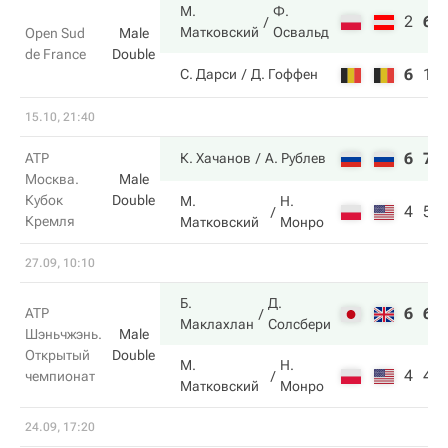
М.
Ф.
2
6
Матковский
Освальд
Open Sud
Male
de France
Double
6
1
С. Дарси
Д. Гоффен
15.10, 21:40
6
7
ATP
К. Хачанов
А. Рублев
Москва.
Male
Кубок
Double
М.
Н.
4
5
Кремля
Матковский
Монро
27.09, 10:10
Б.
Д.
6
6
ATP
Маклахлан
Солсбери
Шэньчжэнь.
Male
Открытый
Double
М.
Н.
4
4
чемпионат
Матковский
Монро
24.09, 17:20