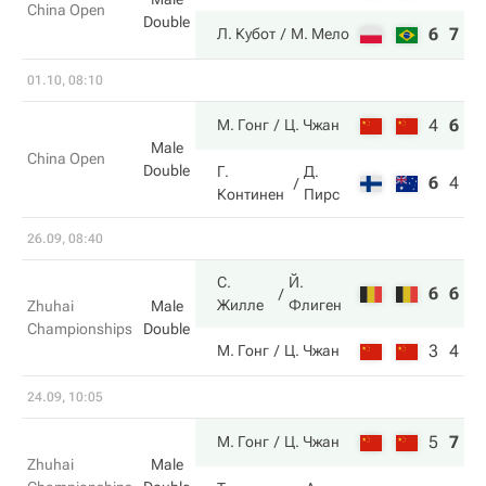
China Open
Double
6
7
Л. Кубот
М. Мело
01.10, 08:10
4
6
1
М. Гонг
Ц. Чжан
Male
China Open
Double
Г.
Д.
6
4
7
Континен
Пирс
26.09, 08:40
С.
Й.
6
6
Жилле
Флиген
Zhuhai
Male
Championships
Double
3
4
М. Гонг
Ц. Чжан
24.09, 10:05
5
7
1
М. Гонг
Ц. Чжан
Zhuhai
Male