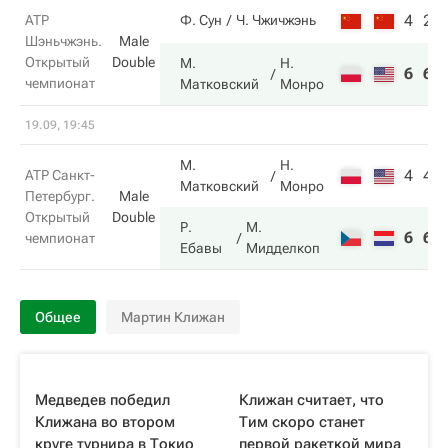
4
2
ATP
Ф. Сун
Ч. Чжичжэнь
Шэньчжэнь.
Male
Открытый
Double
М.
Н.
6
6
чемпионат
Матковский
Монро
19.09, 19:45
М.
Н.
4
4
ATP Санкт-
Матковский
Монро
Петербург.
Male
Открытый
Double
Р.
М.
6
6
чемпионат
Ебавы
Мидделкоп
Общее
Мартин Клижан
Медведев победил
Клижан считает, что
Клижана во втором
Тим скоро станет
круге турнира в Токио
первой ракеткой мира