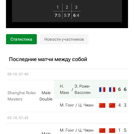
1
2
3
7
:
5
5
:
7
6
:
4
Статистика
Новости участников
Последние матчи между собой
09.10, 07:40
Н.
Э. Роже-
6
6
Маю
Васслен
Shanghai Rolex
Male
Masters
Double
4
3
М. Гонг
Ц. Чжан
03.10, 07:45
1
5
М. Гонг
Ц. Чжан
Male