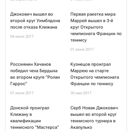
Джокович вышел во
Первая ракетка мира
второй круг Уимблдона
Маррей вышел в 3-й
после отказа Клижана
круг Открытого
чемпионата Франции по
04 июля 2017
теннису
01 июня 2017
Россиянин Хачанов
Кузнецов проиграл
победил чеха Бердыха
Маррею на старте
во втором круге "Ролан
Открытого чемпионата
Гаррос"
Франции по теннису
01 июня 2017
30 мая 2017
Донской проиграл
Серб Новак Джокович
Клижану в
вышел во второй круг
квалификации
теннисного турнира в
теннисного "Мастерса"
Акапулько