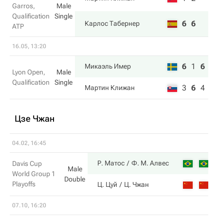
Garros,
Male
Qualification
Single
6
6
Карлос Табернер
ATP
16.05, 13:20
6
1
6
Микаэль Имер
Lyon Open,
Male
Qualification
Single
3
6
4
Мартин Клижан
Цзе Чжан
04.02, 16:45
6
Р. Матос
Ф. М. Алвес
Davis Cup
Male
World Group 1
Double
Playoffs
2
Ц. Цуй
Ц. Чжан
07.10, 16:20