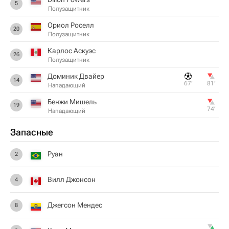
5
Полузащитник
Ориол Роселл
20
Полузащитник
Карлос Аскуэс
26
Полузащитник
Доминик Двайер
14
67‎’‎
81‎’‎
Нападающий
Бенжи Мишель
19
74‎’‎
Нападающий
Запасные
Руан
2
Вилл Джонсон
4
Джегсон Мендес
8