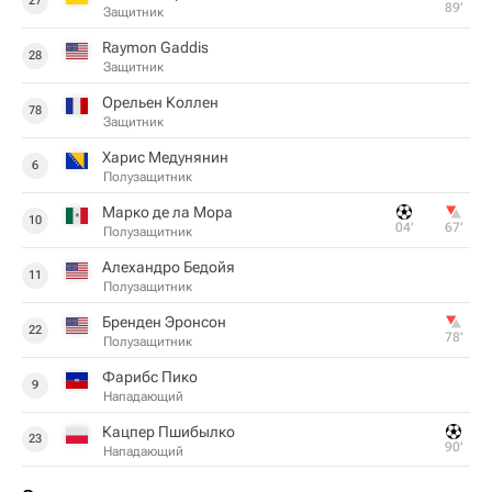
27
89‎’‎
Защитник
Raymon Gaddis
28
Защитник
Орельен Коллен
78
Защитник
Харис Медунянин
6
Полузащитник
Марко де ла Мора
10
04‎’‎
67‎’‎
Полузащитник
Алехандро Бедойя
11
Полузащитник
Бренден Эронсон
22
78‎’‎
Полузащитник
Фарибс Пико
9
Нападающий
Кацпер Пшибылко
23
90‎’‎
Нападающий