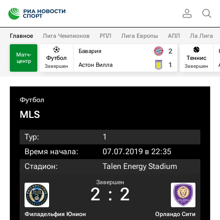
Главное
Лига Чемпионов
РПЛ
Лига Европы
АПЛ
Ла Лига
2
Бавария
Матч-
Футбол
Теннис
центр
1
Астон Вилла
Завершен
Завершен
Футбол
MLS
Тур:
1
Время начала:
07.07.2019 в 22:35
Стадион:
Talen Energy Stadium
Завершен
2
:
2
Филадельфия Юнион
Орландо Сити