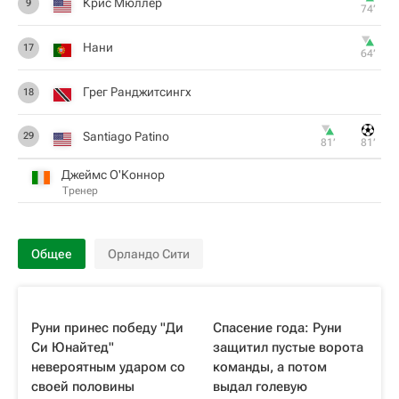
Крис Мюллер
9
74‎’‎
Нани
17
64‎’‎
Грег Ранджитсингх
18
Santiago Patino
29
81‎’‎
81‎’‎
Джеймс О'Коннор
Тренер
Общее
Орландо Сити
Руни принес победу "Ди
Спасение года: Руни
Си Юнайтед"
защитил пустые ворота
невероятным ударом со
команды, а потом
своей половины
выдал голевую