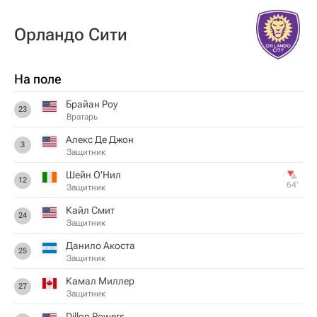
Орландо Сити
На поле
Брайан Роу
23
Вратарь
Алекс Де Джон
3
Защитник
Шейн О'Нил
12
64‎’‎
Защитник
Кайл Смит
24
Защитник
Данило Акоста
25
Защитник
Камал Миллер
27
Защитник
Dillon Powers