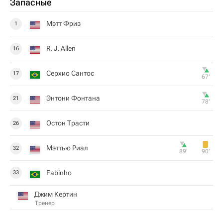
Запасные
Мэтт Фриз
1
R. J. Allen
16
Серхио Сантос
17
67‎’‎
Энтони Фонтана
21
78‎’‎
Остон Трасти
26
Мэттью Риал
32
89‎’‎
90‎’‎
Fabinho
33
Джим Кертин
Тренер