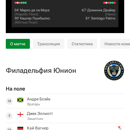
04‎’‎
Марко де ла Мора
67‎’‎
Доминик Двайер
(
Фарибс Пико
)
(
Нани
)
90‎’‎
Кацпер Пшибылко
81‎’‎
Santiago Patino
(
Мэттью Риал
)
О матче
Трансляция
Статистика
Новости ком
Филадельфия Юнион
На поле
Андре Блэйк
18
Вратарь
Джек Эллиотт
3
Защитник
Кай Вагнер