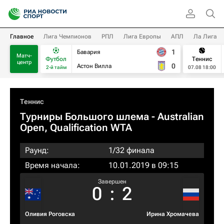
Главное
Лига Чемпионов
РПЛ
Лига Европы
АПЛ
Ла Лига
1
Бавария
Матч-
Футбол
Теннис
центр
0
Астон Вилла
2-й тайм
07.08 18:00
Теннис
Турниры Большого шлема
- Australian
Open, Qualification WTA
Раунд:
1/32 финала
Время начала:
10.01.2019 в 09:15
Завершен
0
:
2
Оливия Роговска
Ирина Хромачева