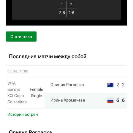
1
2
3
:
6
2
:
6
Статистика
Последние матчи между собой
08.04, 01:00
WTA
2
2
Оливия Роговска
Богота.
Female
XXI Copa
Single
6
6
Ирина Хромачева
Colsanitas
История встреч
Оливия Роговска