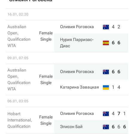
16.01, 02:20
4
2
Australian
Оливия Роговска
Open,
Female
Qualification
Single
Нурия Парризас-
6
6
WTA
Диас
09.01, 07:05
Australian
6
6
Оливия Роговска
Open,
Female
Qualification
Single
1
4
Катарина Завацкая
WTA
06.01, 03:05
4
7
1
Оливия Роговска
Hobart
Female
International,
Single
Qualification
6
6
6
Элисон Бай