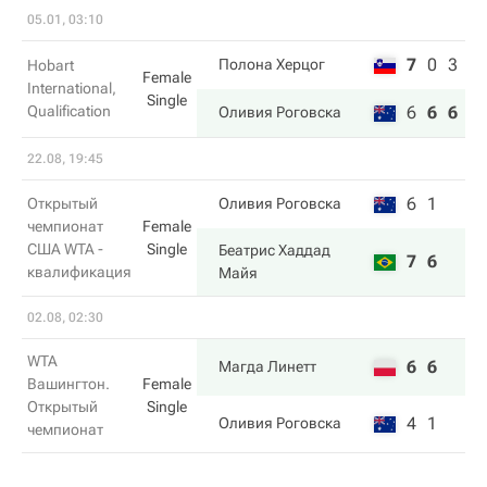
05.01, 03:10
7
0
3
Полона Херцог
Hobart
Female
International,
Single
Qualification
6
6
6
Оливия Роговска
22.08, 19:45
6
1
Открытый
Оливия Роговска
чемпионат
Female
США WTA -
Single
Беатрис Хаддад
7
6
квалификация
Майя
02.08, 02:30
WTA
6
6
Магда Линетт
Вашингтон.
Female
Открытый
Single
4
1
Оливия Роговска
чемпионат