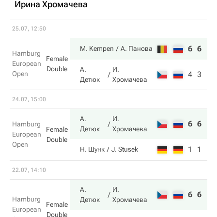
Ирина Хромачева
25.07, 12:50
6
6
M. Kempen
А. Панова
Hamburg
Female
European
Double
А.
И.
Open
4
3
Детюк
Хромачева
24.07, 15:00
А.
И.
6
6
Hamburg
Детюк
Хромачева
Female
European
Double
Open
1
1
Н. Шунк
J. Stusek
22.07, 14:10
А.
И.
6
6
Hamburg
Детюк
Хромачева
Female
European
Double