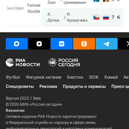
Zaar
Циммерман
Female
Iasi Open
Double
А.
И.
7
6
Детюк
Хромачева
Футбол
Фигурное катание
Биатлон
ЗОЖ
Хоккей
Ав
Спецпроекты
Реклама
Продукты и сервисы
Пресс-ц
Версия 2023.1 Beta
© 2026 МИА «Россия сегодня»
Вакансии
Сетевое издание РИА Новости зарегистрировано
в Федеральной службе по надзору в сфере связи,
информационных технологий и массовых коммуникаций