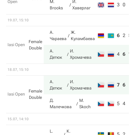
Open
M.
И.
3
0
Brooks
Хаверлаг
19.07, 15:10
А.
Ж.
6
2
5
Чараева
Куламбаева
Female
Iasi Open
Double
А.
И.
4
6
10
Детюк
Хромачева
18.07, 15:10
А.
И.
7
6
Детюк
Хромачева
Female
Iasi Open
Double
Д.
M.
5
4
Малечкова
Skoch
15.07, 14:10
L.
К.
5
2