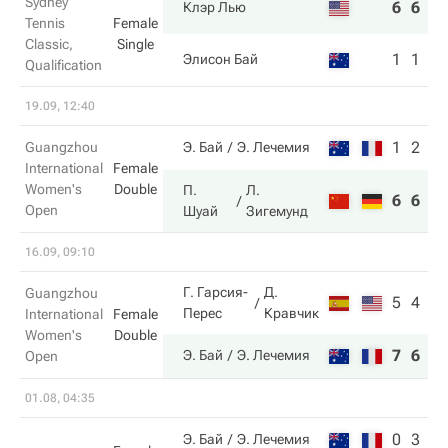
Sydney
6
6
Клэр Лью
Tennis
Female
Classic,
Single
1
1
Элисон Бай
Qualification
19.09, 12:40
1
2
Guangzhou
Э. Бай
Э. Лечемия
International
Female
Women's
Double
П.
Л.
6
6
Open
Шуай
Зигемунд
16.09, 09:10
Г. Гарсия-
Д.
Guangzhou
5
4
Перес
Кравчик
International
Female
Women's
Double
7
6
Э. Бай
Э. Лечемия
Open
01.08, 04:35
0
3
Э. Бай
Э. Лечемия