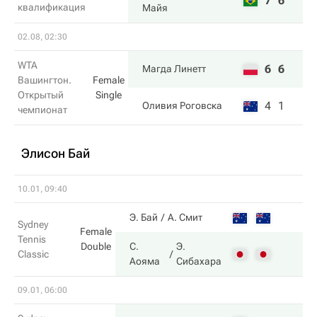
7
6
квалификация
Майя
02.08, 02:30
WTA
6
6
Магда Линетт
Вашингтон.
Female
Открытый
Single
4
1
Оливия Роговска
чемпионат
Элисон Бай
10.01, 09:40
Э. Бай
А. Смит
Sydney
Female
Tennis
Double
С.
Э.
Classic
Аояма
Сибахара
09.01, 06:00