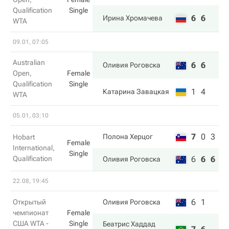
Qualification
Single
6
6
Ирина Хромачева
WTA
09.01, 07:05
Australian
6
6
Оливия Роговска
Open,
Female
Qualification
Single
1
4
Катарина Завацкая
WTA
05.01, 03:10
7
0
3
Полона Херцог
Hobart
Female
International,
Single
Qualification
6
6
6
Оливия Роговска
22.08, 19:45
6
1
Открытый
Оливия Роговска
чемпионат
Female
США WTA -
Single
Беатрис Хаддад