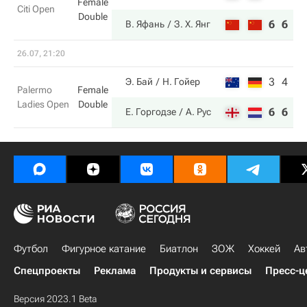
Female
Citi Open
Double
6
6
В. Яфань
З. Х. Янг
26.07, 21:20
3
4
Э. Бай
Н. Гойер
Palermo
Female
Ladies Open
Double
6
6
Е. Горгодзе
А. Рус
Футбол
Фигурное катание
Биатлон
ЗОЖ
Хоккей
Ав
Спецпроекты
Реклама
Продукты и сервисы
Пресс-ц
Версия 2023.1 Beta