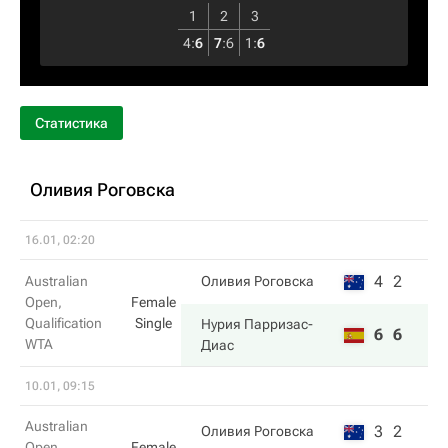
1
2
3
4
:
6
7
:
6
1
:
6
Статистика
Оливия Роговска
16.01, 02:20
4
2
Australian
Оливия Роговска
Open,
Female
Qualification
Single
Нурия Парризас-
6
6
WTA
Диас
10.01, 09:15
Australian
3
2
Оливия Роговска
Open,
Female