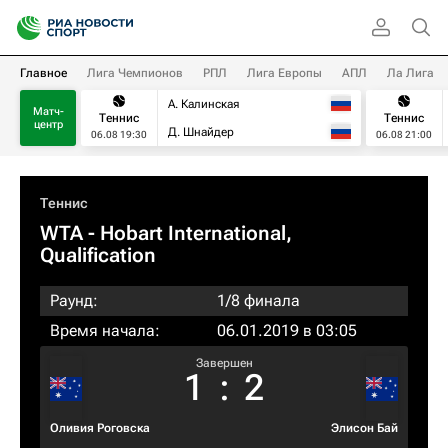
Главное
Лига Чемпионов
РПЛ
Лига Европы
АПЛ
Ла Лига
А. Калинская
Матч-
Теннис
Теннис
центр
Д. Шнайдер
06.08 19:30
06.08 21:00
Теннис
WTA
- Hobart International,
Qualification
Раунд:
1/8 финала
Время начала:
06.01.2019 в 03:05
Завершен
1
:
2
Оливия Роговска
Элисон Бай