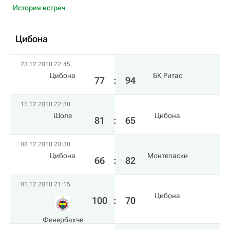
История встреч
Цибона
23.12.2010 22:45
Цибона
БК Ритас
77
:
94
15.12.2010 22:30
Шоле
Цибона
81
:
65
08.12.2010 20:30
Цибона
Монтепаски
66
:
82
01.12.2010 21:15
Цибона
100
:
70
Фенербахче