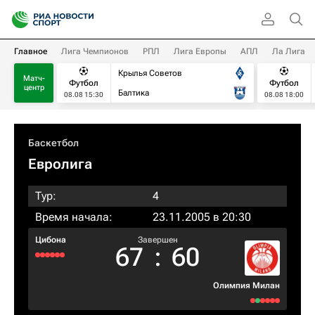
Главное
Лига Чемпионов
РПЛ
Лига Европы
АПЛ
Ла Лига
Крылья Советов
Матч-
Футбол
Футбол
центр
Балтика
08.08 15:30
08.08 18:00
Баскетбол
Евролига
Тур:
4
Время начала:
23.11.2005 в 20:30
Цибона
Завершен
67
:
60
Олимпия Милан