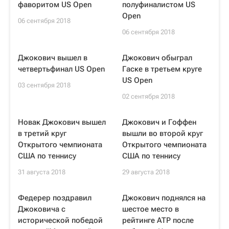
фаворитом US Open
полуфиналистом US
Open
06 сентября 2018
06 сентября 2018
Джокович вышел в
Джокович обыграл
четвертьфинал US Open
Гаске в третьем круге
US Open
03 сентября 2018
02 сентября 2018
Новак Джокович вышел
Джокович и Гоффен
в третий круг
вышли во второй круг
Открытого чемпионата
Открытого чемпионата
США по теннису
США по теннису
31 августа 2018
29 августа 2018
Федерер поздравил
Джокович поднялся на
Джоковича с
шестое место в
исторической победой
рейтинге ATP после