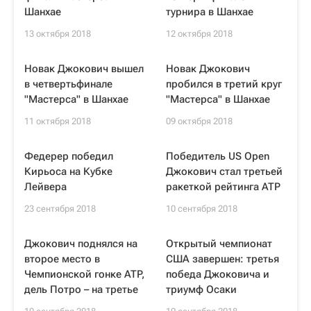
Шанхае
турнира в Шанхае
13 октября 2018
12 октября 2018
Новак Джокович вышел
Новак Джокович
в четвертьфинале
пробился в третий круг
"Мастерса" в Шанхае
"Мастерса" в Шанхае
11 октября 2018
09 октября 2018
Федерер победил
Победитель US Open
Кирьоса на Кубке
Джокович стал третьей
Лейвера
ракеткой рейтинга ATP
23 сентября 2018
10 сентября 2018
Джокович поднялся на
Открытый чемпионат
второе место в
США завершен: третья
Чемпионской гонке ATP,
победа Джоковича и
дель Потро – на третье
триумф Осаки