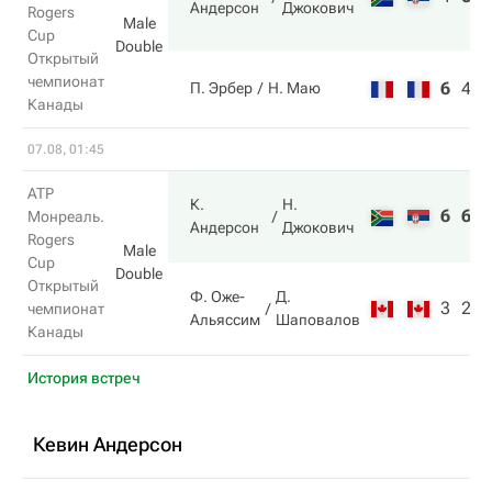
Андерсон
Джокович
Rogers
Male
Cup
Double
Открытый
чемпионат
6
4
7
П. Эрбер
Н. Маю
Канады
07.08, 01:45
ATP
К.
Н.
6
6
Монреаль.
Андерсон
Джокович
Rogers
Male
Cup
Double
Открытый
Ф. Оже-
Д.
3
2
чемпионат
Альяссим
Шаповалов
Канады
История встреч
Кевин Андерсон