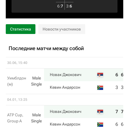
6
:
7
3
:
6
Статистика
Новости участников
Последние матчи между собой
30.06, 15:40
6
6
6
Новак Джокович
Уимблдон
Male
(м)
Single
3
3
3
Кевин Андерсон
04.01, 13:25
7
7
Новак Джокович
ATP Cup,
Male
Group A
Single
6
6
Кевин Андерсон