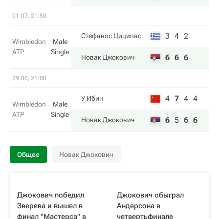
01.07, 21:50
3
4
2
Стефанос Циципас
Wimbledon
Male
ATP
Single
6
6
6
Новак Джокович
29.06, 21:00
4
7
4
4
У Ибин
Wimbledon
Male
ATP
Single
6
5
6
6
Новак Джокович
Общее
Новак Джокович
Джокович победил
Джокович обыграл
Зверева и вышел в
Андерсона в
финал "Мастерса" в
четвертьфинале