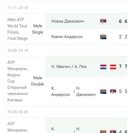
17.11, 23:10
Nitto ATP
6
6
Новак Джокович
World Tour
Male
Finals,
Single
2
2
Кевин Андерсон
Final Stage
10.08, 23:10
ATP
7
7
Н. Мектич
А. Пея
Монреаль.
Rogers
Male
Cup
Double
Открытый
К.
Н.
5
5
чемпионат
Андерсон
Джокович
Канады
10.08, 00:05
ATP
К.
Н.
Монреаль.
4
6
1