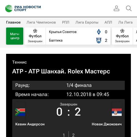
Главное
Лига Чемпионов
РПЛ
Лига Европы
АПЛ
Ла Лига
0
Крылья Советов
Матч-
Футбол
Футбол
центр
2
Балтика
Завершен
Завершен
Теннис
ATP
- ATP Шанхай. Rolex Мастерс
Раунд:
1/4 финала
Время начала:
12.10.2018 в 09:45
Завершен
0
:
2
Кевин Андерсон
Новак Джокович
1
2