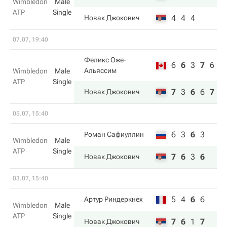
Wimbledon
Male
ATP
Single
4
4
4
Новак Джокович
07.07, 19:40
Феликс Оже-
6
6
3
7
6
Альяссим
Wimbledon
Male
ATP
Single
7
3
6
6
7
Новак Джокович
05.07, 15:40
6
3
6
3
Роман Сафиуллин
Wimbledon
Male
ATP
Single
7
6
3
6
Новак Джокович
03.07, 15:40
5
4
6
6
Артур Риндеркнех
Wimbledon
Male
ATP
Single
7
6
1
7
Новак Джокович