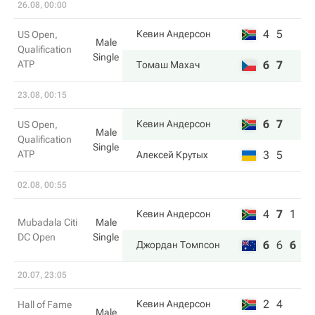
26.08, 00:00
4
5
Кевин Андерсон
US Open,
Male
Qualification
Single
ATP
6
7
Томаш Махач
23.08, 00:15
6
7
Кевин Андерсон
US Open,
Male
Qualification
Single
ATP
3
5
Алексей Крутых
02.08, 00:55
4
7
1
Кевин Андерсон
Mubadala Citi
Male
DC Open
Single
6
6
6
Джордан Томпсон
20.07, 23:05
2
4
Кевин Андерсон
Hall of Fame
Male