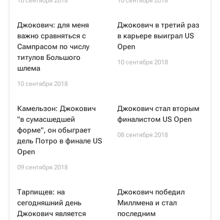
10 сентября 2018
10 сентября 2018
Джокович: для меня
Джокович в третий раз
важно сравняться с
в карьере выиграл US
Сампрасом по числу
Open
титулов Большого
10 сентября 2018
шлема
10 сентября 2018
Камельзон: Джокович
Джокович стал вторым
"в сумасшедшей
финалистом US Open
форме", он обыграет
08 сентября 2018
дель Потро в финале US
Open
09 сентября 2018
Тарпищев: на
Джокович победил
сегодняшний день
Миллмена и стал
Джокович является
последним