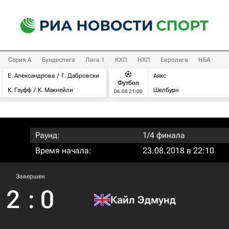
Серия А
Бундеслига
Лига 1
КХЛ
НХЛ
Евролига
НБА
Е. Александрова
Г. Дабровски
Аякс
Футбол
К. Гауфф
К. Макнейли
Шелбурн
06.08 21:00
Раунд:
1/4 финала
Время начала:
23.08.2018 в 22:10
Завершен
2
:
0
Кайл Эдмунд