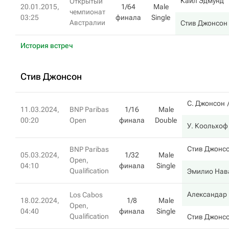
Кайл Эдмунд
Открытый
20.01.2015,
1/64
Male
чемпионат
03:25
финала
Single
Австралии
Стив Джонсон
История встреч
Стив Джонсон
С. Джонсон
11.03.2024,
BNP Paribas
1/16
Male
00:20
Open
финала
Double
У. Коольхоф
Стив Джонс
BNP Paribas
05.03.2024,
1/32
Male
Open,
04:10
финала
Single
Qualification
Эмилио Нав
Александар
Los Cabos
18.02.2024,
1/8
Male
Open,
04:40
финала
Single
Qualification
Стив Джонс