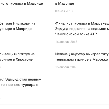
сного турнира в Мадриде
в Мадриде
09 мая 2018
быграл Нисикори на
Финалист турнира в Марраке
турнире в Мадриде
Эдмунд поднялся на седьмое м
Чемпионской гонке ATP
16 апреля 2018
н защитил титул на
Испанец Андухар выиграл титу
урнире в Хьюстоне
теннисном турнире в Марокко
8
15 апреля 2018
айл Эдмунд стал первым
теннисного турнира в
8