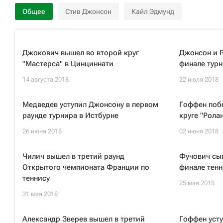
Общее
Стив Джонсон
Кайл Эдмунд
Джокович вышел во второй круг
Джонсон и Р
"Мастерса" в Цинциннати
финале турн
14 августа 2018
22 июля 2018
Медведев уступил Джонсону в первом
Гоффен поб
раунде турнира в Истбурне
круге "Рола
26 июня 2018
02 июня 2018
Чилич вышел в третий раунд
Фучович сыг
Открытого чемпионата Франции по
финале тенн
теннису
25 мая 2018
31 мая 2018
Александр Зверев вышел в третий
Гоффен усту