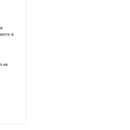
ше
есто в
л на