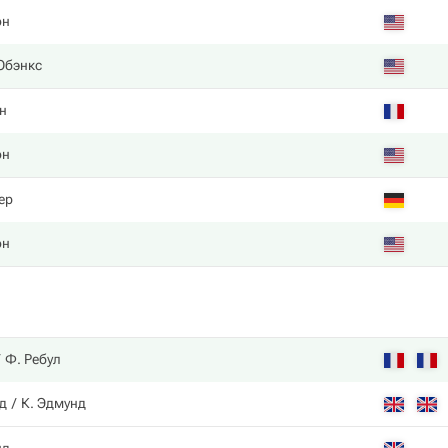
он
Юбэнкс
н
он
ер
он
Ф. Ребул
д
К. Эдмунд