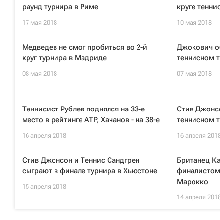
раунд турнира в Риме
круге тенни
17 мая 2018
10 мая 2018
Медведев не смог пробиться во 2-й
Джокович о
круг турнира в Мадриде
теннисном 
08 мая 2018
07 мая 2018
Теннисист Рублев поднялся на 33-е
Стив Джонсо
место в рейтинге ATP, Хачанов - на 38-е
теннисном т
16 апреля 2018
16 апреля 201
Стив Джонсон и Теннис Сандгрен
Британец К
сыграют в финале турнира в Хьюстоне
финалистом 
Марокко
15 апреля 2018
14 апреля 201