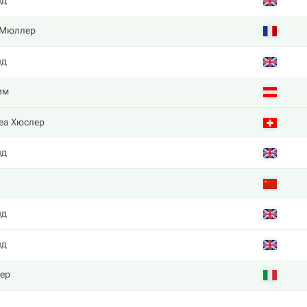
нд
 Мюллер
нд
им
еа Хюслер
нд
нд
нд
ер