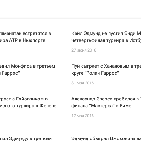
аманатан встретятся в
Кайл Эдмунд не пустил Энди М
ира ATP в Ньюпорте
четвертьфинал турнира в Истб
27 июня 2018
едил Монфиса в третьем
Пуй сыграет с Хачановым в тр
н Гаррос"
круге "Ролан Гаррос"
31 мая 2018
рает с Гойовчиком в
Александр Зверев пробился в 
исного турнира в Женеве
финала "Мастерса" в Риме
17 мая 2018
пил Эдмунду в третьем
Эдмунд обыграл Джоковича на