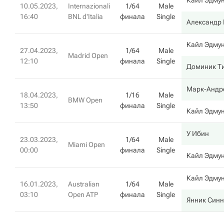
Кайл Эдму
10.05.2023,
Internazionali
1/64
Male
16:40
BNL d'Italia
финала
Single
Александр
Кайл Эдму
27.04.2023,
1/64
Male
Madrid Open
12:10
финала
Single
Доминик Т
Марк-Андр
18.04.2023,
1/16
Male
BMW Open
13:50
финала
Single
Кайл Эдму
У Ибин
23.03.2023,
1/64
Male
Miami Open
00:00
финала
Single
Кайл Эдму
Кайл Эдму
16.01.2023,
Australian
1/64
Male
03:10
Open ATP
финала
Single
Янник Синн