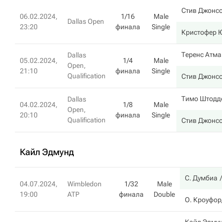
Стив Джонс
06.02.2024,
1/16
Male
Dallas Open
23:20
финала
Single
Кристофер 
Теренс Атма
Dallas
05.02.2024,
1/4
Male
Open,
21:10
финала
Single
Qualification
Стив Джонс
Тимо Штодд
Dallas
04.02.2024,
1/8
Male
Open,
20:10
финала
Single
Qualification
Стив Джонс
Кайл Эдмунд
С. Думбиа
04.07.2024,
Wimbledon
1/32
Male
19:00
ATP
финала
Double
О. Кроуфор