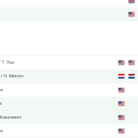
Т. Пол
Н. Мектич
он
а
 Ковачевич
он