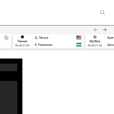
Д. Пегула
Браг
Теннис
Футбол
К. Рахимова
Дин
06.08 21:00
06.08 21:30