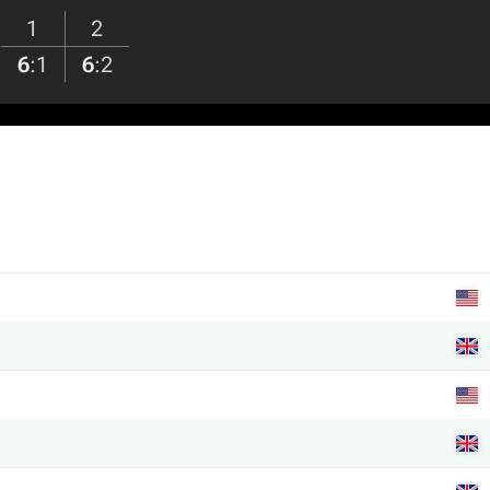
1
2
6
:
1
6
:
2