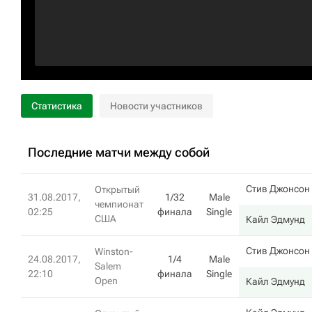
Статистика
Новости участников
Последние матчи между собой
Стив Джонсон
Открытый
31.08.2017,
1/32
Male
чемпионат
02:25
финала
Single
США
Кайл Эдмунд
Стив Джонсон
Winston-
24.08.2017,
1/4
Male
Salem
22:10
финала
Single
Open
Кайл Эдмунд