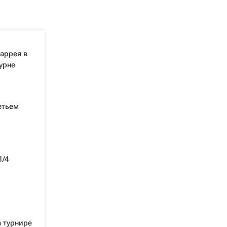
аррея в
урне
етьем
1/4
 турнире