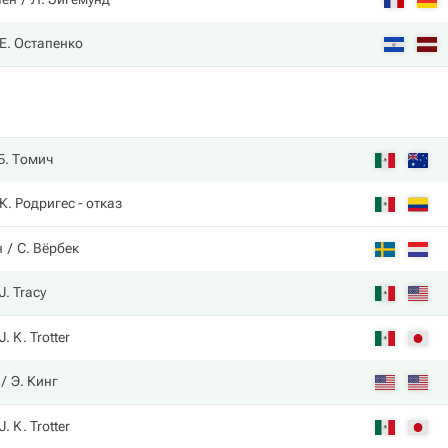
Е. Остапенко
Б. Томич
К. Родригес
- отказ
н
С. Вёрбек
J. Tracy
J. K. Trotter
Э. Кинг
J. K. Trotter