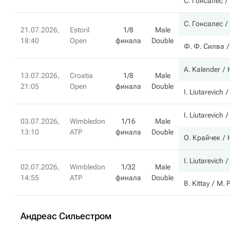
С. Гонсалес
С. Гонсалес
21.07.2026,
Estoril
1/8
Male
18:40
Open
финала
Double
Ф. Ф. Силва
A. Kalender
13.07.2026,
Croatia
1/8
Male
21:05
Open
финала
Double
I. Liutarevich
I. Liutarevich
03.07.2026,
Wimbledon
1/16
Male
13:10
ATP
финала
Double
О. Крайчек
I. Liutarevich
02.07.2026,
Wimbledon
1/32
Male
14:55
ATP
финала
Double
B. Kittay
М. 
Андреас Сильестром