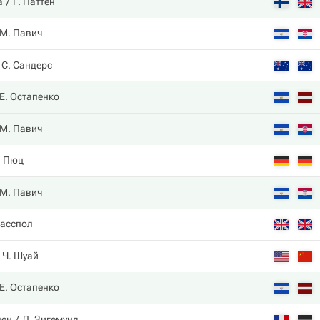
а
Г. Паттен
М. Павич
С. Сандерс
Е. Остапенко
М. Павич
. Пюц
М. Павич
ласспол
Ч. Шуай
Е. Остапенко
лен
Л. Зигемунд