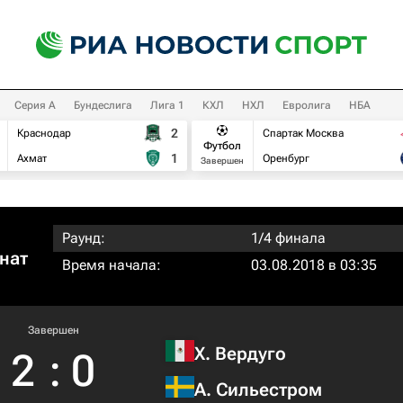
Серия А
Бундеслига
Лига 1
КХЛ
НХЛ
Евролига
НБА
2
Краснодар
Спартак Москва
Футбол
1
Ахмат
Оренбург
Завершен
Раунд:
1/4 финала
нат
Время начала:
03.08.2018 в 03:35
Завершен
Х. Вердуго
2
:
0
А. Сильестром