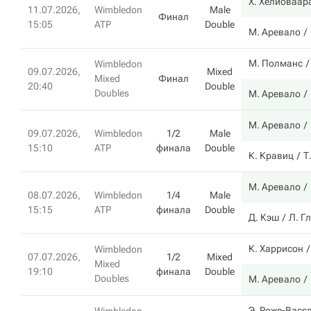
Х. Хелиоваар
11.07.2026,
Wimbledon
Male
Финал
15:05
ATP
Double
М. Аревало
М. Полманс
Wimbledon
09.07.2026,
Mixed
Mixed
Финал
20:40
Double
Doubles
М. Аревало
М. Аревало
09.07.2026,
Wimbledon
1/2
Male
15:10
ATP
финала
Double
К. Кравиц
Т
М. Аревало
08.07.2026,
Wimbledon
1/4
Male
15:15
ATP
финала
Double
Д. Кэш
Л. Г
К. Харрисон
Wimbledon
07.07.2026,
1/2
Mixed
Mixed
19:10
финала
Double
Doubles
М. Аревало
Э. Роже-Васс