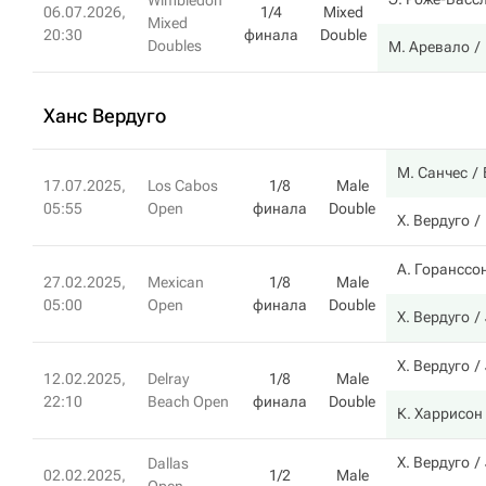
Wimbledon
06.07.2026,
1/4
Mixed
Mixed
20:30
финала
Double
Doubles
М. Аревало
Ханс Вердуго
М. Санчес
17.07.2025,
Los Cabos
1/8
Male
05:55
Open
финала
Double
Х. Вердуго
А. Горанссо
27.02.2025,
Mexican
1/8
Male
05:00
Open
финала
Double
Х. Вердуго
Х. Вердуго
12.02.2025,
Delray
1/8
Male
22:10
Beach Open
финала
Double
К. Харрисон
Х. Вердуго
Dallas
02.02.2025,
1/2
Male