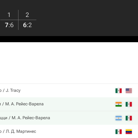
1
2
7
:
6
6
:
2
о
J. Tracy
и
М. А. Рейес-Варела
оцци
М. А. Рейес-Варела
о
Л. Д. Мартинес