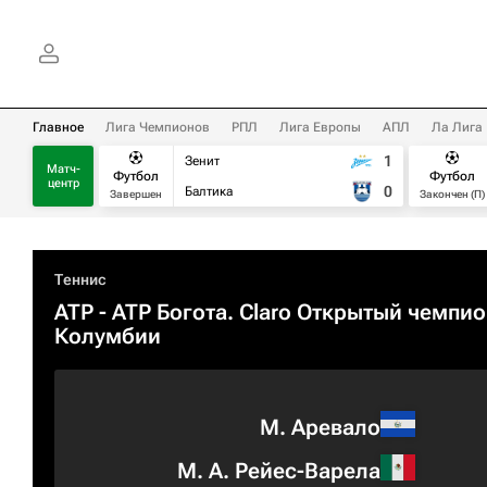
Главное
Лига Чемпионов
РПЛ
Лига Европы
АПЛ
Ла Лига
1
Зенит
Матч-
Футбол
Футбол
центр
0
Балтика
Завершен
Закончен (П)
Теннис
ATP
- ATP Богота. Claro Открытый чемпио
Колумбии
М. Аревало
М. А. Рейес-Варела