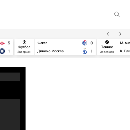
5
0
Факел
М. Ан
Футбол
Теннис
1
1
Динамо Москва
К. Пл
Завершен
Завершен