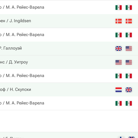
о
М. А. Рейес-Варела
рен
J. Ingildsen
о
М. А. Рейес-Варела
Р. Галлоуэй
нс
Д. Уитроу
о
М. А. Рейес-Варела
хоф
Н. Скупски
о
М. А. Рейес-Варела