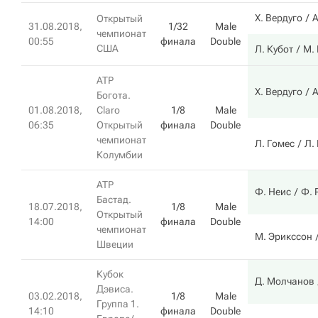
Х. Вердуго
А
Открытый
31.08.2018,
1/32
Male
чемпионат
00:55
финала
Double
США
Л. Кубот
М.
ATP
Х. Вердуго
А
Богота.
01.08.2018,
Claro
1/8
Male
06:35
Открытый
финала
Double
чемпионат
Л. Гомес
Л.
Колумбии
ATP
Ф. Неис
Ф. 
Бастад.
18.07.2018,
1/8
Male
Открытый
14:00
финала
Double
чемпионат
М. Эрикссон
Швеции
Кубок
Д. Молчанов
Дэвиса.
03.02.2018,
1/8
Male
Группа 1.
14:10
финала
Double