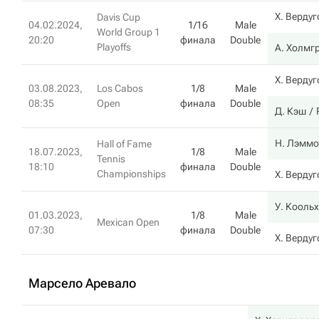
Х. Вердуг
Davis Cup
04.02.2024,
1/16
Male
World Group 1
20:20
финала
Double
Playoffs
А. Холмг
Х. Вердуг
03.08.2023,
Los Cabos
1/8
Male
08:35
Open
финала
Double
Д. Кэш
Н. Лэммо
Hall of Fame
18.07.2023,
1/8
Male
Tennis
18:10
финала
Double
Championships
Х. Вердуг
У. Кооль
01.03.2023,
1/8
Male
Mexican Open
07:30
финала
Double
Х. Вердуг
Марсело Аревало