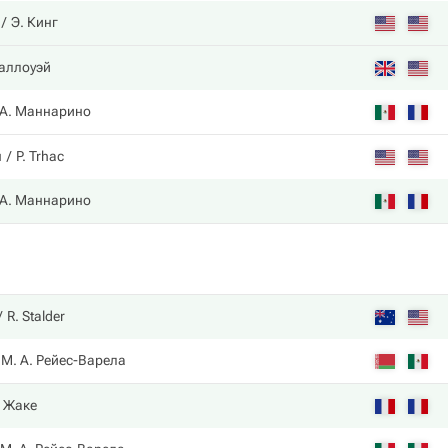
Э. Кинг
Галлоуэй
А. Маннарино
н
P. Trhac
А. Маннарино
R. Stalder
М. А. Рейес-Варела
. Жаке