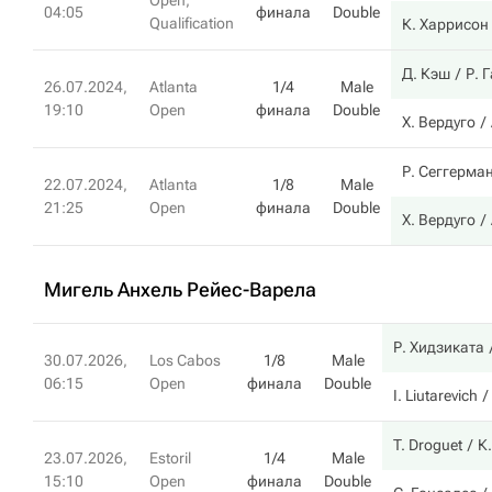
Open,
04:05
финала
Double
Qualification
К. Харрисон
Д. Кэш
Р. 
26.07.2024,
Atlanta
1/4
Male
19:10
Open
финала
Double
Х. Вердуго
Р. Сеггерма
22.07.2024,
Atlanta
1/8
Male
21:25
Open
финала
Double
Х. Вердуго
Мигель Анхель Рейес-Варела
Р. Хидзиката
30.07.2026,
Los Cabos
1/8
Male
06:15
Open
финала
Double
I. Liutarevich
T. Droguet
К
23.07.2026,
Estoril
1/4
Male
15:10
Open
финала
Double