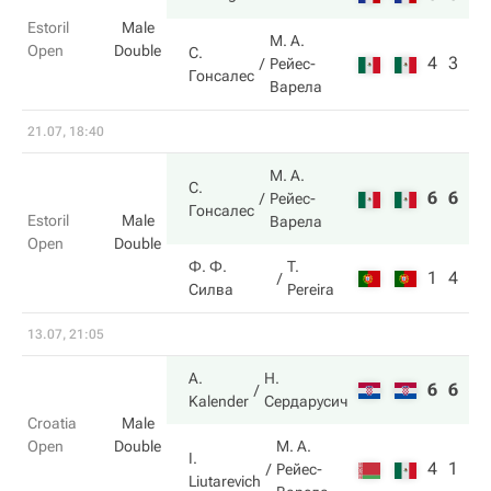
Estoril
Male
М. А.
Open
Double
С.
4
3
Рейес-
Гонсалес
Варела
21.07, 18:40
М. А.
С.
6
6
Рейес-
Гонсалес
Estoril
Male
Варела
Open
Double
Ф. Ф.
T.
1
4
Силва
Pereira
13.07, 21:05
A.
Н.
6
6
Kalender
Сердарусич
Croatia
Male
Open
Double
М. А.
I.
4
1
Рейес-
Liutarevich