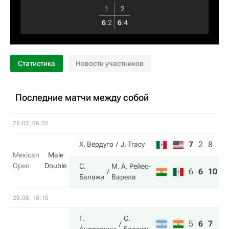
1
2
6
:
2
6
:
4
Статистика
Новости участников
Последние матчи между собой
28.02, 06:35
7
2
8
Х. Вердуго
J. Tracy
Mexican
Male
Open
Double
С.
М. А. Рейес-
6
6
10
Балажи
Варела
28.08, 18:10
Г.
С.
5
6
7