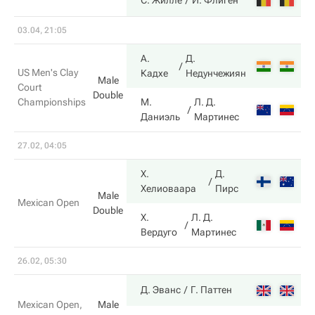
7
С. Жилле
Й. Флиген
03.04, 21:05
А.
Д.
6
US Men's Clay
Кадхе
Недунчежиян
Male
Court
Double
Championships
М.
Л. Д.
4
Даниэль
Мартинес
27.02, 04:05
Х.
Д.
6
Хелиоваара
Пирс
Male
Mexican Open
Double
Х.
Л. Д.
4
Вердуго
Мартинес
26.02, 05:30
6
Д. Эванс
Г. Паттен
Mexican Open,
Male