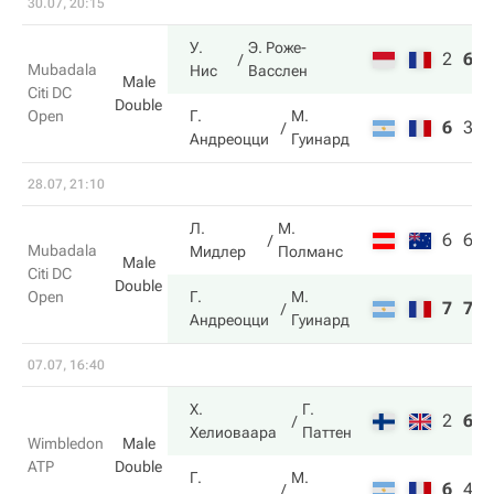
30.07, 20:15
У.
Э. Роже-
2
6
1
Mubadala
Нис
Васслен
Male
Citi DC
Double
Open
Г.
М.
6
3
8
Андреоцци
Гуинард
28.07, 21:10
Л.
М.
6
6
Mubadala
Мидлер
Полманс
Male
Citi DC
Double
Open
Г.
М.
7
7
Андреоцци
Гуинард
07.07, 16:40
Х.
Г.
2
6
7
Хелиоваара
Паттен
Wimbledon
Male
ATP
Double
Г.
М.
6
4
6