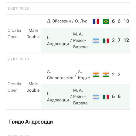
24.07, 19:50
6
6
10
Д. Эйссерич
О. Лус
Croatia
Male
М. А.
Open
Double
Г.
2
7
12
Рейес-
Андреоцци
Варела
23.07, 19:10
A.
А.
2
2
Chandrasekar
Кадхе
Croatia
Male
Open
Double
М. А.
Г.
6
6
Рейес-
Андреоцци
Варела
Гвидо Андреоцци