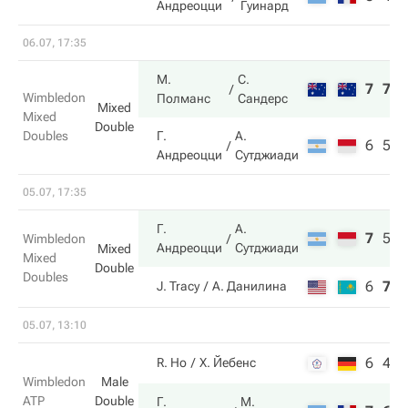
Андреоцци
Гуинард
06.07, 17:35
М.
С.
7
7
Wimbledon
Полманс
Сандерс
Mixed
Mixed
Double
Doubles
Г.
А.
6
5
Андреоцци
Сутджиади
05.07, 17:35
Г.
А.
7
5
6
Wimbledon
Андреоцци
Сутджиади
Mixed
Mixed
Double
Doubles
6
7
3
J. Tracy
А. Данилина
05.07, 13:10
6
4
R. Ho
Х. Йебенс
Wimbledon
Male
ATP
Double
Г.
М.