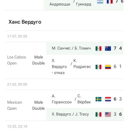
7
6
Андреоцци
Гуинард
Ханс Вердуго
17.07, 05:55
7
4
М. Санчес
Б. Томич
Los Cabos
Male
Х.
К.
Open
Double
6
1
Вердуго
Родригес
- отказ
27.02, 05:00
А.
С.
6
3
8
Горанссон
Вёрбек
Mexican
Male
Open
Double
3
6
1
Х. Вердуго
J. Tracy
12.02, 22:10