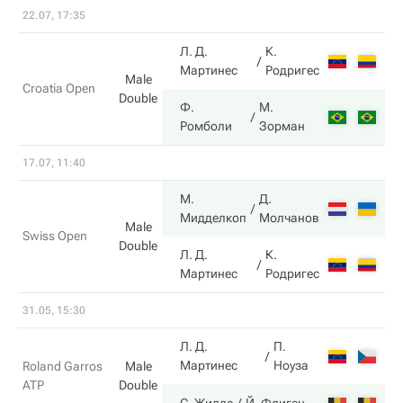
22.07, 17:35
Л. Д.
К.
3
Мартинес
Родригес
Male
Croatia Open
Double
Ф.
М.
6
Ромболи
Зорман
17.07, 11:40
М.
Д.
6
Мидделкоп
Молчанов
Male
Swiss Open
Double
Л. Д.
К.
2
Мартинес
Родригес
31.05, 15:30
Л. Д.
П.
6
Мартинес
Ноуза
Roland Garros
Male
ATP
Double