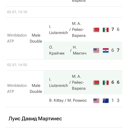
Варела
03.07, 13:10
М. А.
I.
7
6
6
Рейес-
Liutarevich
Wimbledon
Male
Варела
ATP
Double
О.
Н.
6
7
7
Крайчек
Мектич
02.07, 14:55
М. А.
I.
6
6
Рейес-
Liutarevich
Wimbledon
Male
Варела
ATP
Double
1
3
B. Kittay
М. Ромиос
Луис Давид Мартинес