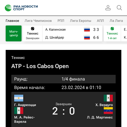
Главное
Лига Чемпионов
РПЛ
Лига Европы
АПЛ
Ла Лига
3
3
А. Калинская
Е
Матч-
Теннис
Теннис
центр
6
6
Д. Шнайдер
К
Завершен
1-й сет
Теннис
ATP
- Los Cabos Open
Раунд:
1/4 финала
Время начала:
23.02.2024 в 01:10
Завершен
Г. Андреоцци
Х. Вердуго
2
:
0
М. А. Рейес-
Л. Д. Мартинес
Варела