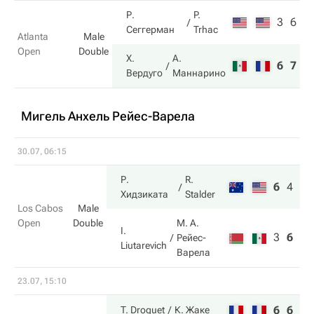
Р.
P.
3
6
Сеггерман
Trhac
Atlanta
Male
Open
Double
Х.
А.
6
7
Вердуго
Маннарино
Мигель Анхель Рейес-Варела
30.07, 06:15
Р.
R.
6
4
10
Хидзиката
Stalder
Los Cabos
Male
Open
Double
М. А.
I.
3
6
8
Рейес-
Liutarevich
Варела
23.07, 15:10
6
6
T. Droguet
К. Жаке