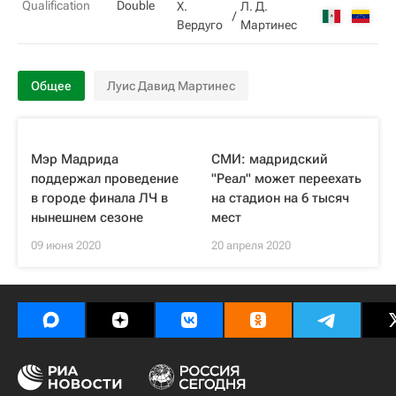
Qualification
Double
Х.
Л. Д.
4
Вердуго
Мартинес
Общее
Луис Давид Мартинес
Мэр Мадрида
СМИ: мадридский
поддержал проведение
"Реал" может переехать
в городе финала ЛЧ в
на стадион на 6 тысяч
нынешнем сезоне
мест
09 июня 2020
20 апреля 2020