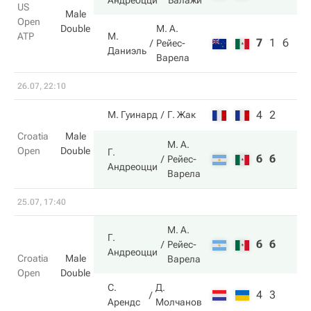
Андреоцци
Балажи
US
Male
Open
Double
М. А.
М.
ATP
7
1
6
Рейес-
Даниэль
Варела
26.07, 22:10
4
2
М. Гуинард
Г. Жак
Croatia
Male
М. А.
Open
Double
Г.
6
6
Рейес-
Андреоцци
Варела
25.07, 17:40
М. А.
Г.
6
6
Рейес-
Андреоцци
Croatia
Male
Варела
Open
Double
С.
Д.
4
3
Арендс
Молчанов