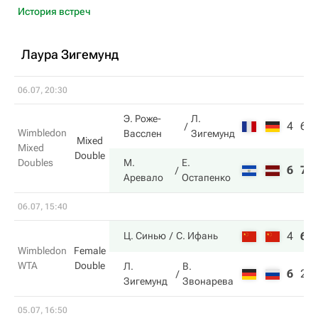
История встреч
Лаура Зигемунд
06.07, 20:30
Э. Роже-
Л.
4
6
Wimbledon
Васслен
Зигемунд
Mixed
Mixed
Double
Doubles
М.
Е.
6
7
Аревало
Остапенко
06.07, 15:40
4
6
Ц. Синью
С. Ифань
Wimbledon
Female
WTA
Double
Л.
В.
6
2
Зигемунд
Звонарева
05.07, 16:50