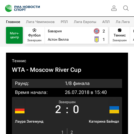
Главное
Лига Чемпионов
РПЛ
Лига Европы
АПЛ
Ла Лига
2
Бавария
Матч-
Футбол
Теннис
центр
1
Астон Вилла
Завершен
Завершен
Теннис
WTA
- Moscow River Cup
Раунд:
1/8 финала
Время начала:
26.07.2018 в 15:40
Завершен
2
:
0
Лаура Зигемунд
Катерина Байндл
1
2