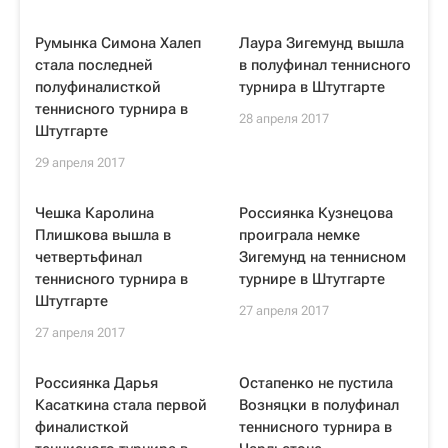
Румынка Симона Халеп
Лаура Зигемунд вышла
стала последней
в полуфинал теннисного
полуфиналисткой
турнира в Штутгарте
теннисного турнира в
28 апреля 2017
Штутгарте
29 апреля 2017
Чешка Каролина
Россиянка Кузнецова
Плишкова вышла в
проиграла немке
четвертьфинал
Зигемунд на теннисном
теннисного турнира в
турнире в Штутгарте
Штутгарте
27 апреля 2017
27 апреля 2017
Россиянка Дарья
Остапенко не пустила
Касаткина стала первой
Возняцки в полуфинал
финалисткой
теннисного турнира в