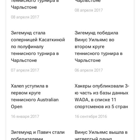
теннисного турнира в
Чарльстоне
Чарльстоне
08 апреля 2017
08 апреля 2017
Зигемунд стала
Зигемунд победила
соперницей Касаткиной
Винус Уильямс во
по полуфиналу
втором круге
теннисного турнира в
теннисного турнира в
Чарльстоне
Чарльстоне
07 апреля 2017
06 апреля 2017
Халеп уступила в
Хакеры опубликовали 3-
первом круге
ю часть из базы данных
теннисного Australian
WADA, в списке 11
Open
спортсменов из 5 стран
16 января 2017
16 сентября 2016
Зигемунд и Павич стали
Винус Уильямс вышла в
победителями
четвертый раунд