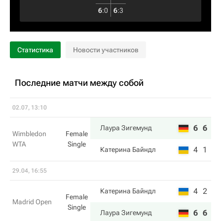
6
:
0
6
:
3
Статистика
Новости участников
Последние матчи между собой
02.07, 13:10
6
6
Лаура Зигемунд
Wimbledon
Female
WTA
Single
4
1
Катерина Байндл
29.04, 16:55
4
2
Катерина Байндл
Female
Madrid Open
Single
6
6
Лаура Зигемунд