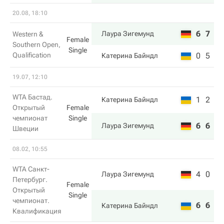
20.08, 18:10
6
7
Лаура Зигемунд
Western &
Female
Southern Open,
Single
Qualification
0
5
Катерина Байндл
19.07, 12:10
WTA Бастад.
1
2
Катерина Байндл
Открытый
Female
чемпионат
Single
6
6
Лаура Зигемунд
Швеции
08.02, 10:55
WTA Санкт-
4
0
Лаура Зигемунд
Петербург.
Female
Открытый
Single
чемпионат.
6
6
Катерина Байндл
Квалификация