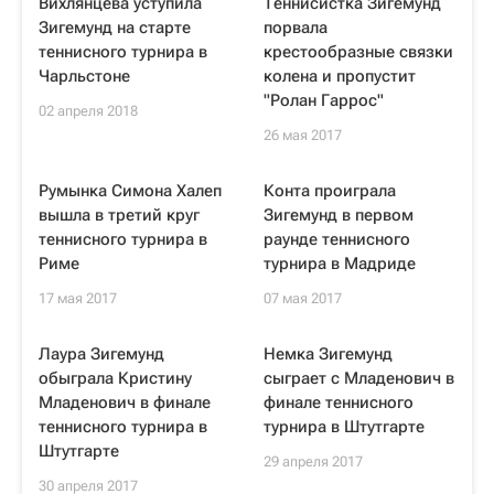
Вихлянцева уступила
Теннисистка Зигемунд
Зигемунд на старте
порвала
теннисного турнира в
крестообразные связки
Чарльстоне
колена и пропустит
"Ролан Гаррос"
02 апреля 2018
26 мая 2017
Румынка Симона Халеп
Конта проиграла
вышла в третий круг
Зигемунд в первом
теннисного турнира в
раунде теннисного
Риме
турнира в Мадриде
17 мая 2017
07 мая 2017
Лаура Зигемунд
Немка Зигемунд
обыграла Кристину
сыграет с Младенович в
Младенович в финале
финале теннисного
теннисного турнира в
турнира в Штутгарте
Штутгарте
29 апреля 2017
30 апреля 2017