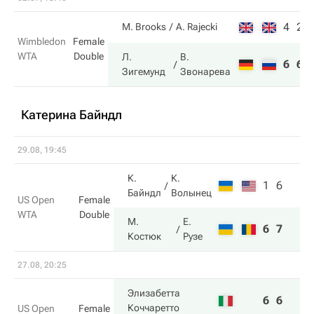
4
2
M. Brooks
A. Rajecki
Wimbledon
Female
WTA
Double
Л.
В.
6
6
Зигемунд
Звонарева
Катерина Байндл
29.08, 19:45
К.
К.
1
6
Байндл
Волынец
US Open
Female
WTA
Double
М.
Е.
6
7
Костюк
Рузе
27.08, 20:25
Элизабетта
6
6
Коччаретто
US Open
Female