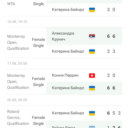
WTA
Single
3
0
Катерина Байндл
18.08, 19:10
Александра
6
6
Monterrey
Крунич
Female
Open,
Single
Qualification
3
3
Катерина Байндл
17.08, 20:50
3
0
Конни Перрин
Monterrey
Female
Open,
Single
Qualification
6
6
Катерина Байндл
20.05, 20:25
Roland
6
5
3
Катерина Байндл
Garros,
Female
Qualification
Single
1
7
6
Solana Sierra