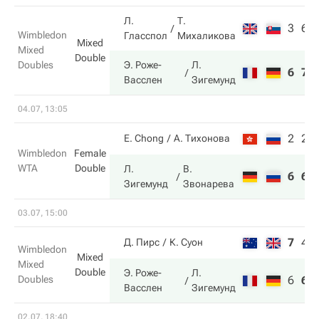
Л.
Т.
3
6
Wimbledon
Гласспол
Михаликова
Mixed
Mixed
Double
Doubles
Э. Роже-
Л.
6
7
Васслен
Зигемунд
04.07, 13:05
2
2
E. Chong
А. Тихонова
Wimbledon
Female
WTA
Double
Л.
В.
6
6
Зигемунд
Звонарева
03.07, 15:00
7
4
Д. Пирс
К. Суон
Wimbledon
Mixed
Mixed
Double
Э. Роже-
Л.
Doubles
6
6
Васслен
Зигемунд
02.07, 18:40