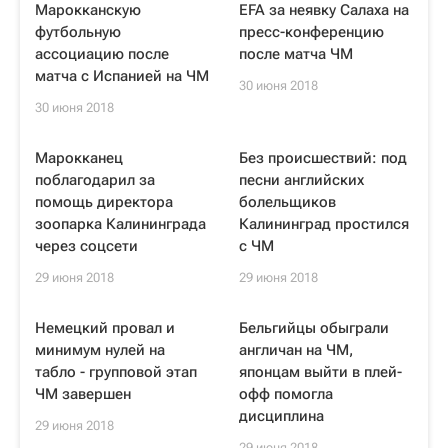
Марокканскую
EFA за неявку Салаха на
футбольную
пресс-конференцию
ассоциацию после
после матча ЧМ
матча с Испанией на ЧМ
30 июня 2018
30 июня 2018
Марокканец
Без происшествий: под
поблагодарил за
песни английских
помощь директора
болельщиков
зоопарка Калининграда
Калининград простился
через соцсети
с ЧМ
29 июня 2018
29 июня 2018
Немецкий провал и
Бельгийцы обыграли
минимум нулей на
англичан на ЧМ,
табло - групповой этап
японцам выйти в плей-
ЧМ завершен
офф помогла
дисциплина
29 июня 2018
29 июня 2018