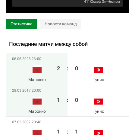
41‎’‎
Юссеф Эн-Несири
Статистика
Новости команд
Последние матчи между собой
06.06.2025 23:00
2
:
0
Марокко
Тунис
28.03.2017 20:00
1
:
0
Марокко
Тунис
07.02.2007 20:40
1
:
1