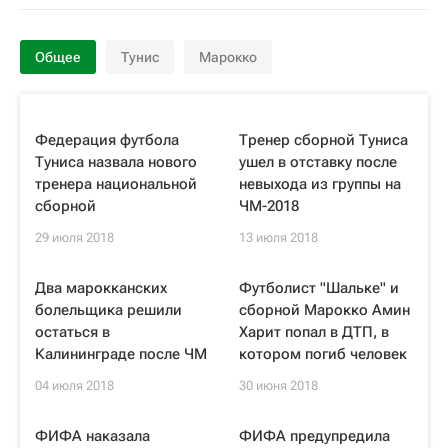
Общее
Тунис
Марокко
Федерация футбола
Тренер сборной Туниса
Туниса назвала нового
ушел в отставку после
тренера национальной
невыхода из группы на
сборной
ЧМ-2018
29 июля 2018
13 июля 2018
Два марокканских
Футболист "Шальке" и
болельщика решили
сборной Марокко Амин
остаться в
Харит попал в ДТП, в
Калининграде после ЧМ
котором погиб человек
04 июля 2018
30 июня 2018
ФИФА наказала
ФИФА предупредила