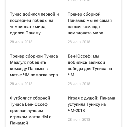
Тунис добился первой и
Тренер сборной
последней победы на
Панамы: мы не самая
чемпионате мира,
плохая команда
одолев Панаму
чемпионата мира
28 июня 2018
28 июня 2018
Тренер сборной Туниса
Бен-Юссеф: мы
Маалул: победить
добились великой
команду Панамы в
победы для Туниса на
матче ЧМ помогла вера
ЧМ
28 июня 2018
28 июня 2018
Футболист сборной
Играя с душой: Панама
Туниса Бен-Юссеф
уступила Тунису на
признан лучшим
ЧМ-2018
игроком матча ЧМ с
28 июня 2018
Панамой