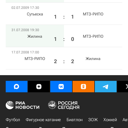
02.07.2009 17:30
Сутьеска
МТЗ-РИПО
1
:
1
31.07.2008 19:30
Жилина
МТЗ-РИПО
1
:
0
17.07.2008 17:00
МТЗ-РИПО
Жилина
2
:
2
Футбол
Фигурное катание
Биатлон
ЗОЖ
Хоккей
Ав