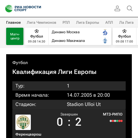
Главное
Лига Чемпионов
РПЛ
Лига Европы
АПЛ
Ла Лига
Динамо Москва
Матч-
Футбол
Футбол
центр
Динамо Махачкала
09.08 14:30
09.08 17:00
Футбол
Квалификация Лиги Европы
Тур:
1
Время начала:
14.07.2005 в 20:00
Стадион:
Stadion Ulloi Ut
Завершен
МТЗ-РИПО
0
:
2
Ференцварош