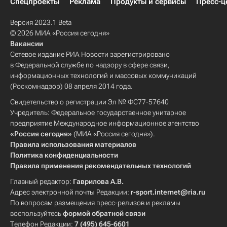
Спецпроекты
Реклама
Продукты и сервисы
Пресс-ц
Версия 2023.1 Beta
© 2026 МИА «Россия сегодня»
Вакансии
Сетевое издание РИА Новости зарегистрировано
в Федеральной службе по надзору в сфере связи,
информационных технологий и массовых коммуникаций
(Роскомнадзор) 08 апреля 2014 года.
Свидетельство о регистрации Эл № ФС77-57640
Учредитель: Федеральное государственное унитарное
предприятие Международное информационное агентство
«Россия сегодня»
(МИА «Россия сегодня»).
Правила использования материалов
Политика конфиденциальности
Правила применения рекомендательных технологий
Главный редактор:
Гаврилова А.В.
Адрес электронной почты Редакции:
r-sport.internet@ria.ru
По вопросам размещения пресс-релизов и рекламы
воспользуйтесь
формой обратной связи
Телефон Редакции:
7 (495) 645-6601