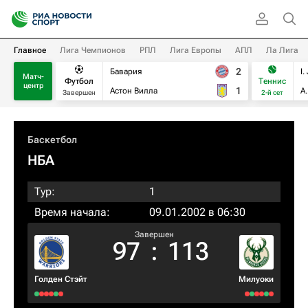
Главное
Лига Чемпионов
РПЛ
Лига Европы
АПЛ
Ла Лига
2
Бавария
I.
Матч-
Футбол
Теннис
центр
1
Астон Вилла
А
Завершен
2-й сет
Баскетбол
НБА
Тур:
1
Время начала:
09.01.2002 в 06:30
Завершен
97
:
113
Голден Стэйт
Милуоки