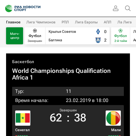
Главное
Лига Чемпионов
РПЛ
Лига Европы
АПЛ
Ла Лига
0
Крылья Советов
Л
Матч-
Футбол
Футбол
центр
2
Балтика
А
Завершен
2-й тайм
Баскетбол
World Championships Qualification
Africa 1
Тур:
11
Время начала:
23.02.2019 в 18:00
Завершен
62
:
38
Сенегал
Мали