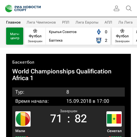
Главное
Лига Чемпионов
РПЛ
Лига Европы
АПЛ
Ла Лига
0
Крылья Советов
Матч-
Футбол
Футбол
центр
2
Балтика
Завершен
Завершен
Баскетбол
World Championships Qualification
Africa 1
Тур:
8
Время начала:
15.09.2018 в 17:00
Завершен
71
:
82
Мали
Сенегал