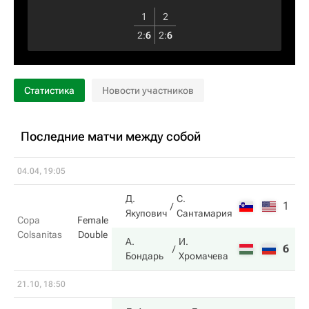
1
2
2
:
6
2
:
6
Статистика
Новости участников
Последние матчи между собой
04.04, 19:05
Д.
С.
1
3
Якупович
Сантамария
Copa
Female
Colsanitas
Double
А.
И.
6
6
Бондарь
Хромачева
21.10, 18:50