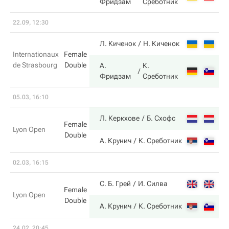
Фридзам
Среботник
22.09, 12:30
6
Л. Киченок
Н. Киченок
Internationaux
Female
de Strasbourg
Double
А.
К.
7
Фридзам
Среботник
05.03, 16:10
6
Л. Керкхове
Б. Схофс
Female
Lyon Open
Double
2
А. Крунич
К. Среботник
02.03, 16:15
2
С. Б. Грей
И. Силва
Female
Lyon Open
Double
6
А. Крунич
К. Среботник
24.02, 20:45