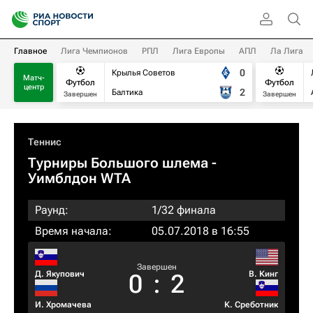
Главное
Лига Чемпионов
РПЛ
Лига Европы
АПЛ
Ла Лига
0
Крылья Советов
Матч-
Футбол
Футбол
центр
2
Балтика
Завершен
Завершен
Теннис
Турниры Большого шлема
-
Уимблдон WTA
Раунд:
1/32 финала
Время начала:
05.07.2018 в 16:55
Завершен
Д. Якупович
В. Кинг
0
:
2
И. Хромачева
К. Среботник