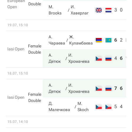
European
Double
Open
M.
И.
3
0
Brooks
Хаверлаг
19.07, 15:10
А.
Ж.
6
2
5
Чараева
Куламбаева
Female
Iasi Open
Double
А.
И.
4
6
10
Детюк
Хромачева
18.07, 15:10
А.
И.
7
6
Детюк
Хромачева
Female
Iasi Open
Double
Д.
M.
5
4
Малечкова
Skoch
15.07, 14:10