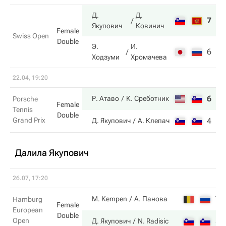
Д.
Д.
7
6
Якупович
Ковинич
Female
Swiss Open
Double
Э.
И.
6
3
Ходзуми
Хромачева
22.04, 19:20
6
6
Р. Атаво
К. Среботник
Porsche
Female
Tennis
Double
Grand Prix
4
4
Д. Якупович
А. Клепач
Далила Якупович
26.07, 17:20
7
M. Kempen
А. Панова
Hamburg
Female
European
Double
Open
5
Д. Якупович
N. Radisic