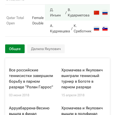
Д.
В.
3
Инъин
Кудерметова
Qatar Total
Female
Open
Double
А.
К.
6
Кудрявцева
Среботник
Общее
Далила Якупович
Все российские
Хромачева и Якупович
теннисистки завершили
выиграли теннисный
борьбу в парном
турнир в Боготе в
разряде "Ролан Гаррос"
парном разряде
03 июня 2018
15 апреля 2018
Арруабаррена-Весино
Хромачева и Якупович
вышла в финал
вышли в полуфинал