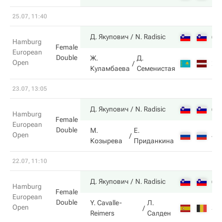
25.07, 11:40
6
Д. Якупович
N. Radisic
Hamburg
Female
European
Double
Ж.
Д.
Open
2
Куламбаева
Семенистая
23.07, 13:05
6
Д. Якупович
N. Radisic
Hamburg
Female
European
Double
М.
Е.
Open
4
Козырева
Приданкина
22.07, 11:10
6
Д. Якупович
N. Radisic
Hamburg
Female
European
Double
Y. Cavalle-
Л.
Open
3
Reimers
Салден