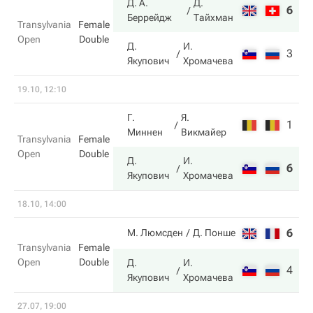
Д. А.
Д.
6
5
Беррейдж
Тайхман
Transylvania
Female
Open
Double
Д.
И.
3
7
Якупович
Хромачева
19.10, 12:10
Г.
Я.
1
2
Миннен
Викмайер
Transylvania
Female
Open
Double
Д.
И.
6
6
Якупович
Хромачева
18.10, 14:00
6
6
М. Люмсден
Д. Понше
Transylvania
Female
Open
Double
Д.
И.
4
7
Якупович
Хромачева
27.07, 19:00