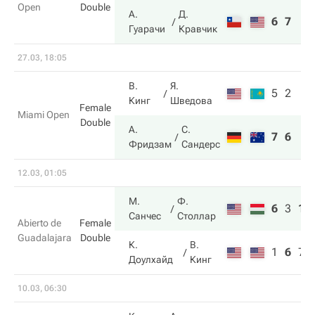
Open
Double
А.
Д.
6
7
Гуарачи
Кравчик
27.03, 18:05
В.
Я.
5
2
Кинг
Шведова
Female
Miami Open
Double
А.
С.
7
6
Фридзам
Сандерс
12.03, 01:05
М.
Ф.
6
3
10
Санчес
Столлар
Abierto de
Female
Guadalajara
Double
К.
В.
1
6
7
Доулхайд
Кинг
10.03, 06:30