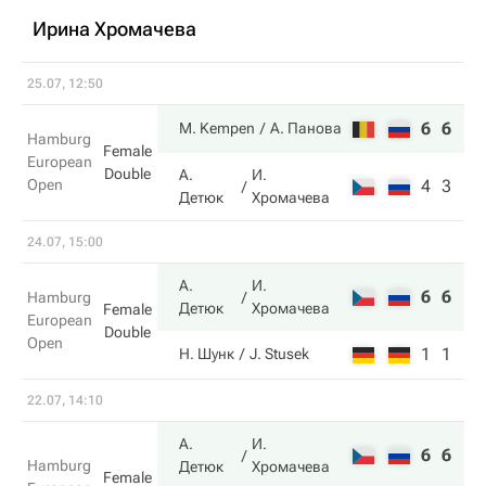
Ирина Хромачева
25.07, 12:50
6
6
M. Kempen
А. Панова
Hamburg
Female
European
Double
А.
И.
Open
4
3
Детюк
Хромачева
24.07, 15:00
А.
И.
6
6
Hamburg
Детюк
Хромачева
Female
European
Double
Open
1
1
Н. Шунк
J. Stusek
22.07, 14:10
А.
И.
6
6
Hamburg
Детюк
Хромачева
Female