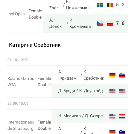
L.
К.
5
2
Zaar
Циммерман
Female
Iasi Open
Double
А.
И.
7
6
Детюк
Хромачева
Катарина Среботник
01.10, 12:20
А.
К.
7
Фридзам
Среботник
Roland Garros
Female
WTA
Double
5
Д. Брэди
К. Доулхайд
23.09, 15:05
6
Н. Меликар
Д. Схюрс
Internationaux
Female
de Strasbourg
Double
А.
К.
2