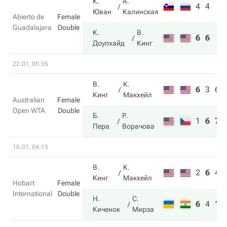
К.
А.
4
4
Юван
Калинская
Abierto de
Female
Guadalajara
Double
К.
В.
6
6
Доулхайд
Кинг
22.01, 05:55
В.
К.
6
3
6
Кинг
Макхейл
Australian
Female
Open WTA
Double
Б.
Р.
1
6
7
Пера
Ворачова
16.01, 04:15
В.
К.
2
6
4
Кинг
Макхейл
Hobart
Female
International
Double
Н.
С.
6
4
10
Киченок
Мирза