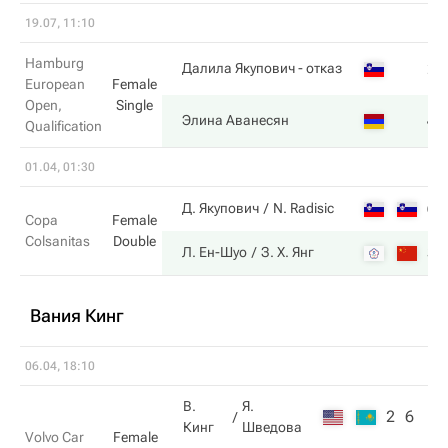
19.07, 11:10
Hamburg
2
Далила Якупович
- отказ
European
Female
Open,
Single
4
Элина Аванесян
Qualification
01.04, 01:30
6
Д. Якупович
N. Radisic
Copa
Female
Colsanitas
Double
3
Л. Ен-Шуо
З. Х. Янг
Вания Кинг
06.04, 18:10
В.
Я.
2
6
Кинг
Шведова
Volvo Car
Female