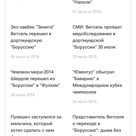
"Наполи"
07 августа 2018
Экс-хавбек "Зенита"
СМИ: Витсель пройдет
Витсель перешел в
медобследование в
дортмундскую
дортмундской
"Боруссию"
"Боруссии" 30 июля
06 августа 2018
29 июля 2018
Чемпион мира-2014
"Ювентус" обыграл
Шюррле перешел из
"Баварию" в
"Боруссии" в "Фулхэм"
Международном кубке
чемпионов
26 июля 2018
26 июля 2018
Пулишич заступился за
Представитель Витселя
мальчика, который
о переходе в
хотел сделать с ним
"Боруссию": дыма без