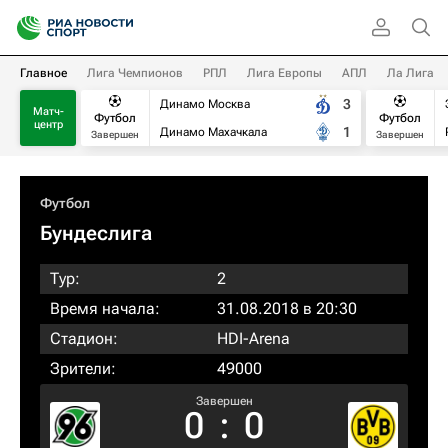
Главное
Лига Чемпионов
РПЛ
Лига Европы
АПЛ
Ла Лига
3
Динамо Москва
Матч-
Футбол
Футбол
центр
1
Динамо Махачкала
Завершен
Завершен
Футбол
Бундеслига
Тур:
2
Время начала:
31.08.2018 в 20:30
Стадион:
HDI-Arena
Зрители:
49000
Завершен
0
:
0