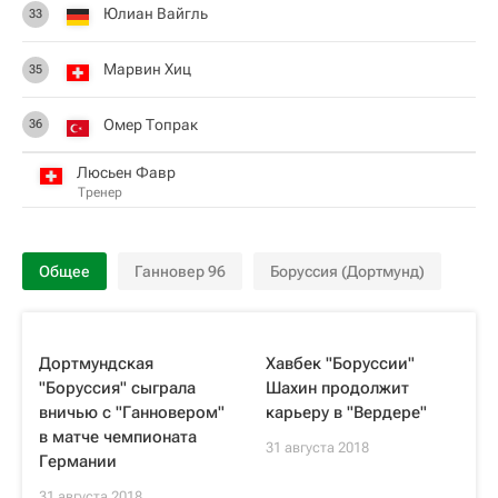
Юлиан Вайгль
33
Марвин Хиц
35
Омер Топрак
36
Люсьен Фавр
Тренер
Общее
Ганновер 96
Боруссия (Дортмунд)
Дортмундская
Хавбек "Боруссии"
"Боруссия" сыграла
Шахин продолжит
вничью с "Ганновером"
карьеру в "Вердере"
в матче чемпионата
31 августа 2018
Германии
31 августа 2018