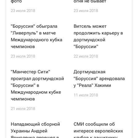
фото
огня не бывает
23 июля 2018
23 июля 2018
"Боруссия" обыграла
Витсель может
"Ливерпуль" в матче
продолжить карьеру в
Международного кубка
дортмундской
чемпионов
"Боруссии"
23 июля 2018
22 июля 2018
"Манчестер Сити"
Дортмундская
проиграл дортмундской
"Боруссия" арендовала
"Боруссии" в
у "Реала" Хакими
Международном кубке
11 июля 2018
чемпионов
21 июля 2018
Нападающий сборной
СМИ сообщили об
Украины Андрей
интересе европейских
Ярмоленко перешел в
клубов к защитнику