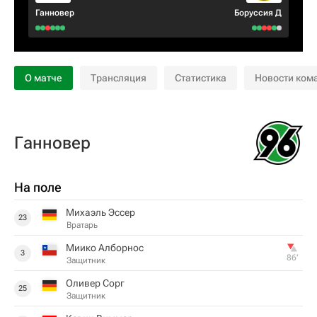
Ганновер
Боруссия Д
О матче
Трансляция
Статистика
Новости ком
Ганновер
На поле
Михаэль Эссер
23
Вратарь
Миико Алборнос
3
86‎’‎
Защитник
Оливер Сорг
25
Защитник