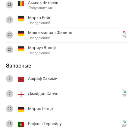
Аксель Витсель
28
Полузащитник
Марко Ройс
11
Нападающий
Максимилиан Филипп
20
79‎’‎
Нападающий
Мариус Вольф
27
Нападающий
Запасные
Ашраф Хакими
5
Джейдон Санчо
7
79‎’‎
Марио Гетце
10
Рафаэл Геррейру
13
86‎’‎