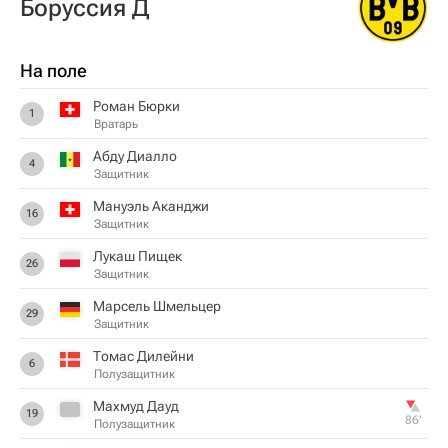
Боруссия Д
На поле
Роман Бюрки
1
Вратарь
Абду Диалло
4
Защитник
Мануэль Аканджи
16
Защитник
Лукаш Пищек
26
Защитник
Марсель Шмельцер
29
Защитник
Томас Дилейни
6
Полузащитник
Махмуд Дауд
19
86‎’‎
Полузащитник