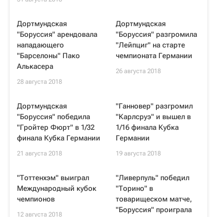
Дортмундская
Дортмундская
"Боруссия" арендовала
"Боруссия" разгромила
нападающего
"Лейпциг" на старте
"Барселоны" Пако
чемпионата Германии
Алькасера
26 августа 2018
28 августа 2018
Дортмундская
"Ганновер" разгромил
"Боруссия" победила
"Карлсруэ" и вышел в
"Гройтер Фюрт" в 1/32
1/16 финала Кубка
финала Кубка Германии
Германии
21 августа 2018
19 августа 2018
"Тоттенхэм" выиграл
"Ливерпуль" победил
Международный кубок
"Торино" в
чемпионов
товарищеском матче,
"Боруссия" проиграла
12 августа 2018