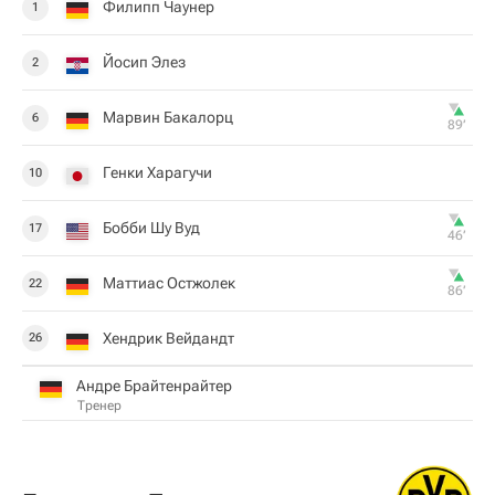
Филипп Чаунер
1
Йосип Элез
2
Марвин Бакалорц
6
89‎’‎
Генки Харагучи
10
Бобби Шу Вуд
17
46‎’‎
Маттиас Остжолек
22
86‎’‎
Хендрик Вейдандт
26
Андре Брайтенрайтер
Тренер