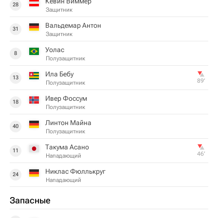
Кевин Виммер
28
Защитник
Вальдемар Антон
31
Защитник
Уолас
8
Полузащитник
Ила Бебу
13
89‎’‎
Полузащитник
Ивер Фоссум
18
Полузащитник
Линтон Майна
40
Полузащитник
Такума Асано
11
46‎’‎
Нападающий
Никлас Фюллькруг
24
Нападающий
Запасные