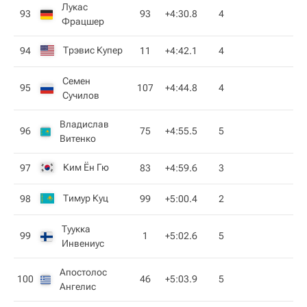
Лукас
93
93
+4:30.8
4
Фрацшер
Трэвис Купер
94
11
+4:42.1
4
Семен
95
107
+4:44.8
4
Сучилов
Владислав
96
75
+4:55.5
5
Витенко
Ким Ён Гю
97
83
+4:59.6
3
Тимур Куц
98
99
+5:00.4
2
Туукка
99
1
+5:02.6
5
Инвениус
Апостолос
100
46
+5:03.9
5
Ангелис