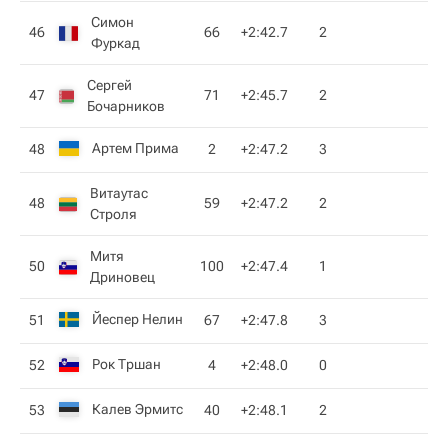
Симон
46
66
+2:42.7
2
Фуркад
Сергей
47
71
+2:45.7
2
Бочарников
Артем Прима
48
2
+2:47.2
3
Витаутас
48
59
+2:47.2
2
Строля
Митя
50
100
+2:47.4
1
Дриновец
Йеспер Нелин
51
67
+2:47.8
3
Рок Тршан
52
4
+2:48.0
0
Калев Эрмитс
53
40
+2:48.1
2