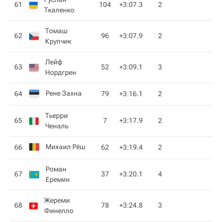
61
104
+3:07.3
2
Ткаленко
Томаш
62
96
+3:07.9
2
Крупчик
Лейф
63
52
+3:09.1
3
Нордгрен
Рене Захна
64
79
+3:16.1
2
Тьерри
65
7
+3:17.9
2
Ченаль
Михаил Рёш
66
62
+3:19.4
2
Роман
67
37
+3:20.1
4
Еремин
Жереми
68
78
+3:24.8
3
Финелло