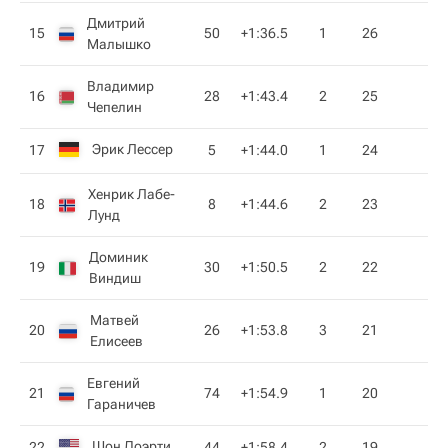
Дмитрий
15
50
+1:36.5
1
26
Малышко
Владимир
16
28
+1:43.4
2
25
Чепелин
Эрик Лессер
17
5
+1:44.0
1
24
Хенрик Лабе-
18
8
+1:44.6
2
23
Лунд
Доминик
19
30
+1:50.5
2
22
Виндиш
Матвей
20
26
+1:53.8
3
21
Елисеев
Евгений
21
74
+1:54.9
1
20
Гараничев
Шон Доэрти
22
44
+1:58.4
2
19