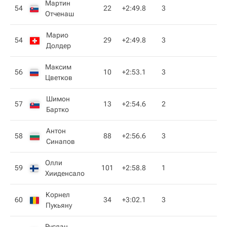
Мартин
54
22
+2:49.8
3
Отченаш
Марио
54
29
+2:49.8
3
Долдер
Максим
56
10
+2:53.1
3
Цветков
Шимон
57
13
+2:54.6
2
Бартко
Антон
58
88
+2:56.6
3
Синапов
Олли
59
101
+2:58.8
1
Хииденсало
Корнел
60
34
+3:02.1
3
Пукьяну
Руслан