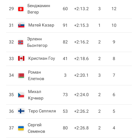
Бенджамин
29
60
+2:13.2
3
12
Вегер
Матей Казар
31
91
+2:15.3
1
10
Эрленн
32
82
+2:16.2
2
9
Бьонтегор
Кристиан Гоу
33
41
+2:18.6
2
8
Роман
34
3
+2:20.1
3
7
Елетнов
Михал
35
73
+2:24.0
2
6
Крчмар
Теро Сеппяля
36
53
+2:26.2
2
5
Сергей
37
80
+2:26.8
2
4
Семенов