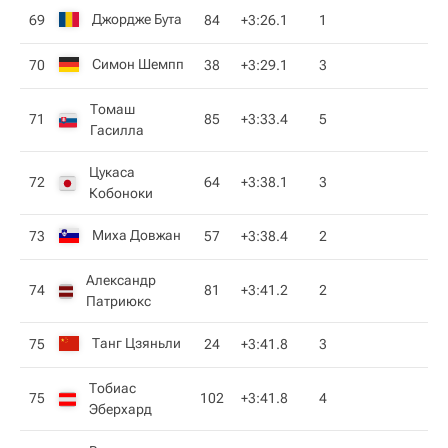
Джордже Бута
69
84
+3:26.1
1
Симон Шемпп
70
38
+3:29.1
3
Томаш
71
85
+3:33.4
5
Гасилла
Цукаса
72
64
+3:38.1
3
Кобоноки
Миха Довжан
73
57
+3:38.4
2
Александр
74
81
+3:41.2
2
Патриюкс
Танг Цзяньли
75
24
+3:41.8
3
Тобиас
75
102
+3:41.8
4
Эберхард