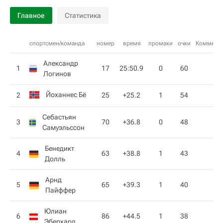
Главное
Статистика
спортсмен/команда
номер
время
промахи
очки
Коммент
Александр
1
17
25:50.9
0
60
Логинов
Йоханнес Бё
2
25
+25.2
1
54
Себастьян
3
70
+36.8
0
48
Самуэльссон
Бенедикт
4
63
+38.8
1
43
Долль
Арнд
5
65
+39.3
1
40
Пайффер
Юлиан
6
86
+44.5
1
38
Эберхард