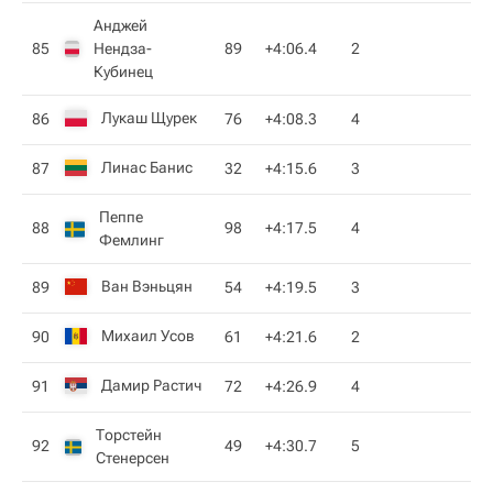
Анджей
85
Нендза-
89
+4:06.4
2
Кубинец
Лукаш Щурек
86
76
+4:08.3
4
Линас Банис
87
32
+4:15.6
3
Пеппе
88
98
+4:17.5
4
Фемлинг
Ван Вэньцян
89
54
+4:19.5
3
Михаил Усов
90
61
+4:21.6
2
Дамир Растич
91
72
+4:26.9
4
Торстейн
92
49
+4:30.7
5
Стенерсен