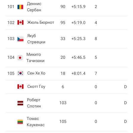
Деннис
101
90
+5:15.9
2
Сербан
Жюль Бюрнот
102
95
+5:19.0
4
Якуб
103
33
+5:25.3
8
Стрвецки
Микито
104
20
+5:46.5
5
Тачизаки
Сен Хе Хо
105
18
+8:01.4
7
Скотт Гоу
6
0
DNS
Роберт
103
0
DNS
Слотин
Томас
105
0
DNS
Каукенас