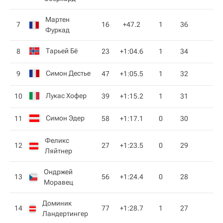
Мартен
7
16
+47.2
1
36
Фуркад
Тарьей Бё
8
23
+1:04.6
1
34
Симон Дестье
9
47
+1:05.5
1
32
Лукас Хофер
10
39
+1:15.2
1
31
Симон Эдер
11
58
+1:17.1
0
30
Феликс
12
27
+1:23.5
0
29
Ляйтнер
Ондржей
13
56
+1:24.4
0
28
Моравец
Доминик
14
77
+1:28.7
1
27
Ландертингер