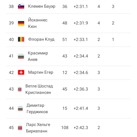
Клемен Бауэр
38
36
+2:31.1
4
3
Йоханнес
39
48
+2:31.9
4
2
Кюн
Флоран Клуд
40
51
+2:33.1
2
1
Красимир
41
43
+2:34.4
2
Анев
Мартин Егер
42
12
+2:34.6
3
Ветле Шостад
43
45
+2:36.3
3
Кристиансен
Димитар
44
15
+2:41.4
3
Герджиков
Ларс Хельге
45
108
+2:42.3
2
Биркеланн