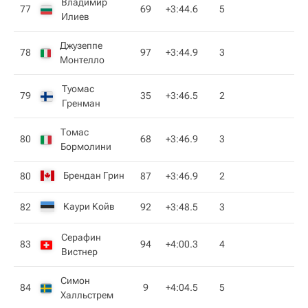
Владимир
77
69
+3:44.6
5
Илиев
Джузеппе
78
97
+3:44.9
3
Монтелло
Туомас
79
35
+3:46.5
2
Гренман
Томас
80
68
+3:46.9
3
Бормолини
Брендан Грин
80
87
+3:46.9
2
Каури Койв
82
92
+3:48.5
3
Серафин
83
94
+4:00.3
4
Вистнер
Симон
84
9
+4:04.5
5
Халльстрем