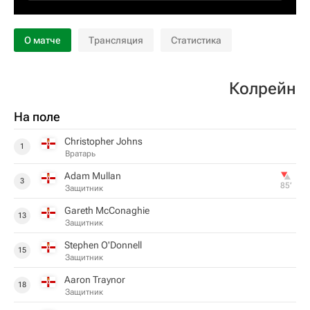
О матче
Трансляция
Статистика
Колрейн
На поле
Christopher Johns
1
Вратарь
Adam Mullan
3
85‎’‎
Защитник
Gareth McConaghie
13
Защитник
Stephen O'Donnell
15
Защитник
Aaron Traynor
18
Защитник