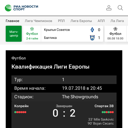
Главное
Лига Чемпионов
РПЛ
Лига Европы
АПЛ
Ла Лига
0
Крылья Советов
Матч-
Футбол
Футбол
центр
1
Балтика
2-й тайм
08.08 18:00
Футбол
Квалификация Лиги Европы
Тур:
1
Время начала:
19.07.2018 в 20:45
Стадион:
The Showgrounds
Колрейн
Завершен
Спартак ЗВ
0
:
2
33‎’‎
Mile Savkovic
90‎’‎
Bojan Cecaric