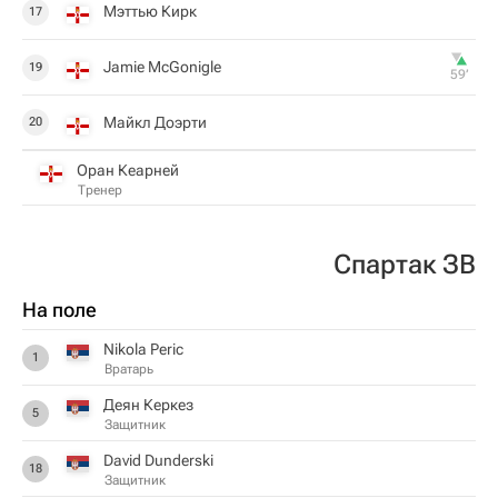
Мэттью Кирк
17
Jamie McGonigle
19
59‎’‎
Майкл Доэрти
20
Оран Кеарней
Тренер
Спартак ЗВ
На поле
Nikola Peric
1
Вратарь
Деян Керкез
5
Защитник
David Dunderski
18
Защитник