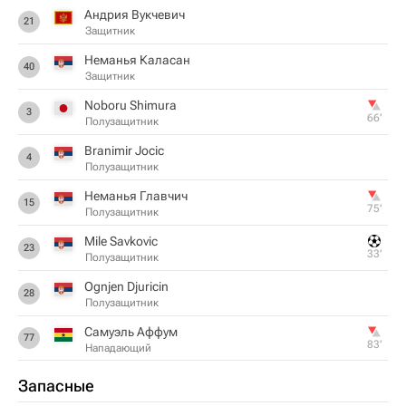
Андрия Вукчевич
21
Защитник
Неманья Каласан
40
Защитник
Noboru Shimura
3
66‎’‎
Полузащитник
Branimir Jocic
4
Полузащитник
Неманья Главчич
15
75‎’‎
Полузащитник
Mile Savkovic
23
33‎’‎
Полузащитник
Ognjen Djuricin
28
Полузащитник
Самуэль Аффум
77
83‎’‎
Нападающий
Запасные