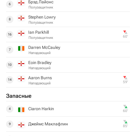
Брэд Лайонс
6
Полузащитник
Stephen Lowry
8
Полузащитник
Ian Parkhill
16
60‎’‎
Полузащитник
Darren McCauley
7
Нападающий
Eoin Bradley
10
Нападающий
Aaron Burns
14
59‎’‎
Нападающий
Запасные
Ciaron Harkin
4
60‎’‎
Джеймс Маклафлин
9
85‎’‎