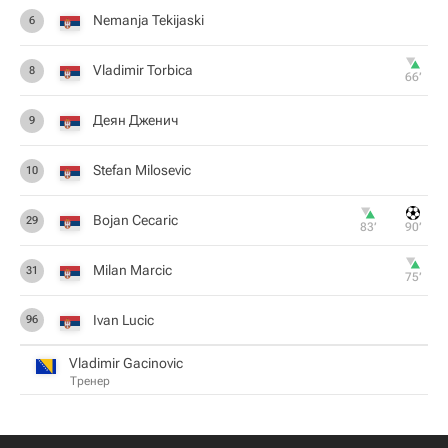
Nemanja Tekijaski
6
Vladimir Torbica
8
66‎’‎
Деян Дженич
9
Stefan Milosevic
10
Bojan Cecaric
29
83‎’‎
90‎’‎
Milan Marcic
31
75‎’‎
Ivan Lucic
96
Vladimir Gacinovic
Тренер