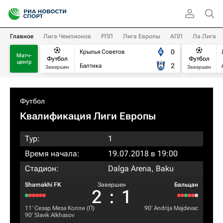
Главное
Лига Чемпионов
РПЛ
Лига Европы
АПЛ
Ла Лига
0
Крылья Советов
Матч-
Футбол
Футбол
центр
2
Балтика
Завершен
Завершен
Футбол
Квалификация Лиги Европы
Тур:
1
Время начала:
19.07.2018 в 19:00
Стадион:
Dalga Arena, Baku
Shamakhi FK
Завершен
Бальцан
2
:
1
11‎’‎
Сезар Меза Колли
(П)
90‎’‎
Andrija Majdevac
90‎’‎
Slavik Alkhasov