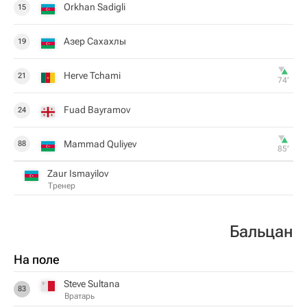
Orkhan Sadigli
15
Азер Сахахлы
19
Herve Tchami
21
74‎’‎
Fuad Bayramov
24
Mammad Quliyev
88
85‎’‎
Zaur Ismayilov
Тренер
Бальцан
На поле
Steve Sultana
83
Вратарь