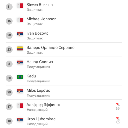
Steven Bezzina
11
Защитник
Michael Johnson
15
Защитник
Ivan Bozovic
20
Защитник
Валеро Орландо Серрано
23
Защитник
Ненад Сливич
8
Полузащитник
Kadu
30
Полузащитник
Milos Lepovic
99
Полузащитник
Альфред Эффионг
17
69‎’‎
Нападающий
Uros Ljubomirac
18
59‎’‎
Нападающий