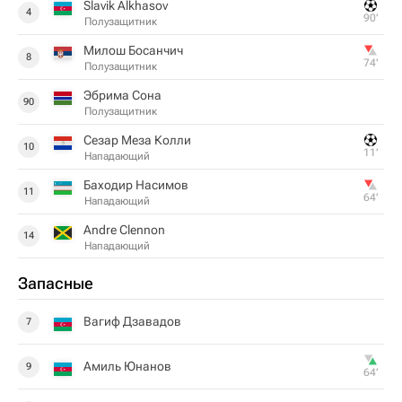
Slavik Alkhasov
4
90‎’‎
Полузащитник
Милош Босанчич
8
74‎’‎
Полузащитник
Эбрима Сона
90
Полузащитник
Сезар Меза Колли
10
11‎’‎
Нападающий
Баходир Насимов
11
64‎’‎
Нападающий
Andre Clennon
14
Нападающий
Запасные
Вагиф Дзавадов
7
Амиль Юнанов
9
64‎’‎