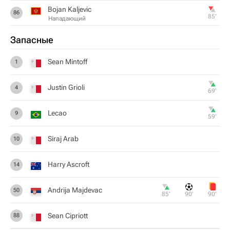
Bojan Kaljevic
86
85‎’‎
Нападающий
Запасные
Sean Mintoff
1
Justin Grioli
4
69‎’‎
Lecao
9
59‎’‎
Siraj Arab
10
Harry Ascroft
14
Andrija Majdevac
50
85‎’‎
90‎’‎
90‎’‎
Sean Cipriott
88