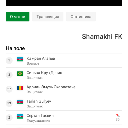
О матче
Трансляция
Статистика
Shamakhi FK
На поле
Камран Агайев
1
Вратарь
Сильва Круз Денис
3
Защитник
Адриан Эмуль Скарлатаче
27
Защитник
Tarlan Guliyev
33
Защитник
Сертан Таскин
2
85‎’‎
Полузащитник