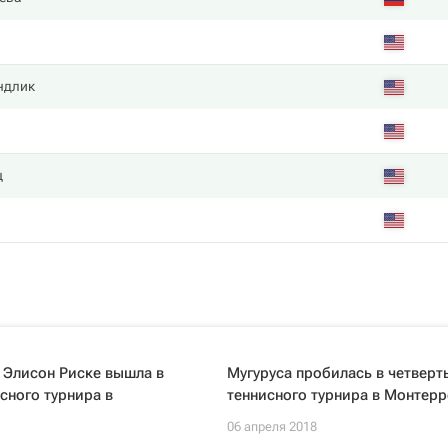
ндлик
ц
 Элисон Риске вышла в
Мугуруса пробилась в четверт
сного турнира в
теннисного турнира в Монтерр
06 апреля 2018