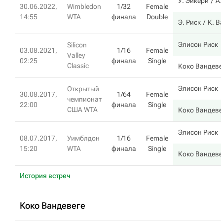
У. Эйкери
А
30.06.2022,
Wimbledon
1/32
Female
14:55
WTA
финала
Double
Э. Риск
К. 
Элисон Риск
Silicon
03.08.2021,
1/16
Female
Valley
02:25
финала
Single
Classic
Коко Вандев
Элисон Риск
Открытый
30.08.2017,
1/64
Female
чемпионат
22:00
финала
Single
США WTA
Коко Вандев
Элисон Риск
08.07.2017,
Уимблдон
1/16
Female
15:20
WTA
финала
Single
Коко Вандев
История встреч
Коко Вандевеге