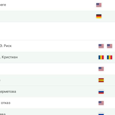
веге
Э. Риск
. Кристиан
а
дерметова
 отказ
ева