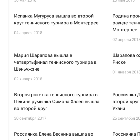
30 мая 2018
25 мая 2018
Испанка Мугуруса вышла во второй
Родина прои
круг теннисного турнира в Монтеррее
раунде тенн
Монтеррее
04 апреля 2018
02 апреля 201
Мария Шарапова вышла в
Шарапова ож
четвертьфинал теннисного турнира в
Риске
Шэньчжэне
01 января 201
02 января 2018
Вторая ракетка теннисного турнира в
Россиянка 
Пекине румынка Симона Халеп вышла
второй круг
во второй круг
Ухани
30 сентября 2017
25 сентября 2
Россиянка Елена Веснина вышла во
Россиянка 