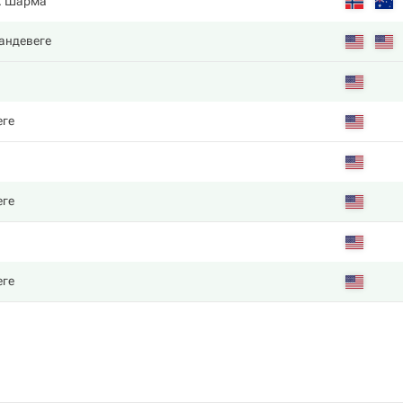
. Шарма
Вандевеге
еге
еге
еге