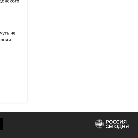
донского
чуть не
мании