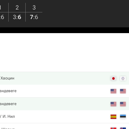
1
2
3
:
6
3
:
6
7
:
6
. Хаоцин
Вандевеге
Вандевеге
И. Нил