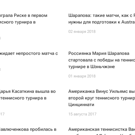
грала Риске в первом
Шарапова: такие матчи, как с 
исного турнира в
нужны для подготовки к Austra
02 января 2018
8
идает непростого матча с
Россиянка Мария Шарапова
стартовала с победы на тенни
турнире в Шэньчжэне
8
01 января 2018
Дарья Касаткина вышла во
Американка Винус Уильямс вы
 теннисного турнира в
второй круг теннисного турнир
Цинциннати
017
15 августа 2017
Павлюченкова пробилась в
Американская теннисистка Ва