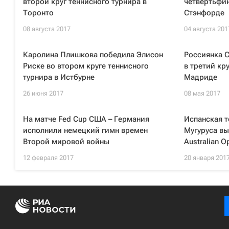
второй круг теннисного турнира в
четвертьфин
Торонто
Стэнфорде
08 августа 2017
04 августа 201
Каролина Плишкова победила Элисон
Россиянка 
Риске во втором круге теннисного
в третий кр
турнира в Истбурне
Мадриде
26 июня 2017
08 мая 2017
На матче Fed Cup США – Германия
Испанская т
исполнили немецкий гимн времен
Мугуруса вы
Второй мировой войны
Australian O
12 февраля 2017
20 января 201