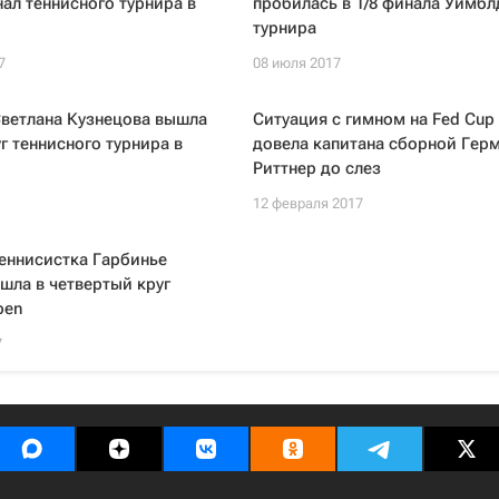
ал теннисного турнира в
пробилась в 1/8 финала Уимбл
турнира
7
08 июля 2017
Светлана Кузнецова вышла
Ситуация с гимном на Fed Cup 
уг теннисного турнира в
довела капитана сборной Гер
Риттнер до слез
12 февраля 2017
еннисистка Гарбинье
шла в четвертый круг
pen
7