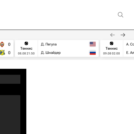
0
Д. Пегула
А. С
Теннис
Теннис
0
Д. Шнайдер
Е. А
08.08 21:50
09.08 02:00