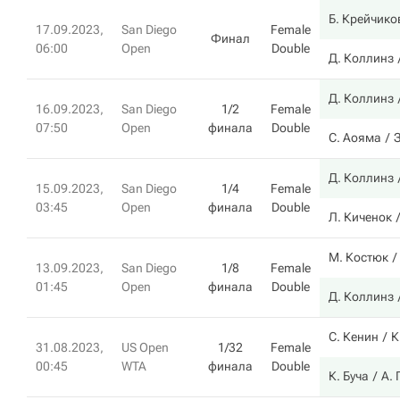
Б. Крейчико
17.09.2023,
San Diego
Female
Финал
06:00
Open
Double
Д. Коллинз
Д. Коллинз
16.09.2023,
San Diego
1/2
Female
07:50
Open
финала
Double
С. Аояма
З
Д. Коллинз
15.09.2023,
San Diego
1/4
Female
03:45
Open
финала
Double
Л. Киченок
М. Костюк
13.09.2023,
San Diego
1/8
Female
01:45
Open
финала
Double
Д. Коллинз
С. Кенин
К
31.08.2023,
US Open
1/32
Female
00:45
WTA
финала
Double
К. Буча
А.