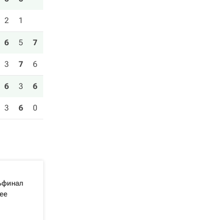
2
1
6
5
7
3
7
6
6
3
6
3
6
0
ьфинал
ее