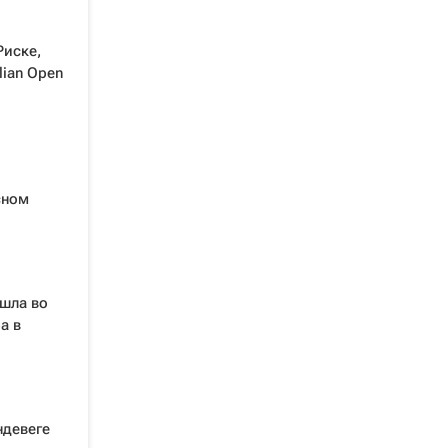
Риске,
lian Open
сном
шла во
а в
ндевеге