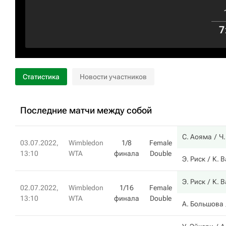
7
Статистика
Новости участников
Последние матчи между собой
С. Аояма
Ч
03.07.2022,
Wimbledon
1/8
Female
13:10
WTA
финала
Double
Э. Риск
К. 
Э. Риск
К. 
02.07.2022,
Wimbledon
1/16
Female
13:10
WTA
финала
Double
А. Большова