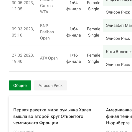
30.05.2023,
1/64
Female
Garros
12:05
финала
Single
WTA
Элисон Риск
Элизабет Ма
BNP
09.03.2023,
1/64
Female
Paribas
05:10
финала
Single
Open
Элисон Риск
Кэти Волыне
27.02.2023,
1/16
Female
ATX Open
19:40
финала
Single
Элисон Риск
Общее
Алисон Риск
Первая ракетка мира румынка Халеп
Американка
вышла во второй круг Открытого
финал тенни
чемпионата Франции
Нюрнберге