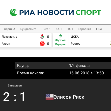
Серия А
Бундеслига
Лига 1
КХЛ
НХЛ
Евролига
НБА
0
Локомотив
ЦСКА
Футбол
0
Акрон
Ростов
Перерыв
Раунд:
1/4 финала
Время начала:
15.06.2018 в 13:50
Завершен
2
:
1
Элисон Риск