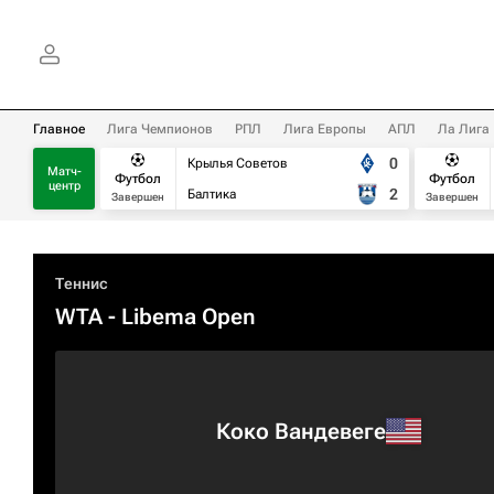
Главное
Лига Чемпионов
РПЛ
Лига Европы
АПЛ
Ла Лига
0
Крылья Советов
Матч-
Футбол
Футбол
центр
2
Балтика
Завершен
Завершен
Теннис
WTA
- Libema Open
Коко Вандевеге