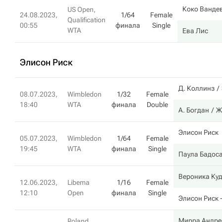
Коко Ванде
US Open,
24.08.2023,
1/64
Female
Qualification
00:55
финала
Single
WTA
Ева Лис
Элисон Риск
Д. Коллинз
08.07.2023,
Wimbledon
1/32
Female
18:40
WTA
финала
Double
А. Богдан
Ж
Элисон Риск
05.07.2023,
Wimbledon
1/64
Female
19:45
WTA
финала
Single
Паула Бадос
Вероника Ку
12.06.2023,
Libema
1/16
Female
12:10
Open
финала
Single
Элисон Риск
-
Мирра Андре
Roland