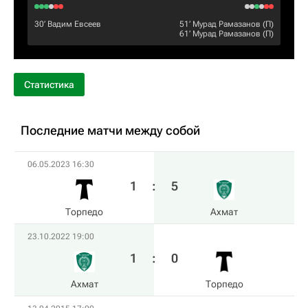
30‎’‎
Вадим Евсеев
51‎’‎
Мурад Рамазанов
(П)
61‎’‎
Мурад Рамазанов
(П)
Статистика
Последние матчи между собой
06.05.2023 16:30
1
:
5
Торпедо
Ахмат
23.10.2022 19:00
1
:
0
Ахмат
Торпедо