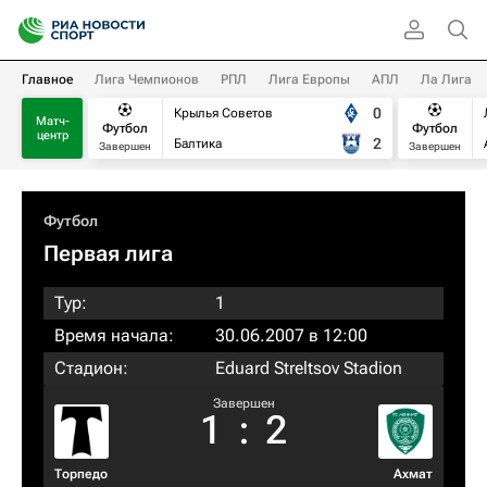
Главное
Лига Чемпионов
РПЛ
Лига Европы
АПЛ
Ла Лига
0
Крылья Советов
Матч-
Футбол
Футбол
центр
2
Балтика
Завершен
Завершен
Футбол
Первая лига
Тур:
1
Время начала:
30.06.2007 в 12:00
Стадион:
Eduard Streltsov Stadion
Завершен
1
:
2
Торпедо
Ахмат