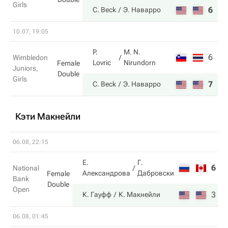
Girls
6
5
C. Beck
Э. Наварро
10.07, 19:05
P.
M. N.
6
3
Wimbledon
Lovric
Nirundorn
Female
Juniors,
Double
Girls
7
6
C. Beck
Э. Наварро
Кэти Макнейли
06.08, 22:15
Е.
Г.
6
3
National
Александрова
Дабровски
Female
Bank
Double
Open
3
6
К. Гауфф
К. Макнейли
06.08, 01:45