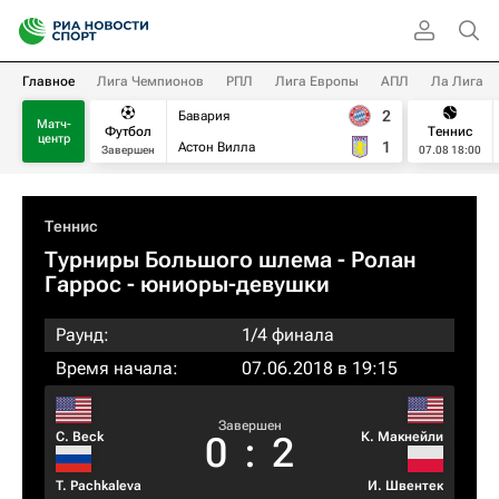
Главное
Лига Чемпионов
РПЛ
Лига Европы
АПЛ
Ла Лига
2
Бавария
Матч-
Футбол
Теннис
центр
1
Астон Вилла
Завершен
07.08 18:00
Теннис
Турниры Большого шлема
- Ролан
Гаррос - юниоры-девушки
Раунд:
1/4 финала
Время начала:
07.06.2018 в 19:15
Завершен
C. Beck
К. Макнейли
0
:
2
T. Pachkaleva
И. Швентек