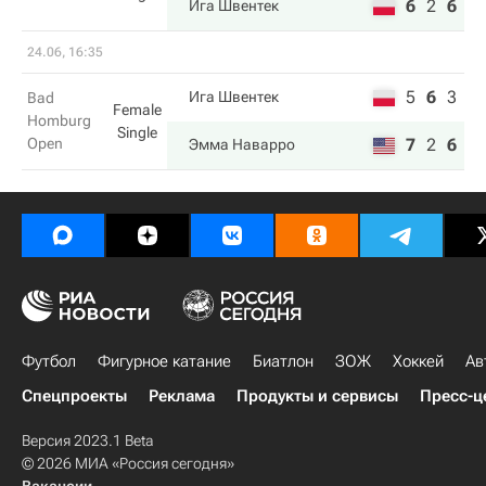
6
2
6
Ига Швентек
24.06, 16:35
5
6
3
Ига Швентек
Bad
Female
Homburg
Single
Open
7
2
6
Эмма Наварро
Футбол
Фигурное катание
Биатлон
ЗОЖ
Хоккей
Ав
Спецпроекты
Реклама
Продукты и сервисы
Пресс-ц
Версия 2023.1 Beta
© 2026 МИА «Россия сегодня»