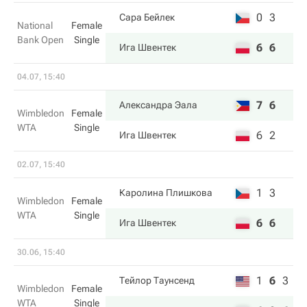
0
3
Сара Бейлек
National
Female
Bank Open
Single
6
6
Ига Швентек
04.07, 15:40
7
6
Александра Эала
Wimbledon
Female
WTA
Single
6
2
Ига Швентек
02.07, 15:40
1
3
Каролина Плишкова
Wimbledon
Female
WTA
Single
6
6
Ига Швентек
30.06, 15:40
1
6
3
Тейлор Таунсенд
Wimbledon
Female
WTA
Single