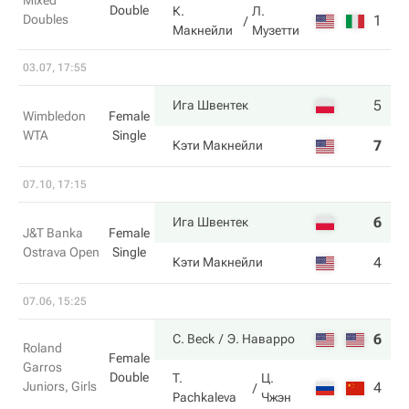
Mixed
Double
К.
Л.
Doubles
1
2
Макнейли
Музетти
03.07, 17:55
5
6
Ига Швентек
Wimbledon
Female
WTA
Single
7
2
Кэти Макнейли
07.10, 17:15
6
6
Ига Швентек
J&T Banka
Female
Ostrava Open
Single
4
4
Кэти Макнейли
07.06, 15:25
6
6
C. Beck
Э. Наварро
Roland
Female
Garros
Double
T.
Ц.
Juniors, Girls
4
4
Pachkaleva
Чжэн