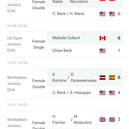
Naklo
Nirundorn
Female
Juniors,
Double
Girls
6
6
C. Beck
H. Black
01.09, 19:35
6
6
Melodie Collard
US Open
Female
Juniors,
Single
Girls
1
1
Chloe Beck
12.07, 15:50
K.
О.
6
6
Wimbledon
Bartone
Селехметьева
Female
Juniors,
Double
Girls
4
3
C. Beck
Э. Наварро
11.07, 18:25
H.
M.
3
7
Wimbledon
Fischer
Mutavdzic
Female
Juniors,
Double