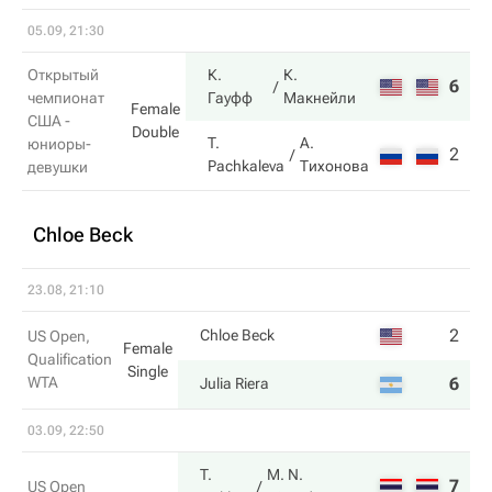
05.09, 21:30
Открытый
К.
К.
6
6
чемпионат
Гауфф
Макнейли
Female
США -
Double
T.
А.
юниоры-
2
4
Pachkaleva
Тихонова
девушки
Chloe Beck
23.08, 21:10
2
1
Chloe Beck
US Open,
Female
Qualification
Single
WTA
6
6
Julia Riera
03.09, 22:50
T.
M. N.
7
0
US Open