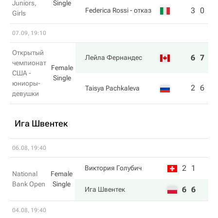
Juniors,
Single
3
0
Federica Rossi
- отказ
Girls
07.09, 19:10
Открытый
6
7
Лейла Фернандес
чемпионат
Female
США -
Single
юниоры-
2
6
Taisya Pachkaleva
девушки
Ига Швентек
06.08, 19:40
2
1
Виктория Голубич
National
Female
Bank Open
Single
6
6
Ига Швентек
04.08, 19:40