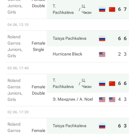
Juniors,
Double
T.
Ц.
6
7
Girls
Pachkaleva
Чжэн
04.06, 12:10
Roland
6
6
Taisya Pachkaleva
Garros
Female
Juniors,
Single
2
3
Hurricane Black
Girls
03.06, 17:40
T.
Ц.
Roland
6
6
Pachkaleva
Чжэн
Garros
Female
Juniors,
Double
4
3
Э. Мандлик
A. Noel
Girls
02.06, 17:20
Roland
6
3
Taisya Pachkaleva
Garros
Female