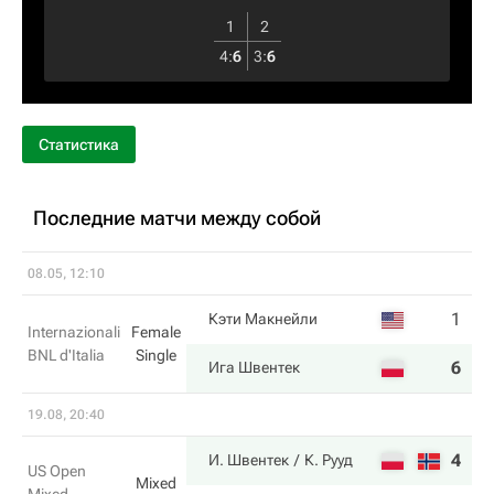
1
2
4
:
6
3
:
6
Статистика
Последние матчи между собой
08.05, 12:10
1
7
Кэти Макнейли
Internazionali
Female
BNL d'Italia
Single
6
6
Ига Швентек
19.08, 20:40
4
4
И. Швентек
К. Рууд
US Open
Mixed