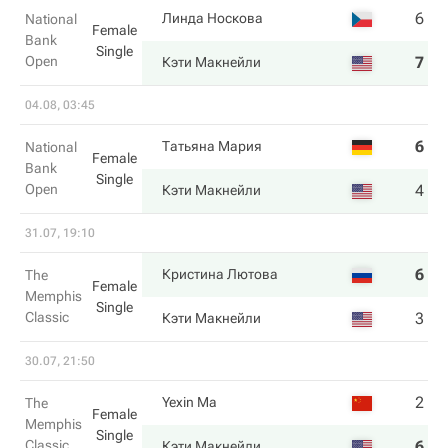
6
1
Линда Носкова
National
Female
Bank
Single
Open
7
6
Кэти Макнейли
04.08, 03:45
6
6
Татьяна Мария
National
Female
Bank
Single
Open
4
7
Кэти Макнейли
31.07, 19:10
6
6
Кристина Лютова
The
Female
Memphis
Single
Classic
3
4
Кэти Макнейли
30.07, 21:50
2
3
Yexin Ma
The
Female
Memphis
Single
Classic
6
6
Кэти Макнейли