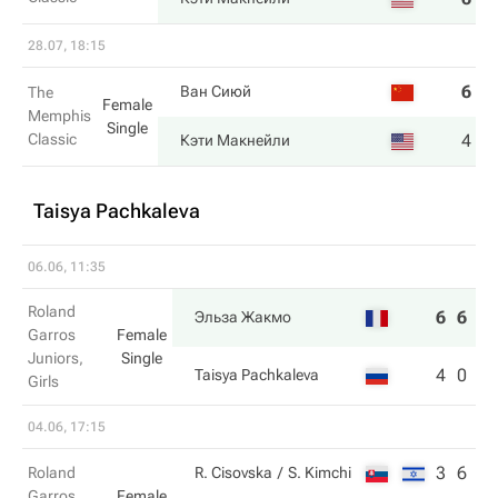
28.07, 18:15
6
3
Ван Сиюй
The
Female
Memphis
Single
Classic
4
6
Кэти Макнейли
Taisya Pachkaleva
06.06, 11:35
Roland
6
6
Эльза Жакмо
Garros
Female
Juniors,
Single
4
0
Taisya Pachkaleva
Girls
04.06, 17:15
3
6
Roland
R. Cisovska
S. Kimchi
Garros
Female