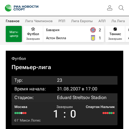
Главное
Лига Чемпионов
РПЛ
Лига Европы
АПЛ
Ла Лига
2
Бавария
Матч-
Футбол
Теннис
центр
1
Астон Вилла
Завершен
Завершен
Футбол
Премьер-лига
Тур:
23
Время начала:
31.08.2007 в 17:00
Стадион:
Eduard Streltsov Stadion
Москва
Завершен
Спартак Нальчик
1
:
0
61‎’‎
Макси Лопес