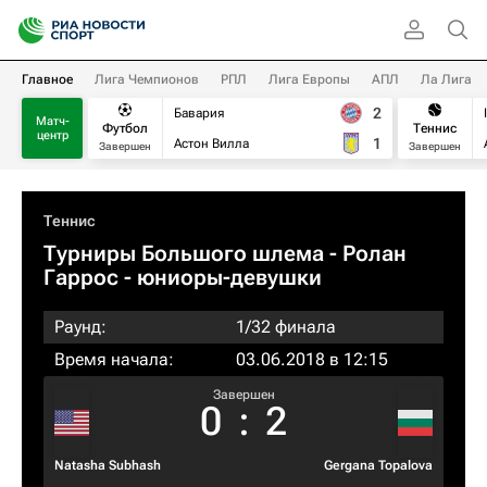
Главное
Лига Чемпионов
РПЛ
Лига Европы
АПЛ
Ла Лига
2
Бавария
Матч-
Футбол
Теннис
центр
1
Астон Вилла
Завершен
Завершен
Теннис
Турниры Большого шлема
- Ролан
Гаррос - юниоры-девушки
Раунд:
1/32 финала
Время начала:
03.06.2018 в 12:15
Завершен
0
:
2
Natasha Subhash
Gergana Topalova