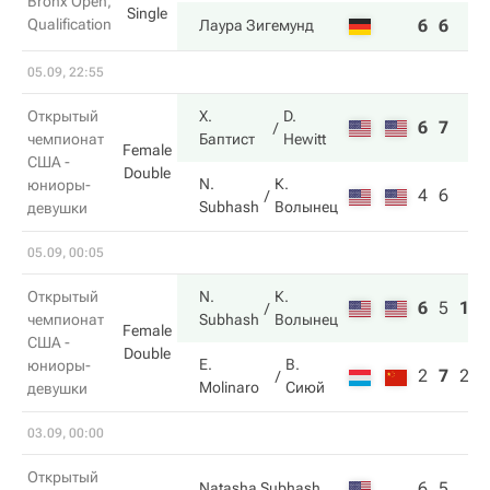
Bronx Open,
Single
Qualification
6
6
Лаура Зигемунд
05.09, 22:55
Открытый
Х.
D.
6
7
чемпионат
Баптист
Hewitt
Female
США -
Double
N.
К.
юниоры-
4
6
Subhash
Волынец
девушки
05.09, 00:05
Открытый
N.
К.
6
5
10
чемпионат
Subhash
Волынец
Female
США -
Double
E.
В.
юниоры-
2
7
2
Molinaro
Сиюй
девушки
03.09, 00:00
Открытый
6
5
Natasha Subhash