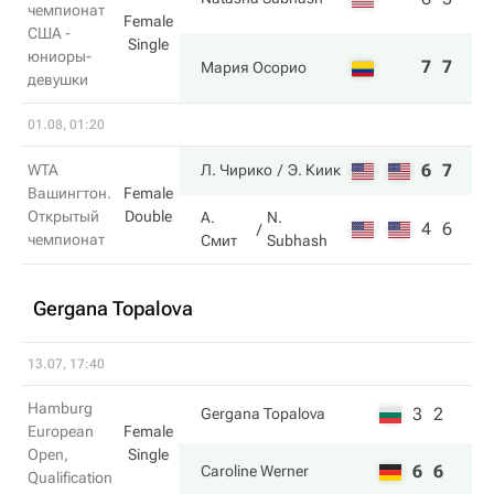
чемпионат
Female
США -
Single
юниоры-
7
7
Мария Осорио
девушки
01.08, 01:20
6
7
WTA
Л. Чирико
Э. Киик
Вашингтон.
Female
Открытый
Double
А.
N.
4
6
чемпионат
Смит
Subhash
Gergana Topalova
13.07, 17:40
Hamburg
3
2
Gergana Topalova
European
Female
Open,
Single
6
6
Caroline Werner
Qualification