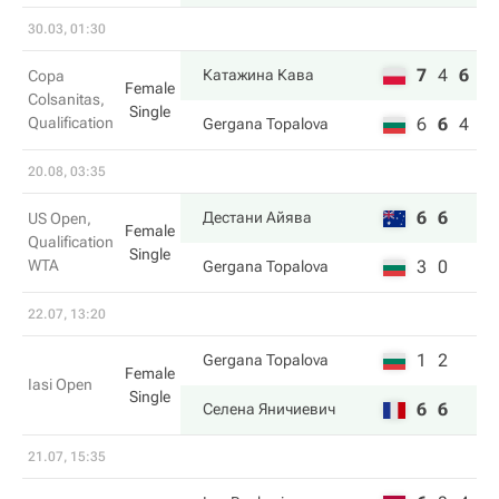
30.03, 01:30
7
4
6
Катажина Кава
Copa
Female
Colsanitas,
Single
Qualification
6
6
4
Gergana Topalova
20.08, 03:35
6
6
Дестани Айява
US Open,
Female
Qualification
Single
WTA
3
0
Gergana Topalova
22.07, 13:20
1
2
Gergana Topalova
Female
Iasi Open
Single
6
6
Селена Яничиевич
21.07, 15:35