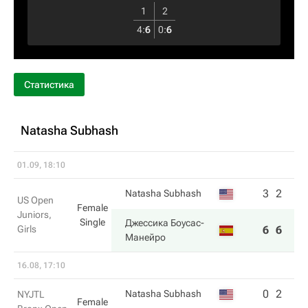
1
2
4
:
6
0
:
6
Статистика
Natasha Subhash
01.09, 18:10
3
2
Natasha Subhash
US Open
Female
Juniors,
Single
Джессика Боусас-
Girls
6
6
Манейро
16.08, 17:10
0
2
Natasha Subhash
NYJTL
Female