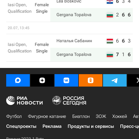
6
3
4
Lea Boskovic
Iasi Open,
Female
Qualification
Single
2
6
6
Gergana Topalova
20.07, 13:45
6
6
3
Наталья Сабанин
Iasi Open,
Female
Qualification
Single
7
1
6
Gergana Topalova
Футбол
Фигурное катание
Биатлон
ЗОЖ
Хоккей
Ав
Спецпроекты
Реклама
Продукты и сервисы
Пресс-ц