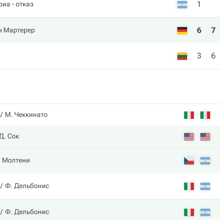
1
риа
- отказ
6
7
 Мартерер
3
6
М. Чеккинато
Д. Сок
. Молтени
Ф. Дельбонис
Ф. Дельбонис