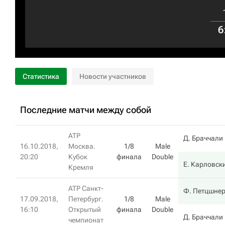
6
Статистика
Новости участников
Последние матчи между собой
ATP
Д. Браччали
16.10.2018,
Москва.
1/8
Male
20:20
Кубок
финала
Double
Е. Карловск
Кремля
ATP Санкт-
Ф. Петцшне
17.09.2018,
Петербург.
1/8
Male
16:10
Открытый
финала
Double
Д. Браччали
чемпионат