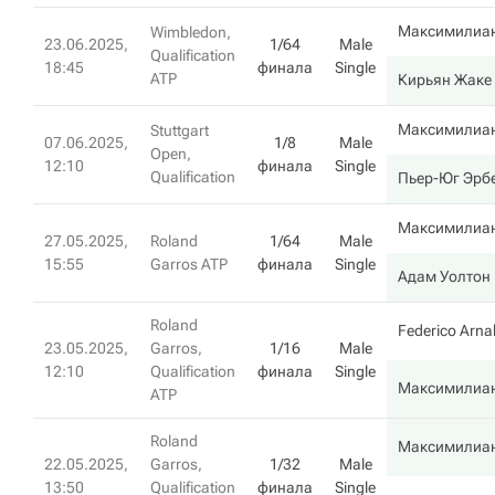
Максимилиан
Wimbledon,
23.06.2025,
1/64
Male
Qualification
18:45
финала
Single
ATP
Кирьян Жаке
Максимилиан
Stuttgart
07.06.2025,
1/8
Male
Open,
12:10
финала
Single
Qualification
Пьер-Юг Эрб
Максимилиан
27.05.2025,
Roland
1/64
Male
15:55
Garros ATP
финала
Single
Адам Уолтон
Roland
Federico Arna
23.05.2025,
Garros,
1/16
Male
12:10
Qualification
финала
Single
Максимилиан
ATP
Roland
Максимилиан
22.05.2025,
Garros,
1/32
Male
13:50
Qualification
финала
Single