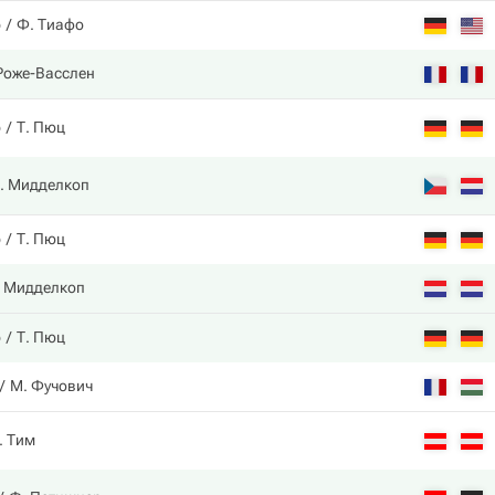
р
Ф. Тиафо
 Роже-Васслен
р
Т. Пюц
. Мидделкоп
р
Т. Пюц
 Мидделкоп
р
Т. Пюц
М. Фучович
. Тим