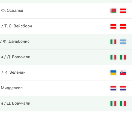
Ф. Освальд
в
Т. С. Вейсборн
Ф. Дельбонис
ни
Д. Браччали
в
И. Зеленай
 Мидделкоп
ни
Д. Браччали