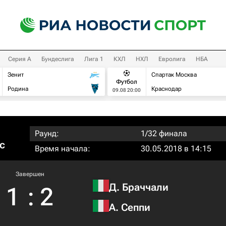
Серия А
Бундеслига
Лига 1
КХЛ
НХЛ
Евролига
НБА
Зенит
Спартак Москва
Футбол
Родина
Краснодар
09.08 20:00
Раунд:
1/32 финала
с
Время начала:
30.05.2018 в 14:15
Завершен
Д. Браччали
1
:
2
А. Сеппи