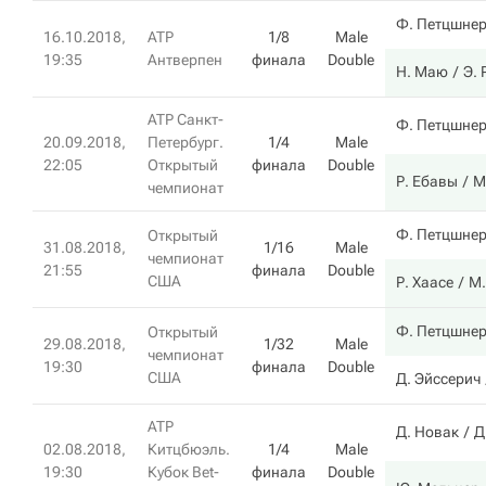
Ф. Петцшне
16.10.2018,
ATP
1/8
Male
19:35
Антверпен
финала
Double
Н. Маю
Э.
ATP Санкт-
Ф. Петцшне
20.09.2018,
Петербург.
1/4
Male
22:05
Открытый
финала
Double
Р. Ебавы
М
чемпионат
Ф. Петцшне
Открытый
31.08.2018,
1/16
Male
чемпионат
21:55
финала
Double
США
Р. Хаасе
М.
Ф. Петцшне
Открытый
29.08.2018,
1/32
Male
чемпионат
19:30
финала
Double
США
Д. Эйссерич
ATP
Д. Новак
Д
02.08.2018,
Китцбюэль.
1/4
Male
19:30
Кубок Bet-
финала
Double