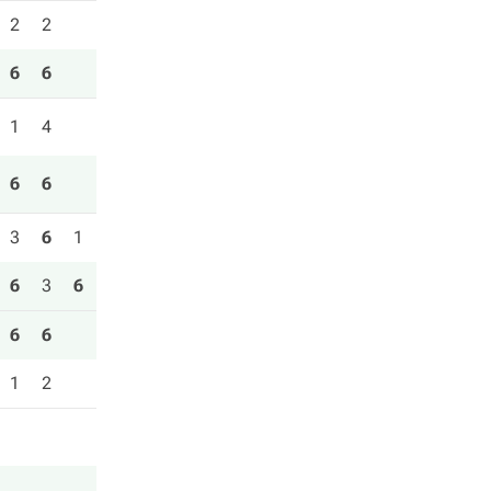
2
2
6
6
1
4
6
6
3
6
1
6
3
6
6
6
1
2