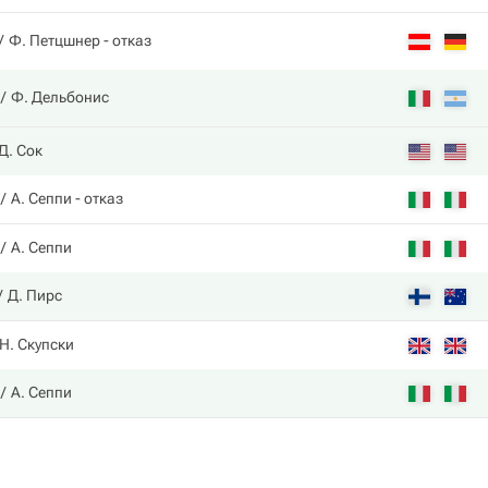
Ф. Петцшнер
- отказ
Ф. Дельбонис
Д. Сок
А. Сеппи
- отказ
А. Сеппи
Д. Пирс
Н. Скупски
А. Сеппи