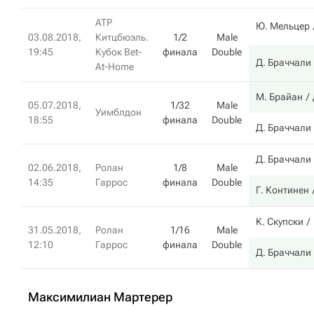
ATP
Ю. Мельцер
03.08.2018,
Китцбюэль.
1/2
Male
19:45
Кубок Bet-
финала
Double
Д. Браччали
At-Home
М. Брайан
05.07.2018,
1/32
Male
Уимблдон
18:55
финала
Double
Д. Браччали
Д. Браччали
02.06.2018,
Ролан
1/8
Male
14:35
Гаррос
финала
Double
Г. Континен
К. Скупски
31.05.2018,
Ролан
1/16
Male
12:10
Гаррос
финала
Double
Д. Браччали
Максимилиан Мартерер