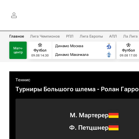
Главное
Лига Чемпионов
РПЛ
Лига Европы
АПЛ
Ла Лига
Динамо Москва
Матч-
Футбол
Футбол
центр
Динамо Махачкала
09.08 14:30
09.08 17:00
Теннис
Турниры Большого шлема
- Ролан Гарро
М. Мартерер
Ф. Петцшнер