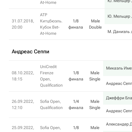
Ю. Мельцер
At-Home
ATP
Ю. Мельцер
31.07.2018,
Китцбюэль.
1/8
Male
20:00
Кубок Bet-
финала
Double
М. Даниэль
At-Home
Андреас Сеппи
UniCredit
Микаэль Име
08.10.2022,
Firenze
1/8
Male
18:15
Open,
финала
Single
Андреас Сеп
Qualification
Джеффри Бла
26.09.2022,
Sofia Open,
1/4
Male
12:10
Qualification
финала
Single
Андреас Сеп
Александер 
25.09.2022,
Sofia Open,
1/8
Male