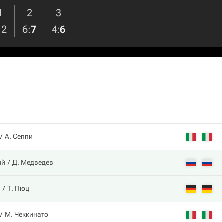
1
2
3
:
2
6
:
7
4
:
6
А. Сеппи
ий
Д. Медведев
р
Т. Пюц
М. Чеккинато