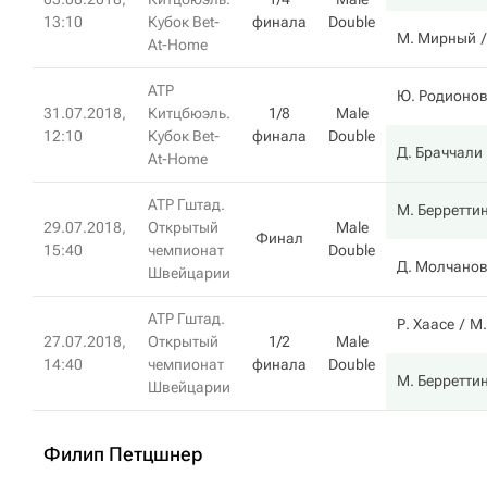
13:10
Кубок Bet-
финала
Double
М. Мирный
At-Home
ATP
Ю. Родионо
31.07.2018,
Китцбюэль.
1/8
Male
12:10
Кубок Bet-
финала
Double
Д. Браччали
At-Home
ATP Гштад.
М. Берретти
29.07.2018,
Открытый
Male
Финал
15:40
чемпионат
Double
Д. Молчано
Швейцарии
ATP Гштад.
Р. Хаасе
М.
27.07.2018,
Открытый
1/2
Male
14:40
чемпионат
финала
Double
М. Берретти
Швейцарии
Филип Петцшнер