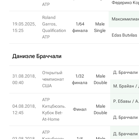
Федерико Ко
ATP
Roland
Максимилиан
19.05.2025,
Garros,
1/64
Male
15:25
Qualification
финала
Single
Edas Butvilas
ATP
Даниэле Браччали
Д. Браччали
Открытый
31.08.2018,
1/32
Male
чемпионат
00:40
финала
Double
США
М. Брайан
ATP
Р. Ебавы
А
04.08.2018,
Китцбюэль.
Male
Финал
12:45
Кубок Bet-
Double
Д. Браччали
At-Home
ATP
Д. Браччали
03.08.2018,
Китцбюэль.
1/4
Male