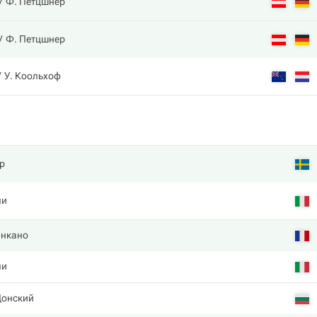
Ф. Петцшнер
Ф. Петцшнер
У. Коольхоф
р
пи
нкано
пи
Донский