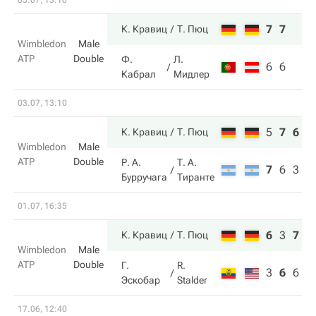
05.07, 13:10
7
7
К. Кравиц
Т. Пюц
Wimbledon
Male
ATP
Double
Ф.
Л.
6
6
Кабрал
Мидлер
03.07, 13:10
5
7
6
К. Кравиц
Т. Пюц
Wimbledon
Male
ATP
Double
Р. А.
Т. А.
7
6
3
Бурручага
Тиранте
01.07, 16:35
6
3
7
К. Кравиц
Т. Пюц
Wimbledon
Male
ATP
Double
Г.
R.
3
6
6
Эскобар
Stalder
17.06, 12:40