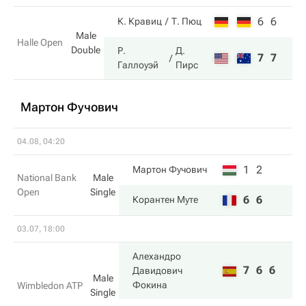
6
6
К. Кравиц
Т. Пюц
Male
Halle Open
Double
Р.
Д.
7
7
Галлоуэй
Пирс
Мартон Фучович
04.08, 04:20
1
2
Мартон Фучович
National Bank
Male
Open
Single
6
6
Корантен Муте
03.07, 18:00
Алехандро
7
6
6
Давидович
Male
Фокина
Wimbledon ATP
Single