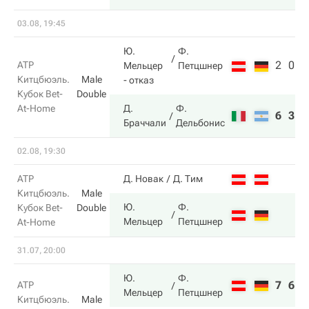
03.08, 19:45
Ю.
Ф.
2
0
ATP
Мельцер
Петцшнер
Китцбюэль.
Male
- отказ
Кубок Bet-
Double
At-Home
Д.
Ф.
6
3
Браччали
Дельбонис
02.08, 19:30
ATP
Д. Новак
Д. Тим
Китцбюэль.
Male
Ю.
Ф.
Кубок Bet-
Double
Мельцер
Петцшнер
At-Home
31.07, 20:00
Ю.
Ф.
7
6
ATP
Мельцер
Петцшнер
Китцбюэль.
Male