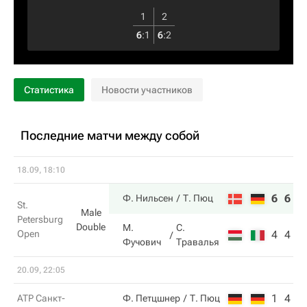
1
2
6
:
1
6
:
2
Статистика
Новости участников
Последние матчи между собой
18.09, 18:10
6
6
Ф. Нильсен
Т. Пюц
St.
Male
Petersburg
Double
М.
С.
Open
4
4
Фучович
Травалья
20.09, 22:05
1
4
ATP Санкт-
Ф. Петцшнер
Т. Пюц