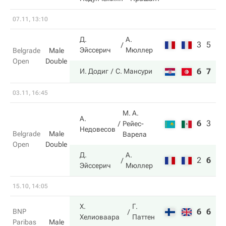
07.11, 13:10
Д.
А.
3
5
Эйссерич
Мюллер
Belgrade
Male
Open
Double
6
7
И. Додиг
С. Мансури
03.11, 16:45
М. А.
А.
6
3
6
Рейес-
Недовесов
Belgrade
Male
Варела
Open
Double
Д.
А.
2
6
10
Эйссерич
Мюллер
15.10, 14:05
Х.
Г.
6
6
BNP
Хелиоваара
Паттен
Paribas
Male