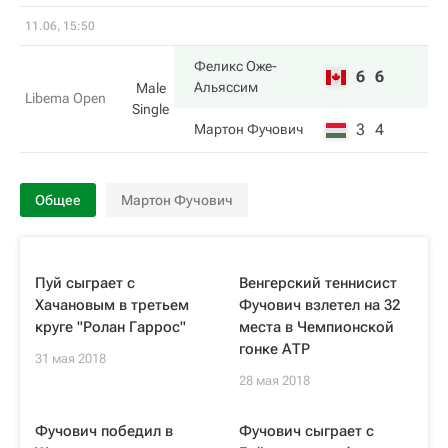
11.06, 15:50
Феликс Оже-
6
6
Альяссим
Male
Libema Open
Single
3
4
Мартон Фучович
Общее
Мартон Фучович
Пуй сыграет с
Венгерский теннисист
Хачановым в третьем
Фучович взлетел на 32
круге "Ролан Гаррос"
места в Чемпионской
гонке АТР
31 мая 2018
28 мая 2018
Фучович победил в
Фучович сыграет с