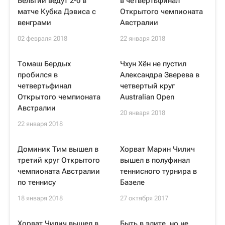
Бельгии ведут 2-0 в
в четвертьфинал
матче Кубка Дэвиса с
Открытого чемпионата
венграми
Австралии
02 февраля 2018
22 января 2018
Томаш Бердых
Чхун Хён не пустил
пробился в
Александра Зверева в
четвертьфинал
четвертый круг
Открытого чемпионата
Australian Open
Австралии
20 января 2018
22 января 2018
Доминик Тим вышел в
Хорват Марин Чилич
третий круг Открытого
вышел в полуфинал
чемпионата Австралии
теннисного турнира в
по теннису
Базеле
18 января 2018
27 октября 2017
Хорват Чилич вышел в
Быть в элите, но не