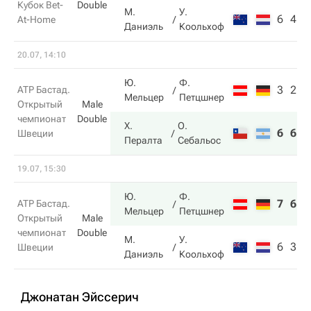
Кубок Bet-
Double
М.
У.
6
4
At-Home
Даниэль
Коольхоф
20.07, 14:10
Ю.
Ф.
3
2
ATP Бастад.
Мельцер
Петцшнер
Открытый
Male
чемпионат
Double
Х.
О.
6
6
Швеции
Пералта
Себальос
19.07, 15:30
Ю.
Ф.
7
6
ATP Бастад.
Мельцер
Петцшнер
Открытый
Male
чемпионат
Double
М.
У.
6
3
Швеции
Даниэль
Коольхоф
Джонатан Эйссерич