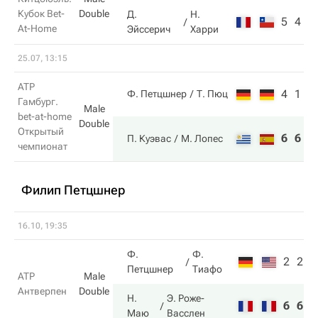
Кубок Bet-
Double
Д.
Н.
5
4
At-Home
Эйссерич
Харри
25.07, 13:15
ATP
4
1
Ф. Петцшнер
Т. Пюц
Гамбург.
Male
bet-at-home
Double
Открытый
6
6
П. Куэвас
М. Лопес
чемпионат
Филип Петцшнер
16.10, 19:35
Ф.
Ф.
2
2
Петцшнер
Тиафо
ATP
Male
Антверпен
Double
Н.
Э. Роже-
6
6
Маю
Васслен