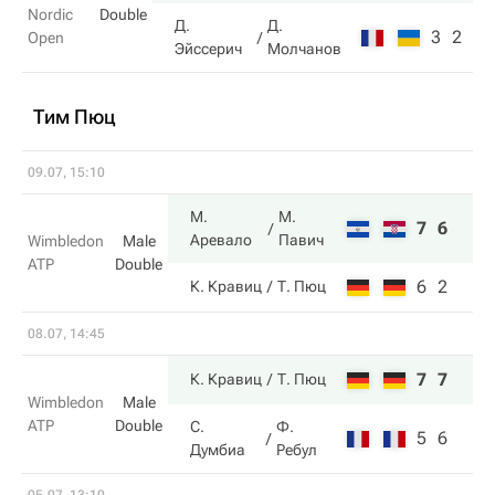
Nordic
Double
Д.
Д.
3
2
Open
Эйссерич
Молчанов
Тим Пюц
09.07, 15:10
М.
М.
7
6
Аревало
Павич
Wimbledon
Male
ATP
Double
6
2
К. Кравиц
Т. Пюц
08.07, 14:45
7
7
К. Кравиц
Т. Пюц
Wimbledon
Male
ATP
Double
С.
Ф.
5
6
Думбиа
Ребул