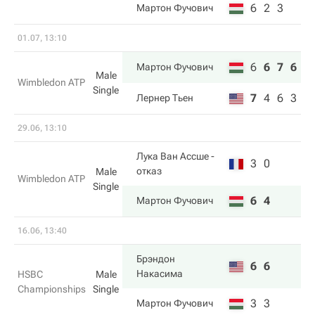
6
2
3
Мартон Фучович
01.07, 13:10
6
6
7
6
Мартон Фучович
Male
Wimbledon ATP
Single
7
4
6
3
Лернер Тьен
29.06, 13:10
Лука Ван Ассше
-
3
0
отказ
Male
Wimbledon ATP
Single
6
4
Мартон Фучович
16.06, 13:40
Брэндон
6
6
Накаcима
HSBC
Male
Championships
Single
3
3
Мартон Фучович