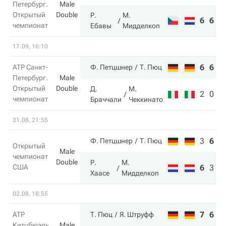
Петербург.
Male
Открытый
Double
Р.
М.
6
6
чемпионат
Ебавы
Мидделкоп
17.09, 16:10
6
6
ATP Санкт-
Ф. Петцшнер
Т. Пюц
Петербург.
Male
Открытый
Double
Д.
М.
2
0
чемпионат
Браччали
Чеккинато
31.08, 21:55
3
6
1
Ф. Петцшнер
Т. Пюц
Открытый
Male
чемпионат
Double
Р.
М.
США
6
3
6
Хаасе
Мидделкоп
02.08, 18:55
7
6
ATP
Т. Пюц
Я. Штруфф
Китцбюэль.
Male