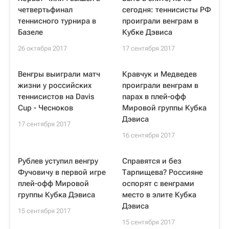
четвертьфинал
сегодня: теннисисты РФ
теннисного турнира в
проиграли венграм в
Базеле
Кубке Дэвиса
26 октября 2017
17 сентября 2017
Венгры выиграли матч
Кравчук и Медведев
жизни у российских
проиграли венграм в
теннисистов на Davis
парах в плей-офф
Cup - Чесноков
Мировой группы Кубка
Дэвиса
17 сентября 2017
16 сентября 2017
Рублев уступил венгру
Справятся и без
Фучовичу в первой игре
Тарпищева? Россияне
плей-офф Мировой
оспорят с венграми
группы Кубка Дэвиса
место в элите Кубка
Дэвиса
15 сентября 2017
15 сентября 2017