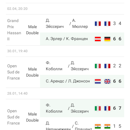
02.04, 20:20
Д.
А.
Grand
3
4
Эйссерич
Мюллер
Prix
Male
Hassan
Double
6
6
А. Эрлер
К. Францен
II
30.01, 19:40
Ф.
Д.
2
2
Open
Коболли
Эйссерич
Male
Sud de
Double
France
6
6
С. Арендс
Л. Джонсон
28.01, 14:40
Ф.
Д.
6
7
Open
Коболли
Эйссерич
Male
Sud de
Double
France
Д.
С.
1
5
Недунчежиян
Прашант