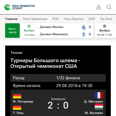
Главное
Лига Чемпионов
РПЛ
Лига Европы
АПЛ
Ла Лига
0
Динамо Москва
Матч-
Футбол
Футбол
центр
0
Динамо Махачкала
1-й тайм
09.08 17:00
Теннис
Турниры Большого шлема
-
Открытый чемпионат США
Раунд:
1/32 финала
Время начала:
29.08.2018 в 19:30
Завершен
Ф. Петцшнер
Д. Эйссерич
2
:
0
Т. Пюц
М. Фучович