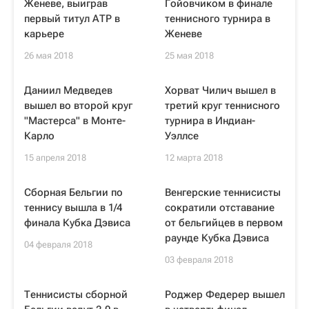
Женеве, выиграв
Гойовчиком в финале
первый титул АТР в
теннисного турнира в
карьере
Женеве
26 мая 2018
25 мая 2018
Даниил Медведев
Хорват Чилич вышел в
вышел во второй круг
третий круг теннисного
"Мастерса" в Монте-
турнира в Индиан-
Карло
Уэллсе
15 апреля 2018
12 марта 2018
Сборная Бельгии по
Венгерские теннисисты
теннису вышла в 1/4
сократили отставание
финала Кубка Дэвиса
от бельгийцев в первом
раунде Кубка Дэвиса
04 февраля 2018
03 февраля 2018
Теннисисты сборной
Роджер Федерер вышел