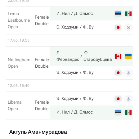
23.06, 19:15
3
И. Нил
Д. Олмос
Lexus
Female
Eastbourne
Double
Open
6
Э. Ходзуми
Ф. Ву
17.06, 18:55
Л.
Ю.
6
Фернандес
Стародубцева
Nottingham
Female
Open
Double
0
Э. Ходзуми
Ф. Ву
12.06, 15:40
6
Э. Ходзуми
Ф. Ву
Libema
Female
Open
Double
7
И. Нил
Д. Олмос
Акгуль Аманмурадова