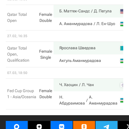
Б. Маттек-Сандс
Д. Пегула
Qatar Total
Female
Open
Double
А. Аманмурадова
Л. Ен-Шуо
27.02, 16:35
Ярослава Шведова
Qatar Total
Female
Open,
Single
Qualification
Акгуль Аманмурадова
07.03, 18:50
Ч. Хаоцин
Л. Чан
Fed Cup Group
Female
1 - Asia/Oceania
Double
Н.
А.
Абдураимова
Аманмурадова