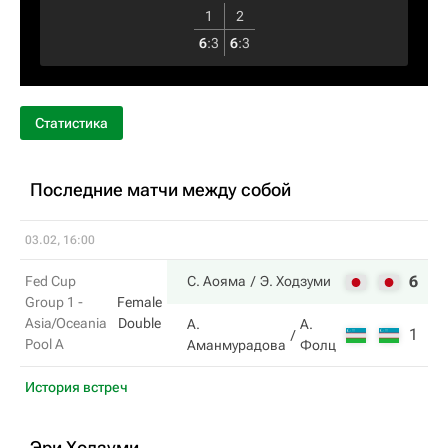
1
2
6
:
3
6
:
3
Статистика
Последние матчи между собой
03.02, 16:00
6
6
Fed Cup
С. Аояма
Э. Ходзуми
Group 1 -
Female
Asia/Oceania
Double
А.
А.
1
0
Pool A
Аманмурадова
Фолц
История встреч
Эри Ходзуми