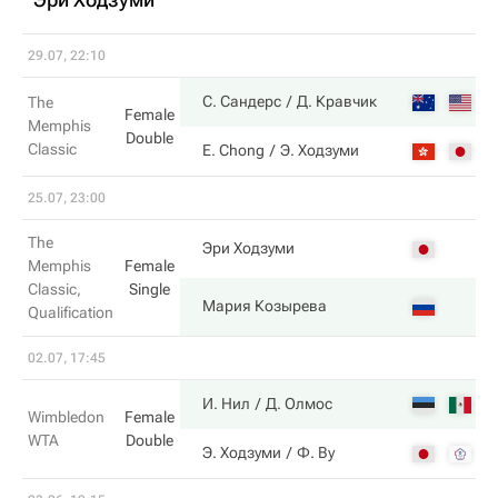
29.07, 22:10
6
С. Сандерс
Д. Кравчик
The
Female
Memphis
Double
Classic
2
E. Chong
Э. Ходзуми
25.07, 23:00
The
2
Эри Ходзуми
Memphis
Female
Classic,
Single
6
Мария Козырева
Qualification
02.07, 17:45
6
И. Нил
Д. Олмос
Wimbledon
Female
WTA
Double
3
Э. Ходзуми
Ф. Ву