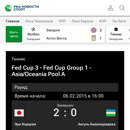
Главное
Лига Чемпионов
РПЛ
Лига Европы
АПЛ
Ла Лига
2
Бавария
Матч-
Футбол
Теннис
центр
1
Астон Вилла
Завершен
Завершен
Теннис
Fed Cup 3 - Fed Cup Group 1 -
Asia/Oceania Pool A
Раунд:
Время начала:
06.02.2015 в 16:00
Завершен
2
:
0
Эри Ходзуми
Акгуль Аманмурадова