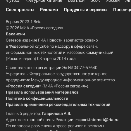
Футбол
Фигурное катание
Биатлон
ЗОЖ
Хоккей
Ав
Спецпроекты
Реклама
Продукты и сервисы
Пресс-ц
Версия 2023.1 Beta
© 2026 МИА «Россия сегодня»
Вакансии
Сетевое издание РИА Новости зарегистрировано
в Федеральной службе по надзору в сфере связи,
информационных технологий и массовых коммуникаций
(Роскомнадзор) 08 апреля 2014 года.
Свидетельство о регистрации Эл № ФС77-57640
Учредитель: Федеральное государственное унитарное
предприятие Международное информационное агентство
«Россия сегодня»
(МИА «Россия сегодня»).
Правила использования материалов
Политика конфиденциальности
Правила применения рекомендательных технологий
Главный редактор:
Гаврилова А.В.
Адрес электронной почты Редакции:
r-sport.internet@ria.ru
По вопросам размещения пресс-релизов и рекламы