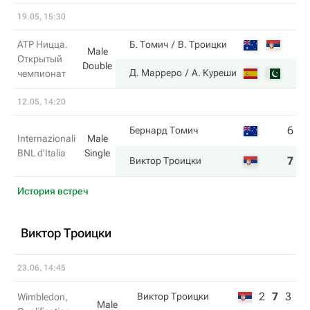
19.05, 15:30
ATP Ницца.
Б. Томич
В. Троицки
Male
Открытый
Double
Д. Марреро
А. Куреши
чемпионат
12.05, 14:20
6
7
Бернард Томич
Internazionali
Male
BNL d'Italia
Single
7
6
Виктор Троицки
История встреч
Виктор Троицки
23.06, 14:45
2
7
3
Виктор Троицки
Wimbledon,
Male