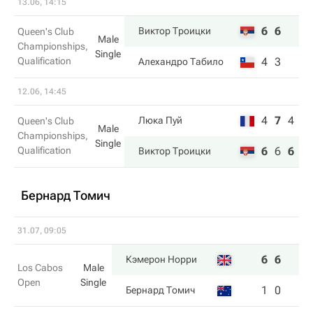
13.06, 14:15
6
6
Виктор Троицки
Queen's Club
Male
Championships,
Single
Qualification
4
3
Алехандро Табило
12.06, 14:45
4
7
4
Люка Пуй
Queen's Club
Male
Championships,
Single
Qualification
6
6
6
Виктор Троицки
Бернард Томич
31.07, 09:05
6
6
Кэмерон Норри
Los Cabos
Male
Open
Single
1
0
Бернард Томич