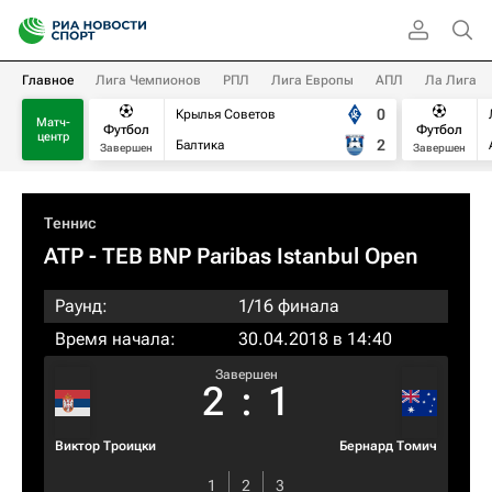
Главное
Лига Чемпионов
РПЛ
Лига Европы
АПЛ
Ла Лига
0
Крылья Советов
Матч-
Футбол
Футбол
центр
2
Балтика
Завершен
Завершен
Теннис
ATP
- TEB BNP Paribas Istanbul Open
Раунд:
1/16 финала
Время начала:
30.04.2018 в 14:40
Завершен
2
:
1
Виктор Троицки
Бернард Томич
1
2
3