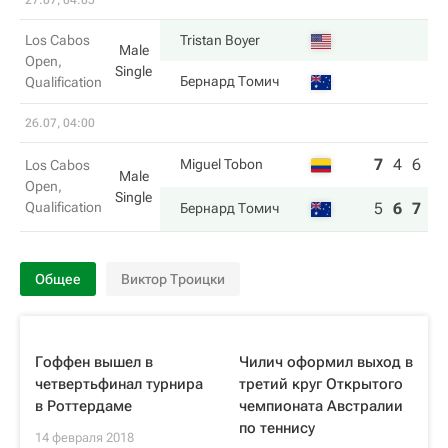
27.07, 04:05
Los Cabos
Tristan Boyer
Male
Open,
Single
Бернард Томич
Qualification
26.07, 04:00
7
4
6
Miguel Tobon
Los Cabos
Male
Open,
Single
Qualification
5
6
7
Бернард Томич
Общее
Виктор Троицки
Гоффен вышел в
Чилич оформил выход в
четвертьфинал турнира
третий круг Открытого
в Роттердаме
чемпионата Австралии
по теннису
14 февраля 2018