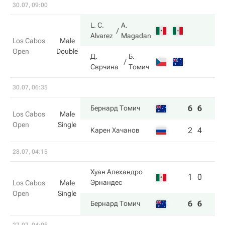
30.07, 09:00
L. C.
A.
Alvarez
Magadan
Los Cabos
Male
Open
Double
Д.
Б.
Сврчина
Томич
30.07, 06:35
6
6
Бернард Томич
Los Cabos
Male
Open
Single
2
4
Карен Хачанов
28.07, 04:15
Хуан Алехандро
1
0
Эрнандес
Los Cabos
Male
Open
Single
6
6
Бернард Томич