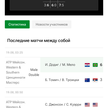
3
:
6
6
:
0
7
:
5
Статистика
Новости участников
Последние матчи между собой
19.08, 03:25
ATP Мейсон.
6
7
И. Додиг
М. Мело
Western &
Male
Southern
Double
Цинциннати
3
5
Б. Томич
В. Троицки
Мастерс
19.08, 00:50
ATP Мейсон.
С. Джонсон
С. Куэрри
Western &