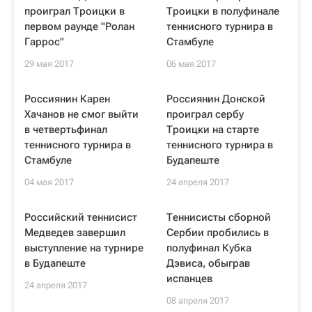
проиграл Троицки в
Троицки в полуфинале
первом раунде "Ролан
теннисного турнира в
Гаррос"
Стамбуле
29 мая 2017
06 мая 2017
Россиянин Карен
Россиянин Донской
Хачанов не смог выйти
проиграл сербу
в четвертьфинал
Троицки на старте
теннисного турнира в
теннисного турнира в
Стамбуле
Будапеште
04 мая 2017
24 апреля 2017
Российский теннисист
Теннисисты сборной
Медведев завершил
Сербии пробились в
выступление на турнире
полуфинал Кубка
в Будапеште
Дэвиса, обыграв
испанцев
24 апреля 2017
08 апреля 2017