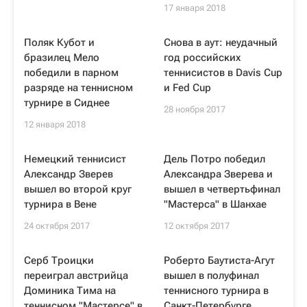
17 января 2018
Поляк Кубот и
Снова в аут: неудачный
бразилец Мело
год российских
победили в парном
теннисистов в Davis Cup
разряде на теннисном
и Fed Cup
турнире в Сиднее
28 ноября 2017
12 января 2018
Немецкий теннисист
Дель Потро победил
Александр Зверев
Александра Зверева и
вышел во второй круг
вышел в четвертьфинал
турнира в Вене
"Мастерса" в Шанхае
24 октября 2017
12 октября 2017
Серб Троицки
Роберто Баутиста-Агут
переиграл австрийца
вышел в полуфинал
Доминика Тима на
теннисного турнира в
теннисном "Мастерсе" в
Санкт-Петербурге