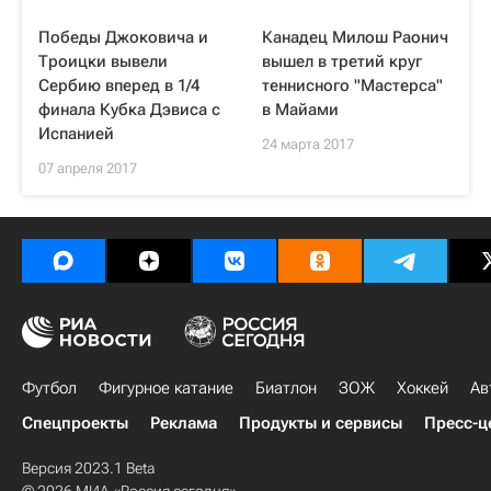
Победы Джоковича и
Канадец Милош Раонич
Троицки вывели
вышел в третий круг
Сербию вперед в 1/4
теннисного "Мастерса"
финала Кубка Дэвиса с
в Майами
Испанией
24 марта 2017
07 апреля 2017
Футбол
Фигурное катание
Биатлон
ЗОЖ
Хоккей
Ав
Спецпроекты
Реклама
Продукты и сервисы
Пресс-ц
Версия 2023.1 Beta