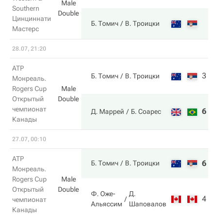
Male
Southern
Double
Цинциннати
Б. Томич
В. Троицки
Мастерс
28.07, 21:20
ATP
3
2
Б. Томич
В. Троицки
Монреаль.
Rogers Cup
Male
Открытый
Double
чемпионат
6
6
Д. Маррей
Б. Соарес
Канады
27.07, 00:10
ATP
6
6
Б. Томич
В. Троицки
Монреаль.
Rogers Cup
Male
Открытый
Double
Ф. Оже-
Д.
4
3
чемпионат
Альяссим
Шаповалов
Канады