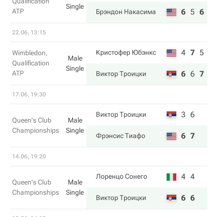
Qualification
Single
ATP
6
5
6
Брэндон Накаcима
22.06, 13:15
4
7
5
Кристофер Юбэнкс
Wimbledon,
Male
Qualification
Single
ATP
6
6
7
Виктор Троицки
17.06, 19:30
3
6
Виктор Троицки
Queen's Club
Male
Championships
Single
6
7
Фрэнсис Тиафо
14.06, 19:20
4
4
Лоренцо Сонего
Queen's Club
Male
Championships
Single
6
6
Виктор Троицки