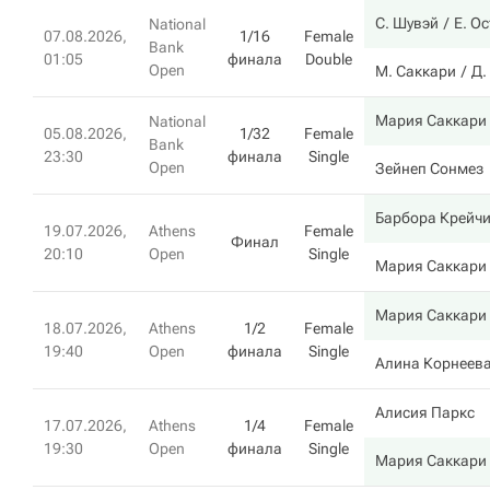
С. Шувэй
Е. О
National
07.08.2026,
1/16
Female
Bank
01:05
финала
Double
Open
М. Саккари
Д.
Мария Саккари
National
05.08.2026,
1/32
Female
Bank
23:30
финала
Single
Open
Зейнеп Сонмез
Барбора Крейч
19.07.2026,
Athens
Female
Финал
20:10
Open
Single
Мария Саккари
Мария Саккари
18.07.2026,
Athens
1/2
Female
19:40
Open
финала
Single
Алина Корнеев
Алисия Паркс
17.07.2026,
Athens
1/4
Female
19:30
Open
финала
Single
Мария Саккари