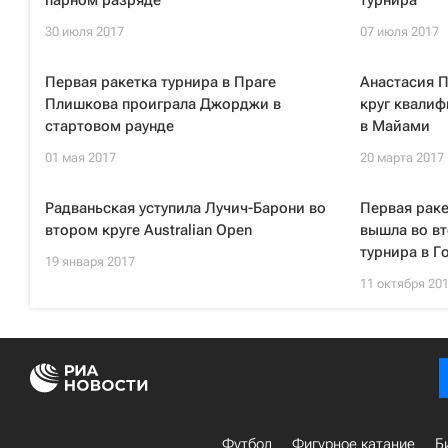
парном разряде
турнира
30 июля 2017
07 июля 2017
Первая ракетка турнира в Праге
Анастасия 
Плишкова проиграла Джорджи в
круг квалиф
стартовом раунде
в Майами
01 мая 2017
20 марта 2017
Радваньская уступила Лучич-Барони во
Первая рак
втором круге Australian Open
вышла во вт
турнира в Г
19 января 2017
11 октября 20
Футбол
Фигурное катание
Б