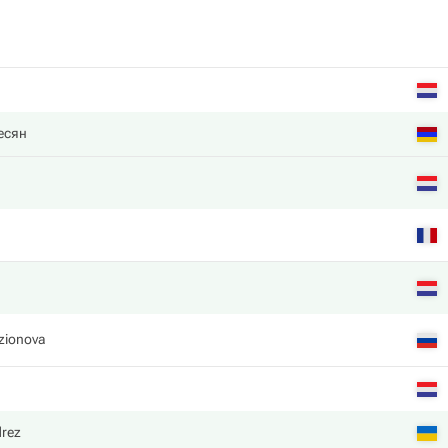
есян
zionova
drez