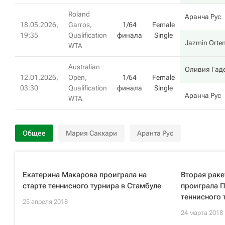
Roland
Аранча Рус
18.05.2026,
Garros,
1/64
Female
19:35
Qualification
финала
Single
Jazmin Orten
WTA
Australian
Оливия Гад
12.01.2026,
Open,
1/64
Female
03:30
Qualification
финала
Single
Аранча Рус
WTA
Общее
Мария Саккари
Аранта Рус
Екатерина Макарова проиграла на
Вторая раке
старте теннисного турнира в Стамбуле
проиграла П
теннисного 
25 апреля 2018
24 марта 2018