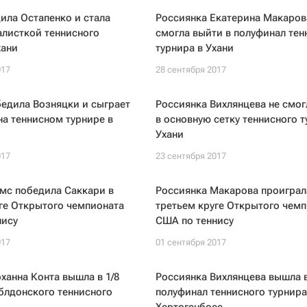
ила Остапенко и стала
Россиянка Екатерина Макаров
алисткой теннисного
смогла выйти в полуфинал тен
хани
турнира в Ухани
017
28 сентября 2017
едила Возняцки и сыграет
Россиянка Вихлянцева не смог
на теннисном турнире в
в основную сетку теннисного т
Ухани
017
23 сентября 2017
мс победила Саккари в
Россиянка Макарова проиграл
ге Открытого чемпионата
третьем круге Открытого чем
нису
США по теннису
017
01 сентября 2017
ханна Конта вышла в 1/8
Россиянка Вихлянцева вышла 
блдонского теннисного
полуфинал теннисного турнира