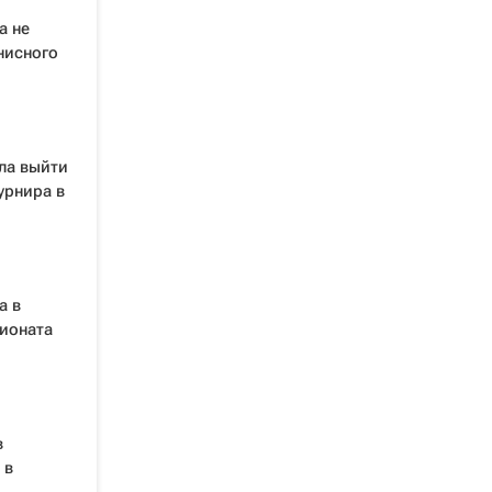
а не
нисного
ла выйти
урнира в
а в
пионата
в
 в