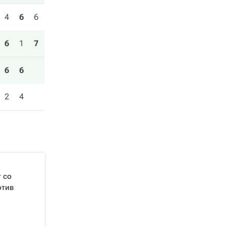
4
6
6
6
1
7
6
6
2
4
 со
отив