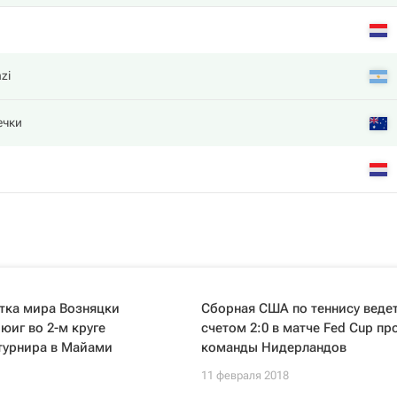
zi
ечки
тка мира Возняцки
Сборная США по теннису ведет
юиг во 2-м круге
счетом 2:0 в матче Fed Cup пр
турнира в Майами
команды Нидерландов
11 февраля 2018