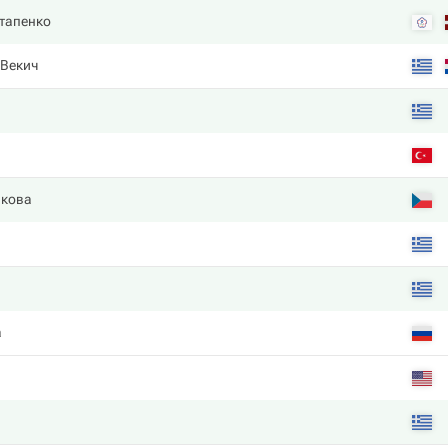
стапенко
 Векич
икова
а