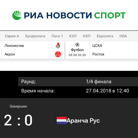
Серия А
Бундеслига
Лига 1
КХЛ
НХЛ
Евролига
НБА
Локомотив
ЦСКА
Футбол
Акрон
Ростов
08.08 20:30
Раунд:
1/4 финала
Время начала:
27.04.2018 в 12:40
Завершен
2
:
0
Аранча Рус