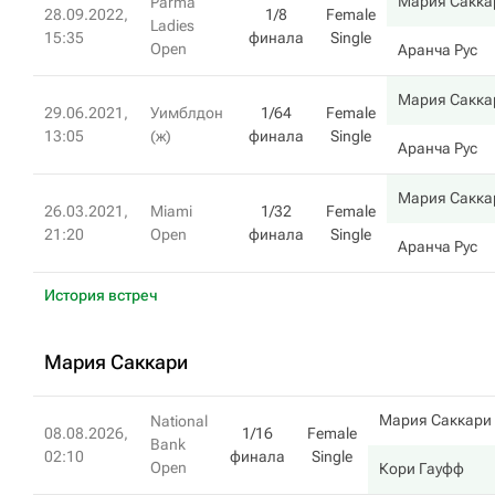
Мария Сакка
Parma
28.09.2022,
1/8
Female
Ladies
15:35
финала
Single
Open
Аранча Рус
Мария Сакка
29.06.2021,
Уимблдон
1/64
Female
13:05
(ж)
финала
Single
Аранча Рус
Мария Сакка
26.03.2021,
Miami
1/32
Female
21:20
Open
финала
Single
Аранча Рус
История встреч
Мария Саккари
Мария Саккари
National
08.08.2026,
1/16
Female
Bank
02:10
финала
Single
Open
Кори Гауфф