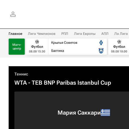
Главное
Лига Чемпионов
РПЛ
Лига Европы
АПЛ
Ла Лига
Крылья Советов
Матч-
Футбол
Футбол
центр
Балтика
08.08 15:30
08.08 18:00
Теннис
WTA
- TEB BNP Paribas Istanbul Cup
Мария Саккари