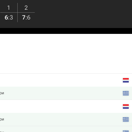
1
2
6
:
3
7
:
6
ри
ри