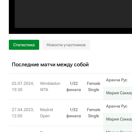
Статистика
Новости участников
Последние матчи между собой
Аранча Рус
03.07.2024,
Wimbledon
1/32
Female
19:30
WTA
финала
Single
Мария Сакка
Аранча Рус
27.04.2023,
Madrid
1/32
Female
12:05
Open
финала
Single
Мария Сакка