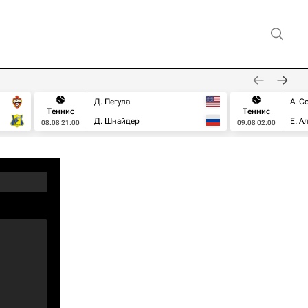
Д. Пегула
А. С
Теннис
Теннис
Д. Шнайдер
Е. А
08.08 21:00
09.08 02:00