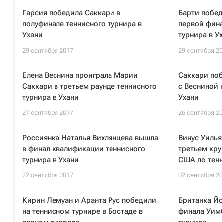
Гарсия победила Саккари в
Барти побед
полуфинале теннисного турнира в
первой фин
Ухани
турнира в У
29 сентября 2017
29 сентября 2
Елена Веснина проиграла Марии
Саккари поб
Саккари в третьем раунде теннисного
с Весниной 
турнира в Ухани
Ухани
27 сентября 2017
26 сентября 2
Россиянка Наталья Вихлянцева вышла
Винус Уилья
в финал квалификации теннисного
третьем кру
турнира в Ухани
США по тен
22 сентября 2017
02 сентября 2
Кирин Лемуан и Аранта Рус победили
Британка Йо
на теннисном турнире в Бостаде в
финала Уим