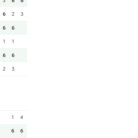
3
6
6
6
2
3
6
6
1
1
6
6
2
3
1
4
6
6