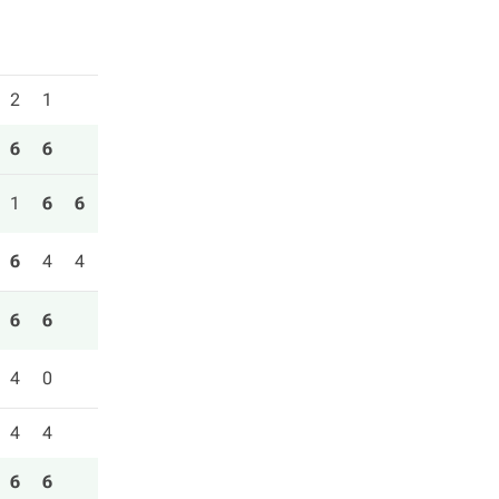
2
1
6
6
1
6
6
6
4
4
6
6
4
0
4
4
6
6