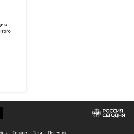
цию
ытого
ries
Теннис
Теги
Полезное