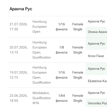
Аранча Рус
Аранча Рус
Hamburg
21.07.2026,
1/16
Female
European
17:35
финала
Single
Open
Элина Аван
Hamburg
Аранча Рус
20.07.2026,
European
1/8
Female
13:15
Open,
финала
Single
Хлоя Паке
Qualification
Hamburg
Аранча Рус
19.07.2026,
European
1/16
Female
12:15
Open,
финала
Single
Ekaterina Ka
Qualification
Аранча Рус
Wimbledon,
23.06.2026,
1/64
Female
Qualification
18:55
финала
Single
WTA
Veronika Po