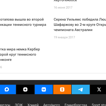
Хертогенбосе
16 июня 2017
Потапова вышла во второй
Серена Уильямс победила Лю
икации теннисного турнира
Шафаржову во 2-м круге Откр
чемпионата Австралии
19 января 2017
етка мира немка Кербер
орой круг теннисного
онконге
16
иатлон
ЗОЖ
Хоккей
Авто/мото
Единоборства
Sport sto