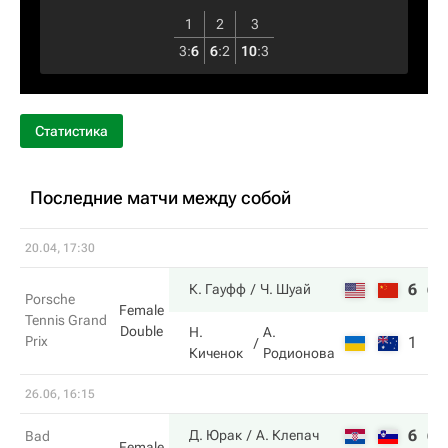
1
2
3
3
:
6
6
:
2
10
:
3
Статистика
Последние матчи между собой
20.04, 17:30
6
6
К. Гауфф
Ч. Шуай
Porsche
Female
Tennis Grand
Double
Н.
А.
Prix
1
1
Киченок
Родионова
26.06, 16:15
6
6
Д. Юрак
А. Клепач
Bad
Female