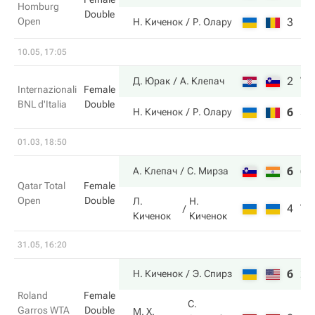
Homburg
Double
Open
3
1
Н. Киченок
Р. Олару
10.05, 17:05
2
7
Д. Юрак
А. Клепач
Internazionali
Female
BNL d'Italia
Double
6
5
Н. Киченок
Р. Олару
01.03, 18:50
6
6
А. Клепач
С. Мирза
Qatar Total
Female
Open
Double
Л.
Н.
4
7
Киченок
Киченок
31.05, 16:20
6
2
Н. Киченок
Э. Спирз
Roland
Female
С.
Garros WTA
Double
М. Х.