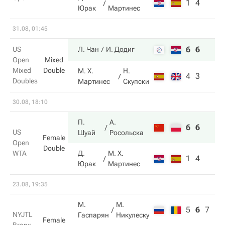
1
4
Юрак
Мартинес
31.08, 01:45
6
6
US
Л. Чан
И. Додиг
Open
Mixed
Mixed
Double
М. Х.
Н.
4
3
Doubles
Мартинес
Скупски
30.08, 18:10
П.
А.
6
6
US
Шуай
Росольска
Female
Open
Double
WTA
Д.
М. Х.
1
4
Юрак
Мартинес
23.08, 19:35
М.
М.
5
6
7
NYJTL
Гаспарян
Никулеску
Female