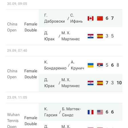
30.09, 09:05
Г.
С.
6
7
Дабровски
Ифань
China
Female
Open
Double
Д.
М. Х.
3
5
Юрак
Мартинес
29.09, 07:40
К.
А.
5
6
8
Бондаренко
Крунич
China
Female
Open
Double
Д.
М. Х.
7
3
10
Юрак
Мартинес
23.09, 11:05
К.
Б. Маттек-
6
6
Wuhan
Гарсия
Сандс
Female
Tennis
Double
Open
Д.
М. Х.