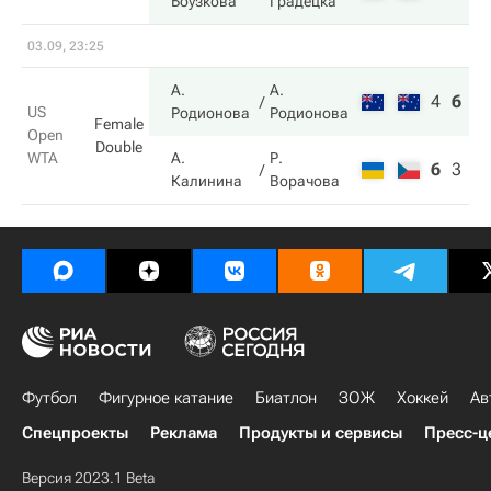
Боузкова
Градецка
03.09, 23:25
А.
А.
4
6
6
US
Родионова
Родионова
Female
Open
Double
WTA
А.
Р.
6
3
4
Калинина
Ворачова
Футбол
Фигурное катание
Биатлон
ЗОЖ
Хоккей
Ав
Спецпроекты
Реклама
Продукты и сервисы
Пресс-ц
Версия 2023.1 Beta