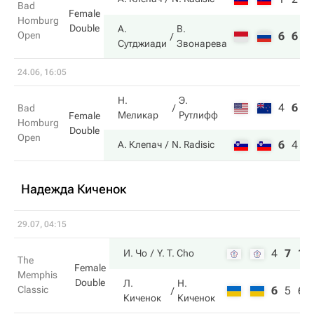
Bad
Female
Homburg
Double
А.
В.
Open
6
6
Сутджиади
Звонарева
24.06, 16:05
Н.
Э.
4
6
2
Bad
Меликар
Рутлифф
Female
Homburg
Double
Open
6
4
1
А. Клепач
N. Radisic
Надежда Киченок
29.07, 04:15
4
7
10
И. Чо
Y. T. Cho
The
Female
Memphis
Double
Л.
Н.
Classic
6
5
6
Киченок
Киченок