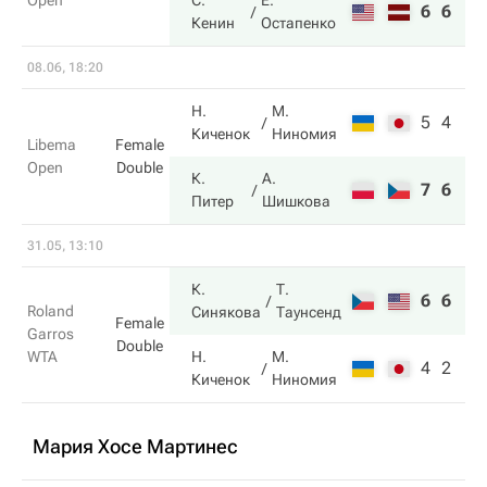
Open
С.
Е.
6
6
Кенин
Остапенко
08.06, 18:20
Н.
М.
5
4
Киченок
Ниномия
Libema
Female
Open
Double
К.
А.
7
6
Питер
Шишкова
31.05, 13:10
К.
Т.
6
6
Roland
Синякова
Таунсенд
Female
Garros
Double
WTA
Н.
М.
4
2
Киченок
Ниномия
Мария Хосе Мартинес