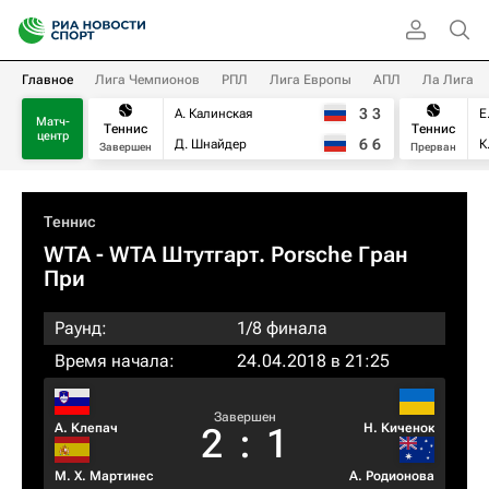
Главное
Лига Чемпионов
РПЛ
Лига Европы
АПЛ
Ла Лига
3
3
А. Калинская
Е
Матч-
Теннис
Теннис
центр
6
6
Д. Шнайдер
К
Завершен
Прерван
Теннис
WTA
- WTA Штутгарт. Porsche Гран
При
Раунд:
1/8 финала
Время начала:
24.04.2018 в 21:25
Завершен
А. Клепач
Н. Киченок
2
:
1
М. Х. Мартинес
А. Родионова