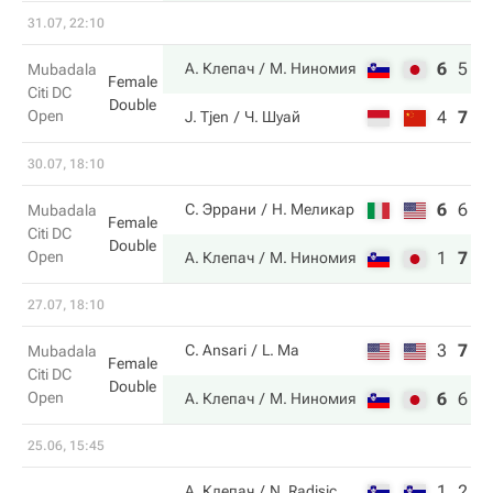
31.07, 22:10
6
5
1
А. Клепач
М. Ниномия
Mubadala
Female
Citi DC
Double
Open
4
7
7
J. Tjen
Ч. Шуай
30.07, 18:10
6
6
1
С. Эррани
Н. Меликар
Mubadala
Female
Citi DC
Double
Open
1
7
1
А. Клепач
М. Ниномия
27.07, 18:10
3
7
6
C. Ansari
L. Ma
Mubadala
Female
Citi DC
Double
Open
6
6
1
А. Клепач
М. Ниномия
25.06, 15:45
1
2
А. Клепач
N. Radisic