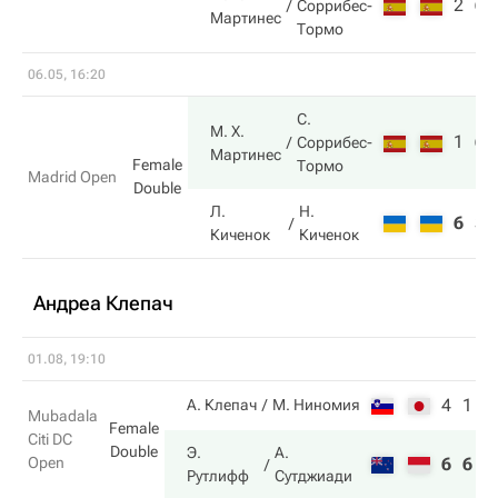
2
6
Соррибес-
Мартинес
Тормо
06.05, 16:20
С.
М. Х.
1
6
Соррибес-
Мартинес
Female
Тормо
Madrid Open
Double
Л.
Н.
6
3
Киченок
Киченок
Андреа Клепач
01.08, 19:10
4
1
А. Клепач
М. Ниномия
Mubadala
Female
Citi DC
Double
Э.
А.
Open
6
6
Рутлифф
Сутджиади