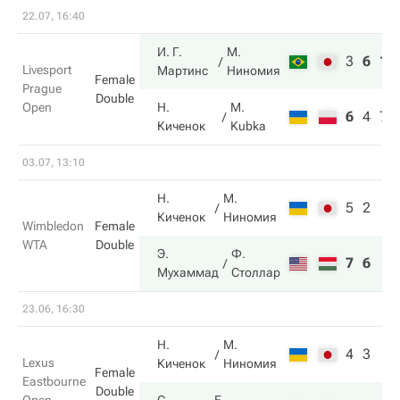
22.07, 16:40
И. Г.
М.
3
6
10
Livesport
Мартинс
Ниномия
Female
Prague
Double
Open
Н.
M.
6
4
7
Киченок
Kubka
03.07, 13:10
Н.
М.
5
2
Киченок
Ниномия
Wimbledon
Female
WTA
Double
Э.
Ф.
7
6
Мухаммад
Столлар
23.06, 16:30
Н.
М.
4
3
Lexus
Киченок
Ниномия
Female
Eastbourne
Double