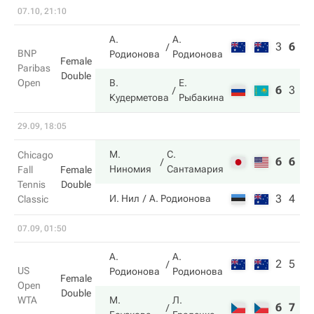
07.10, 21:10
А.
А.
3
6
6
BNP
Родионова
Родионова
Female
Paribas
Double
Open
В.
Е.
6
3
1
Кудерметова
Рыбакина
29.09, 18:05
М.
С.
Chicago
6
6
Ниномия
Сантамария
Fall
Female
Tennis
Double
3
4
И. Нил
А. Родионова
Classic
07.09, 01:50
А.
А.
2
5
US
Родионова
Родионова
Female
Open
Double
WTA
М.
Л.
6
7