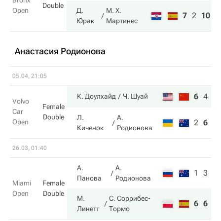
Bronx
Double
Open
Д.
М. Х.
7
2
10
Юрак
Мартинес
Анастасия Родионова
05.04, 21:05
6
4
1
К. Доулхайд
Ч. Шуай
Volvo
Female
Car
Double
Л.
А.
Open
2
6
6
Киченок
Родионова
26.03, 01:40
А.
А.
1
3
Панова
Родионова
Miami
Female
Open
Double
М.
С. Соррибес-
6
6
Линетт
Тормо