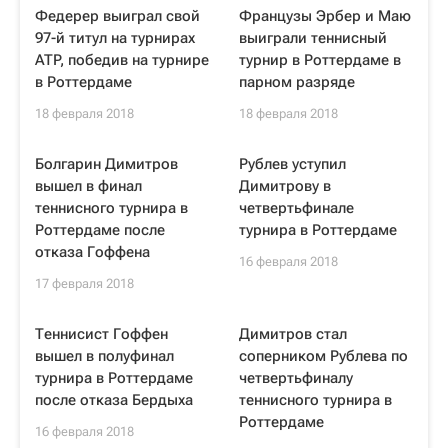
Федерер выиграл свой
Французы Эрбер и Маю
97-й титул на турнирах
выиграли теннисный
ATP, победив на турнире
турнир в Роттердаме в
в Роттердаме
парном разряде
18 февраля 2018
18 февраля 2018
Болгарин Димитров
Рублев уступил
вышел в финал
Димитрову в
теннисного турнира в
четвертьфинале
Роттердаме после
турнира в Роттердаме
отказа Гоффена
16 февраля 2018
17 февраля 2018
Теннисист Гоффен
Димитров стал
вышел в полуфинал
соперником Рублева по
турнира в Роттердаме
четвертьфиналу
после отказа Бердыха
теннисного турнира в
Роттердаме
16 февраля 2018