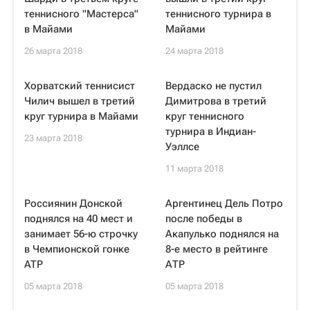
теннисного "Мастерса"
теннисного турнира в
в Майами
Майами
26 марта 2018
24 марта 2018
Хорватский теннисист
Вердаско не пустил
Чилич вышел в третий
Димитрова в третий
круг турнира в Майами
круг теннисного
турнира в Индиан-
23 марта 2018
Уэллсе
11 марта 2018
Россиянин Донской
Аргентинец Дель Потро
поднялся на 40 мест и
после победы в
занимает 56-ю строчку
Акапулько поднялся на
в Чемпионской гонке
8-е место в рейтинге
ATP
АТР
05 марта 2018
05 марта 2018