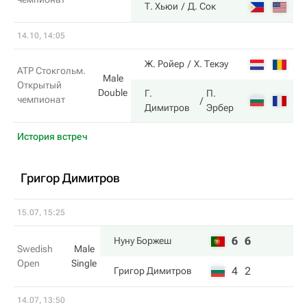
1
Т. Хьюи
Д. Сок
14.10, 14:05
5
Ж. Ройер
Х. Текэу
ATP Стокгольм.
Male
Открытый
Double
Г.
П.
чемпионат
7
Димитров
Эрбер
История встреч
Григор Димитров
15.07, 15:25
6
6
Нуну Боржеш
Swedish
Male
Open
Single
4
2
Григор Димитров
14.07, 13:50