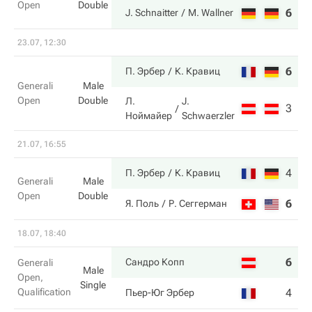
Open
Double
6
2
J. Schnaitter
M. Wallner
23.07, 12:30
6
6
П. Эрбер
К. Кравиц
Generali
Male
Open
Double
Л.
J.
3
4
Ноймайер
Schwaerzler
21.07, 16:55
4
7
П. Эрбер
К. Кравиц
Generali
Male
Open
Double
6
5
Я. Поль
Р. Сеггерман
18.07, 18:40
6
6
Сандро Копп
Generali
Male
Open,
Single
Qualification
4
4
Пьер-Юг Эрбер