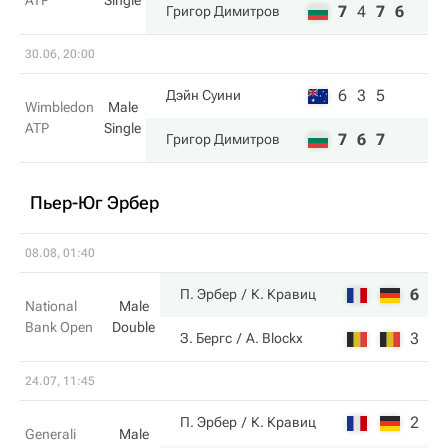
ATP
Single
7
4
7
6
Григор Димитров
30.06, 20:00
6
3
5
Дэйн Суини
Wimbledon
Male
ATP
Single
7
6
7
Григор Димитров
Пьер-Юг Эрбер
08.08, 01:40
6
6
П. Эрбер
К. Кравиц
National
Male
Bank Open
Double
3
1
З. Бергс
A. Blockx
24.07, 11:45
2
6
П. Эрбер
К. Кравиц
Generali
Male