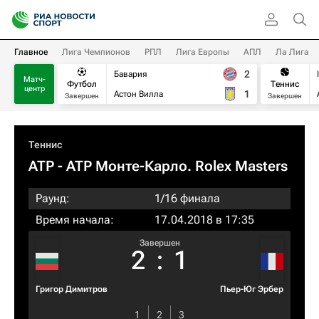
Главное
Лига Чемпионов
РПЛ
Лига Европы
АПЛ
Ла Лига
2
Бавария
Матч-
Футбол
Теннис
центр
1
Астон Вилла
Завершен
Завершен
Теннис
ATP
- ATP Монте-Карло. Rolex Masters
Раунд:
1/16 финала
Время начала:
17.04.2018 в 17:35
Завершен
2
:
1
Григор Димитров
Пьер-Юг Эрбер
1
2
3