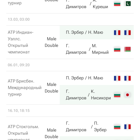
Г.
А.
турнир
4
Димитров
Куреши
13.03, 03:00
7
ATP Индиан-
П. Эрбер
Н. Маю
Уэллс.
Male
Открытый
Double
Г.
М.
6
чемпионат
Димитров
Мирный
06.01, 09:20
6
П. Эрбер
Н. Маю
ATP Брисбен.
Male
Международный
Double
Г.
К.
турнир
4
Димитров
Нисикори
16.10, 18:15
Г.
П.
6
ATP Стокгольм.
Димитров
Эрбер
Male
Открытый
Double
чемпионат