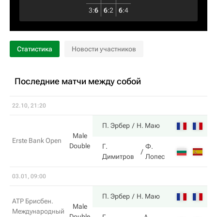
3
:
6
6
:
2
6
:
4
Статистика
Новости участников
Последние матчи между собой
22.10, 21:20
6
П. Эрбер
Н. Маю
Male
Erste Bank Open
Double
Г.
Ф.
1
Димитров
Лопес
03.01, 09:00
6
П. Эрбер
Н. Маю
ATP Брисбен.
Male
Международный
Double