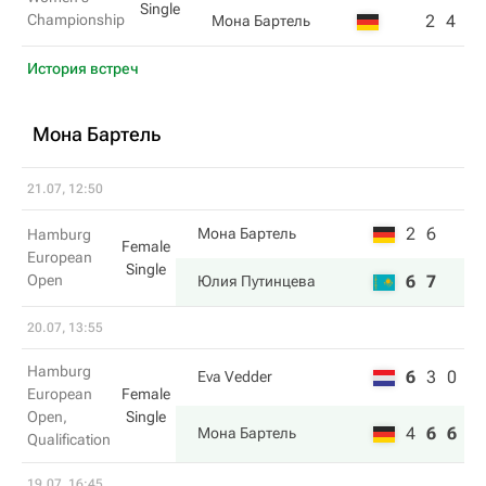
Single
Championship
2
4
Мона Бартель
История встреч
Мона Бартель
21.07, 12:50
2
6
Мона Бартель
Hamburg
Female
European
Single
Open
6
7
Юлия Путинцева
20.07, 13:55
Hamburg
6
3
0
Eva Vedder
European
Female
Open,
Single
4
6
6
Мона Бартель
Qualification
19.07, 16:45