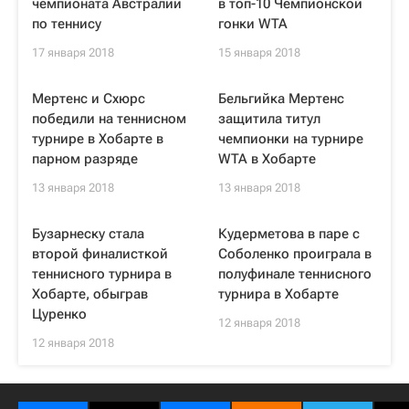
чемпионата Австралии
в топ-10 Чемпионской
по теннису
гонки WTA
17 января 2018
15 января 2018
Мертенс и Схюрс
Бельгийка Мертенс
победили на теннисном
защитила титул
турнире в Хобарте в
чемпионки на турнире
парном разряде
WTA в Хобарте
13 января 2018
13 января 2018
Бузарнеску стала
Кудерметова в паре с
второй финалисткой
Соболенко проиграла в
теннисного турнира в
полуфинале теннисного
Хобарте, обыграв
турнира в Хобарте
Цуренко
12 января 2018
12 января 2018