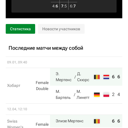
4
:
6
7
:
5
6
:
7
Статистика
Новости участников
Последние матчи между собой
09.01, 09:40
Э.
Д.
6
6
Мертенс
Схюрс
Female
Хобарт
Double
М.
М.
2
4
Бартель
Линетт
12.04, 12:10
6
6
Элизе Мертенс
Swiss
Female
Women's