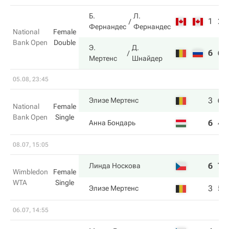
Б.
Л.
1
2
Фернандес
Фернандес
National
Female
Bank Open
Double
Э.
Д.
6
6
Мертенс
Шнайдер
05.08, 23:45
3
6
Элизе Мертенс
National
Female
Bank Open
Single
6
4
Анна Бондарь
08.07, 15:05
6
7
Линда Носкова
Wimbledon
Female
WTA
Single
3
5
Элизе Мертенс
06.07, 14:55