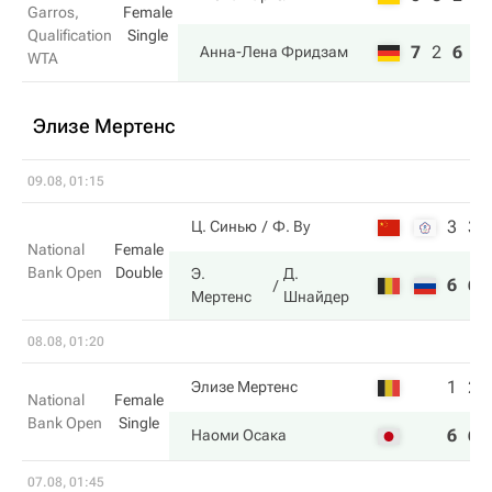
Garros,
Female
Qualification
Single
7
2
6
Анна-Лена Фридзам
WTA
Элизе Мертенс
09.08, 01:15
3
3
Ц. Синью
Ф. Ву
National
Female
Bank Open
Double
Э.
Д.
6
6
Мертенс
Шнайдер
08.08, 01:20
1
2
Элизе Мертенс
National
Female
Bank Open
Single
6
6
Наоми Осака
07.08, 01:45