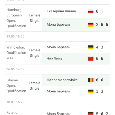
Hamburg
6
1
1
Екатерина Яшина
European
Female
Open,
Single
2
6
6
Мона Бартель
Qualification
23.06, 18:50
4
3
Мона Бартель
Wimbledon,
Female
Qualification
Single
WTA
6
6
Чжу Линь
06.06, 14:00
6
6
Hanne Vandewinkel
Libema
Female
Open,
Single
Qualification
3
3
Мона Бартель
18.05, 16:25
Roland
5
6
2
Мона Бартель