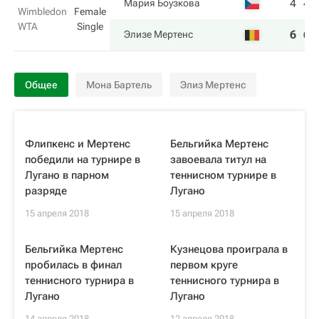
4
4
Мария Боузкова
Wimbledon
Female
WTA
Single
6
6
Элизе Мертенс
Общее
Мона Бартель
Элиз Мертенс
Флипкенс и Мертенс
Бельгийка Мертенс
победили на турнире в
завоевала титул на
Лугано в парном
теннисном турнире в
разряде
Лугано
15 апреля 2018
15 апреля 2018
Бельгийка Мертенс
Кузнецова проиграла в
пробилась в финал
первом круге
теннисного турнира в
теннисного турнира в
Лугано
Лугано
14 апреля 2018
12 апреля 2018