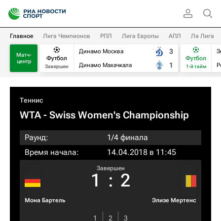
Главное
Лига Чемпионов
РПЛ
Лига Европы
АПЛ
Ла Лига
3
Динамо Москва
З
Матч-
Футбол
Футбол
центр
1
Динамо Махачкала
Р
Завершен
1-й тайм
Теннис
WTA
- Swiss Women's Championship
Раунд:
1/4 финала
Время начала:
14.04.2018 в 11:45
Завершен
1
:
2
Мона Бартель
Элизе Мертенс
1
2
3