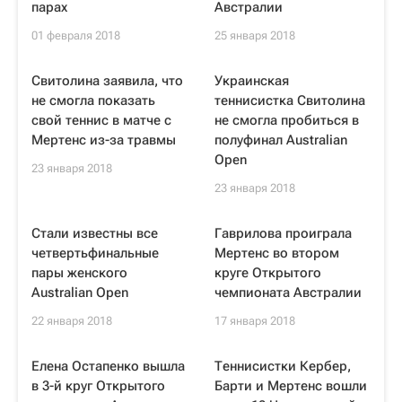
парах
Австралии
01 февраля 2018
25 января 2018
Свитолина заявила, что
Украинская
не смогла показать
теннисистка Свитолина
свой теннис в матче с
не смогла пробиться в
Мертенс из-за травмы
полуфинал Australian
Open
23 января 2018
23 января 2018
Стали известны все
Гаврилова проиграла
четвертьфинальные
Мертенс во втором
пары женского
круге Открытого
Australian Open
чемпионата Австралии
22 января 2018
17 января 2018
Елена Остапенко вышла
Теннисистки Кербер,
в 3-й круг Открытого
Барти и Мертенс вошли