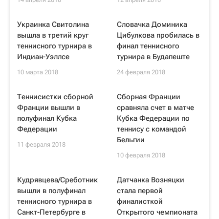
Украинка Свитолина
Словачка Доминика
вышла в третий круг
Цибулкова пробилась в
теннисного турнира в
финал теннисного
Индиан-Уэллсе
турнира в Будапеште
10 марта 2018
24 февраля 2018
Теннисистки сборной
Сборная Франции
Франции вышли в
сравняла счет в матче
полуфинал Кубка
Кубка Федерации по
Федерации
теннису с командой
Бельгии
11 февраля 2018
10 февраля 2018
Кудрявцева/Среботник
Датчанка Возняцки
вышли в полуфинал
стала первой
теннисного турнира в
финалисткой
Санкт-Петербурге в
Открытого чемпионата