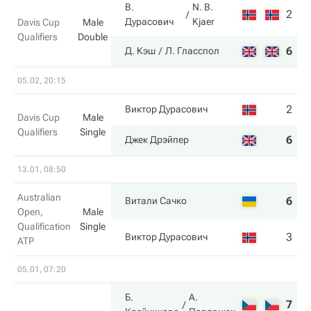
В.
N. B.
2
6
Дурасович
Kjaer
Davis Cup
Male
Qualifiers
Double
6
2
Д. Кэш
Л. Гласспол
05.02, 20:15
2
2
Виктор Дурасович
Davis Cup
Male
Qualifiers
Single
6
6
Джек Дрэйпер
13.01, 08:50
Australian
6
7
Витали Сачко
Open,
Male
Qualification
Single
3
6
Виктор Дурасович
ATP
05.01, 07:20
Б.
А.
7
6