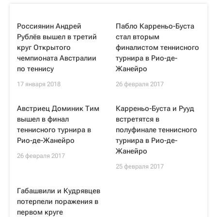
Россиянин Андрей
Пабло Карреньо-Буста
Рублёв вышел в третий
стал вторым
круг Открытого
финалистом теннисного
чемпионата Австралии
турнира в Рио-де-
по теннису
Жанейро
17 января 2018
26 февраля 2017
Австриец Доминик Тим
Карреньо-Буста и Рууд
вышел в финал
встретятся в
теннисного турнира в
полуфинале теннисного
Рио-де-Жанейро
турнира в Рио-де-
Жанейро
26 февраля 2017
25 февраля 2017
Габашвили и Кудрявцев
потерпели поражения в
первом круге