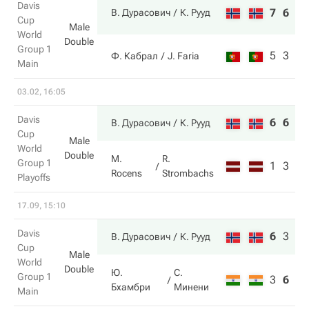
Davis
7
6
В. Дурасович
К. Рууд
Cup
Male
World
Double
Group 1
5
3
Ф. Кабрал
J. Faria
Main
03.02, 16:05
Davis
6
6
В. Дурасович
К. Рууд
Cup
Male
World
Double
M.
R.
Group 1
1
3
Rocens
Strombachs
Playoffs
17.09, 15:10
Davis
6
3
6
В. Дурасович
К. Рууд
Cup
Male
World
Double
Ю.
С.
Group 1
3
6
3
Бхамбри
Минени
Main