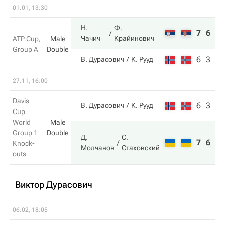
01.01, 13:30
Н.
Ф.
7
6
Чачич
Крайинович
ATP Cup,
Male
Group A
Double
6
3
В. Дурасович
К. Рууд
27.11, 16:00
Davis
6
3
В. Дурасович
К. Рууд
Cup
World
Male
Group 1
Double
Д.
С.
7
6
Knock-
Молчанов
Стаховский
outs
Виктор Дурасович
06.02, 18:05