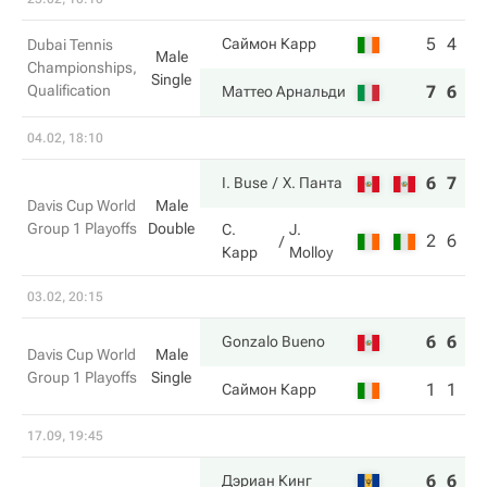
5
4
Саймон Карр
Dubai Tennis
Male
Championships,
Single
Qualification
7
6
Маттео Арнальди
04.02, 18:10
6
7
I. Buse
Х. Панта
Davis Cup World
Male
Group 1 Playoffs
Double
С.
J.
2
6
Карр
Molloy
03.02, 20:15
6
6
Gonzalo Bueno
Davis Cup World
Male
Group 1 Playoffs
Single
1
1
Саймон Карр
17.09, 19:45
6
6
Дэриан Кинг