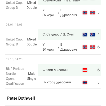
Крейчикова
Павлашек
United Cup,
Mixed
Group D
Double
У.
В.
5
2
Эйкери
Дурасович
03.01, 15:05
4
6
С. Сандерс
Д. Смит
United Cup,
Mixed
Group D
Double
У.
В.
6
1
Эйкери
Дурасович
12.10, 14:20
BNP Paribas
6
3
Филип Мисолич
Nordic
Male
Open,
Single
3
6
Виктор Дурасович
Qualification
Peter Bothwell