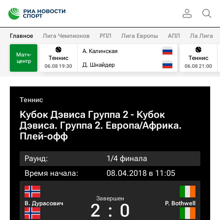
Главное
Лига Чемпионов
РПЛ
Лига Европы
АПЛ
Ла Лига
А. Калинская
Матч-
Теннис
Теннис
центр
Д. Шнайдер
06.08 19:30
06.08 21:00
Теннис
Кубок Дэвиса Группа 2 - Кубок
Дэвиса. Группа 2. Европа/Африка.
Плей-офф
Раунд:
1/4 финала
Время начала:
08.04.2018 в 11:05
Завершен
В. Дурасович
P. Bothwell
2
:
0