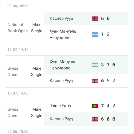
05.08, 20:35
6
6
Каспер Рууд
National
Male
Bank Open
Single
Хуан Мануэль
1
2
Черундоло
17.07, 14:40
Хуан Мануэль
3
7
6
Черундоло
Swiss
Male
Open
Single
6
5
2
Каспер Рууд
16.07, 14:05
7
4
2
Jaime Faria
Swiss
Male
Open
Single
6
6
6
Каспер Рууд
29.06, 15:20