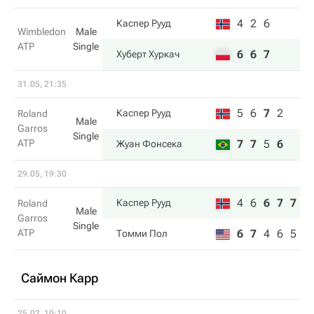
4
2
6
Каспер Рууд
Wimbledon
Male
ATP
Single
6
6
7
Хуберт Хуркач
31.05, 21:35
5
6
7
2
Каспер Рууд
Roland
Male
Garros
Single
ATP
7
7
5
6
Жуан Фонсека
29.05, 19:30
4
6
6
7
7
Каспер Рууд
Roland
Male
Garros
Single
ATP
6
7
4
6
5
Томми Пол
Саймон Карр
25.02, 10:10