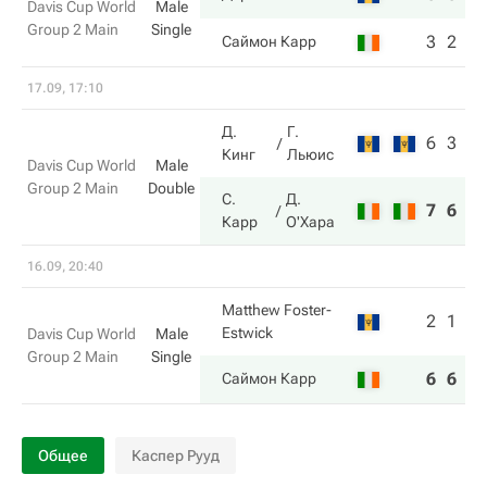
Davis Cup World
Male
Group 2 Main
Single
3
2
Саймон Карр
17.09, 17:10
Д.
Г.
6
3
Кинг
Льюис
Davis Cup World
Male
Group 2 Main
Double
С.
Д.
7
6
Карр
О'Хара
16.09, 20:40
Matthew Foster-
2
1
Estwick
Davis Cup World
Male
Group 2 Main
Single
6
6
Саймон Карр
Общее
Каспер Рууд