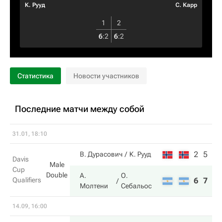
К. Рууд
С. Карр
1
2
6
:
2
6
:
2
Статистика
Новости участников
Последние матчи между собой
31.01, 18:10
2
5
В. Дурасович
К. Рууд
Davis
Male
Cup
Double
А.
О.
Qualifiers
6
7
Молтени
Себальос
14.09, 16:00