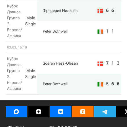
Кубок
6
6
Фредерик Нильсен
Дэвиса.
Группа
Male
2.
Single
Европа/
1
1
Peter Bothwell
Африка
03.02, 16:10
Кубок
7
1
3
Soeren Hess-Olesen
Дэвиса.
Группа
Male
2.
Single
Европа/
5
6
6
Peter Bothwell
Африка