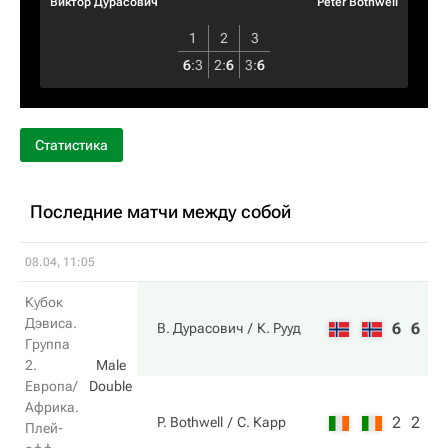
Виктор Дурасович
Peter Bothwell
1
2
3
6
:
3
2
:
6
3
:
6
Статистика
Последние матчи между собой
08.04, 11:05
Кубок
Дэвиса.
6
6
В. Дурасович
К. Рууд
Группа
2.
Male
Европа/
Double
Африка.
2
2
P. Bothwell
С. Карр
Плей-