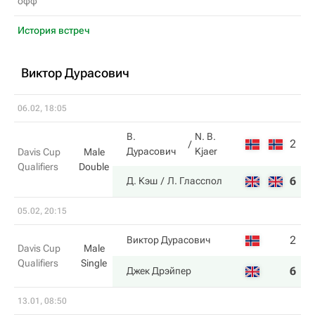
офф
История встреч
Виктор Дурасович
06.02, 18:05
В.
N. B.
2
6
Дурасович
Kjaer
Davis Cup
Male
Qualifiers
Double
6
2
Д. Кэш
Л. Гласспол
05.02, 20:15
2
2
Виктор Дурасович
Davis Cup
Male
Qualifiers
Single
6
6
Джек Дрэйпер
13.01, 08:50