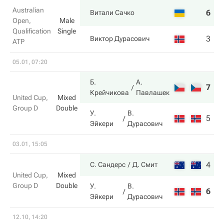
Australian
6
7
Витали Сачко
Open,
Male
Qualification
Single
3
6
Виктор Дурасович
ATP
05.01, 07:20
Б.
А.
7
6
Крейчикова
Павлашек
United Cup,
Mixed
Group D
Double
У.
В.
5
2
Эйкери
Дурасович
03.01, 15:05
4
6
С. Сандерс
Д. Смит
United Cup,
Mixed
Group D
Double
У.
В.
6
1
Эйкери
Дурасович
12.10, 14:20