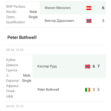
BNP Paribas
6
3
Филип Мисолич
Nordic
Male
Open,
Single
3
6
Виктор Дурасович
Qualification
Peter Bothwell
08.04, 12:50
Кубок
Дэвиса.
6
7
Каспер Рууд
Группа
2.
Male
Европа/
Single
Африка.
3
5
Peter Bothwell
Плей-
офф
04.02, 15:15