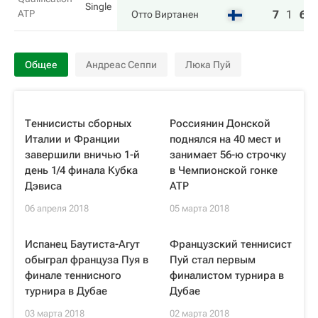
Single
ATP
7
1
6
Отто Виртанен
Общее
Андреас Сеппи
Люка Пуй
Теннисисты сборных
Россиянин Донской
Италии и Франции
поднялся на 40 мест и
завершили вничью 1-й
занимает 56-ю строчку
день 1/4 финала Кубка
в Чемпионской гонке
Дэвиса
ATP
06 апреля 2018
05 марта 2018
Испанец Баутиста-Агут
Французский теннисист
обыграл француза Пуя в
Пуй стал первым
финале теннисного
финалистом турнира в
турнира в Дубае
Дубае
03 марта 2018
02 марта 2018