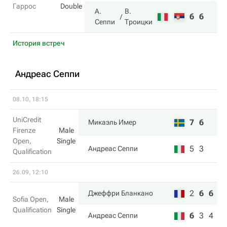
Гаррос
Double
А.
В.
6
6
Сеппи
Троицки
История встреч
Андреас Сеппи
08.10, 18:15
UniCredit
7
6
Микаэль Имер
Firenze
Male
Open,
Single
5
3
Андреас Сеппи
Qualification
26.09, 12:10
2
6
6
Джеффри Бланкано
Sofia Open,
Male
Qualification
Single
6
3
4
Андреас Сеппи