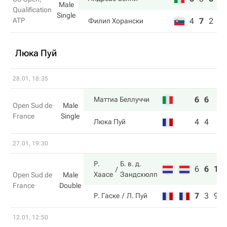
Male
Qualification
Single
ATP
4
7
2
Филип Хорански
Люка Пуй
28.01, 18:35
6
6
Маттиа Беллуччи
Open Sud de
Male
France
Single
4
4
Люка Пуй
27.01, 19:30
Р.
Б. в. д.
6
6
11
Хаасе
Зандсхюлп
Open Sud de
Male
France
Double
7
3
9
Р. Гаске
Л. Пуй
12.01, 12:50