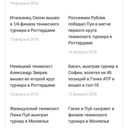
19 февраля 2018
Итальянец Сеппи вышел
Россиянин Рублев
в 1/4 финала теннисного
победил Пуя в матче
турнира в Роттердаме
первого круга
теннисного турнира в
15 февраля 2018
Роттердаме
14 февраля 2018
Немецкий теннисист
Басич, выиграв турнир в
Александр Зверев
Софии, взлетел на 45
вышел во второй круг
позиций в Гонке ATP и
турнира в Роттердаме
вошел в топ-10
12 февраля 2018
12 февраля 2018
Французский теннисист
Гаске и Пуй сыграют в
Люка Пуй выиграл
финале теннисного
турнир в Монпелье
турнира в Монпелье