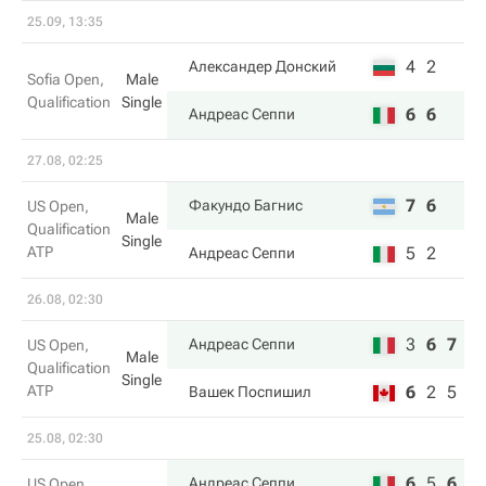
25.09, 13:35
4
2
Александер Донский
Sofia Open,
Male
Qualification
Single
6
6
Андреас Сеппи
27.08, 02:25
7
6
Факундо Багнис
US Open,
Male
Qualification
Single
ATP
5
2
Андреас Сеппи
26.08, 02:30
3
6
7
Андреас Сеппи
US Open,
Male
Qualification
Single
ATP
6
2
5
Вашек Поспишил
25.08, 02:30
6
5
6
Андреас Сеппи
US Open,