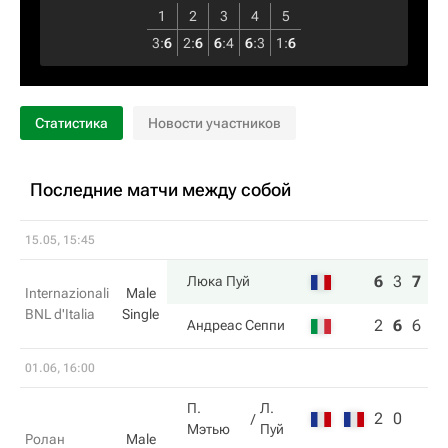
1
2
3
4
5
3
:
6
2
:
6
6
:
4
6
:
3
1
:
6
Статистика
Новости участников
Последние матчи между собой
15.05, 15:45
6
3
7
Люка Пуй
Internazionali
Male
BNL d'Italia
Single
2
6
6
Андреас Сеппи
01.06, 16:00
П.
Л.
2
0
Мэтью
Пуй
Ролан
Male