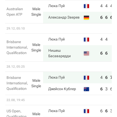
4
4
4
Люка Пуй
Australian
Male
Open ATP
Single
6
6
6
Александр Зверев
29.12, 05:10
4
4
Люка Пуй
Brisbane
Male
International,
Single
Нишеш
Qualification
6
6
Басаваредди
28.12, 05:25
4
6
7
Люка Пуй
Brisbane
Male
International,
Single
Qualification
6
3
6
Джейсон Кублер
22.08, 19:45
6
6
3
Люка Пуй
US Open,
Male
Qualification