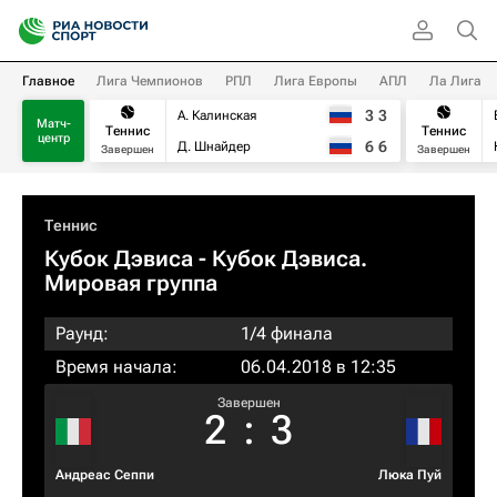
Главное
Лига Чемпионов
РПЛ
Лига Европы
АПЛ
Ла Лига
3
3
А. Калинская
Матч-
Теннис
Теннис
центр
6
6
Д. Шнайдер
Завершен
Завершен
Теннис
Кубок Дэвиса - Кубок Дэвиса.
Мировая группа
Раунд:
1/4 финала
Время начала:
06.04.2018 в 12:35
Завершен
2
:
3
Андреас Сеппи
Люка Пуй