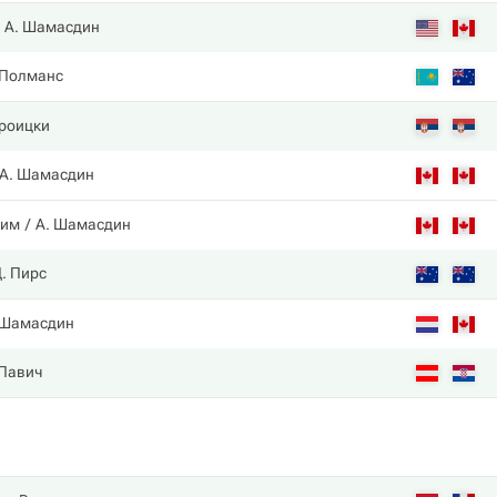
А. Шамасдин
 Полманс
Троицки
А. Шамасдин
сим
А. Шамасдин
. Пирс
 Шамасдин
 Павич