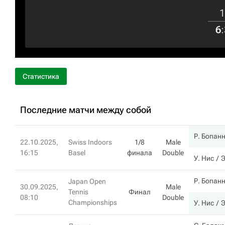
1
6
:
Статистика
Последние матчи между собой
Р. Бопан
22.10.2025,
Swiss Indoors
1/8
Male
16:15
Basel
финала
Double
У. Нис
Э
Р. Бопан
Japan Open
30.09.2025,
Male
Tennis
Финал
08:10
Double
Championships
У. Нис
Э