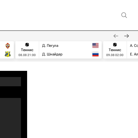
Д. Пегула
А. С
Теннис
Теннис
Д. Шнайдер
Е. А
08.08 21:00
09.08 02:00