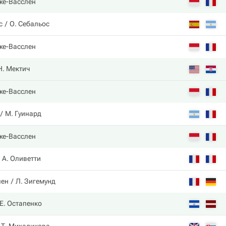
же-Васслен
с
О. Себальос
же-Васслен
Н. Мектич
же-Васслен
М. Гуинард
же-Васслен
А. Оливетти
лен
Л. Зигемунд
Е. Остапенко