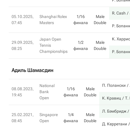
Р. Бопан
R. Cash
05.10.2025,
Shanghai Rolex
1/16
Male
07:45
Masters
финала
Double
Р. Бопан
К. Харри
Japan Open
29.09.2025,
1/2
Male
Tennis
08:25
финала
Double
Championships
Р. Бопан
Адиль Шамасдин
П. Полански
National
08.08.2023,
1/16
Male
Bank
19:45
финала
Double
Open
К. Кравиц
Т.
Л. Бэмбридж
25.02.2021,
Singapore
1/4
Male
08:45
Open
финала
Double
Д. Керретани