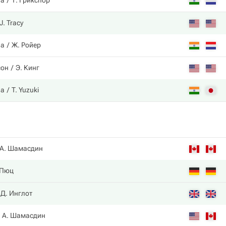
на
Т. Грикспор
J. Tracy
на
Ж. Ройер
сон
Э. Кинг
на
T. Yuzuki
А. Шамасдин
 Пюц
Д. Инглот
А. Шамасдин