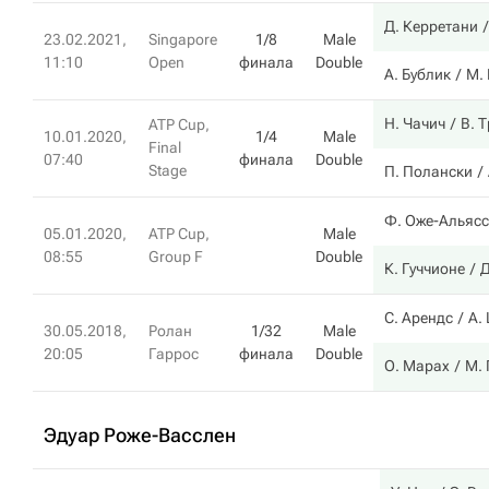
Д. Керретани
23.02.2021,
Singapore
1/8
Male
11:10
Open
финала
Double
А. Бублик
М.
Н. Чачич
В. 
ATP Cup,
10.01.2020,
1/4
Male
Final
07:40
финала
Double
Stage
П. Полански
Ф. Оже-Альяс
05.01.2020,
ATP Cup,
Male
08:55
Group F
Double
К. Гуччионе
Д
С. Арендс
А.
30.05.2018,
Ролан
1/32
Male
20:05
Гаррос
финала
Double
О. Марах
М.
Эдуар Роже-Васслен