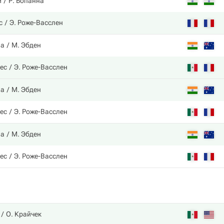
и
Р. Бопанна
с
Э. Роже-Васслен
на
М. Эбден
лес
Э. Роже-Васслен
на
М. Эбден
лес
Э. Роже-Васслен
на
М. Эбден
лес
Э. Роже-Васслен
О. Крайчек