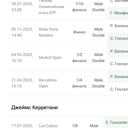
С. Балаж
Летние
28.07.2024,
1/16
Male
Олимпийские
23:00
финала
Double
игры ATP
Г. Монфи
Р. Бопан
05.11.2023,
Rolex Paris
Male
Финал
14:40
Masters
Double
С. Гонса
Р. Бопан
04.05.2023,
1/2
Male
Madrid Open
16:10
финала
Double
С. Гонса
Р. Бопан
21.04.2023,
Barcelona
1/4
Male
15:10
Open
финала
Double
С. Гонса
Джеймс Керретани
С. Гонсалес
17.07.2025,
Los Cabos
1/8
Male