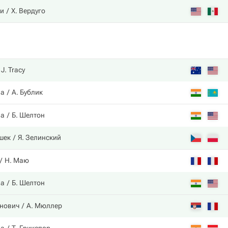
ни
Х. Вердуго
J. Tracy
на
А. Бублик
на
Б. Шелтон
шек
Я. Зелинский
Н. Маю
на
Б. Шелтон
нович
А. Мюллер