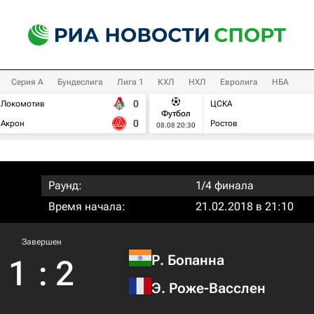
Серия А
Бундеслига
Лига 1
КХЛ
НХЛ
Евролига
НБА
0
Локомотив
ЦСКА
Футбол
0
Акрон
Ростов
08.08 20:30
Раунд:
1/4 финала
Время начала:
21.02.2018 в 21:10
Завершен
Р. Бопанна
1
:
2
Э. Роже-Васслен