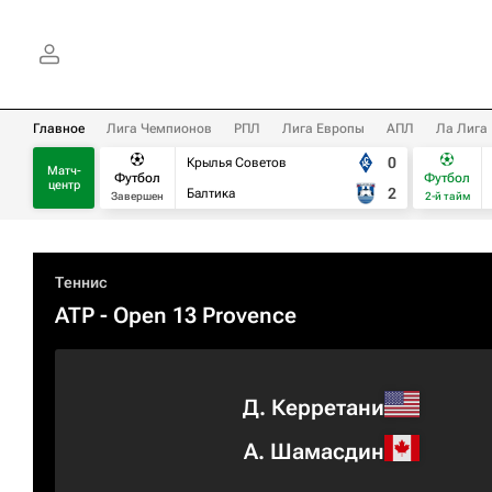
Главное
Лига Чемпионов
РПЛ
Лига Европы
АПЛ
Ла Лига
0
Крылья Советов
Матч-
Футбол
Футбол
центр
2
Балтика
Завершен
2-й тайм
Теннис
ATP
- Open 13 Provence
Д. Керретани
А. Шамасдин