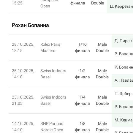
15:25
финала
Double
Open
Д. Керрета
Рохан Бопанна
Д. Пирс
28.10.2025,
Rolex Paris
1/16
Male
18:15
Masters
финала
Double
Р. Бопан
Р. Бопан
25.10.2025,
Swiss Indoors
1/2
Male
14:10
Basel
финала
Double
А. Павла
П. Эрбер
23.10.2025,
Swiss Indoors
1/4
Male
21:05
Basel
финала
Double
Р. Бопан
М. Кецма
14.10.2025,
BNP Paribas
1/8
Male
14:10
Nordic Open
финала
Double