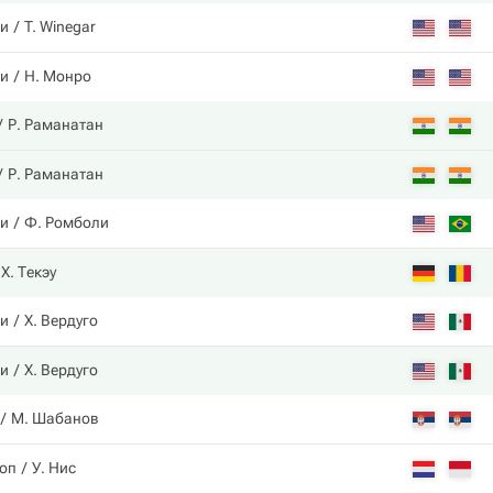
ни
T. Winegar
ни
Н. Монро
Р. Раманатан
Р. Раманатан
ни
Ф. Ромболи
Х. Текэу
ни
Х. Вердуго
ни
Х. Вердуго
М. Шабанов
оп
У. Нис