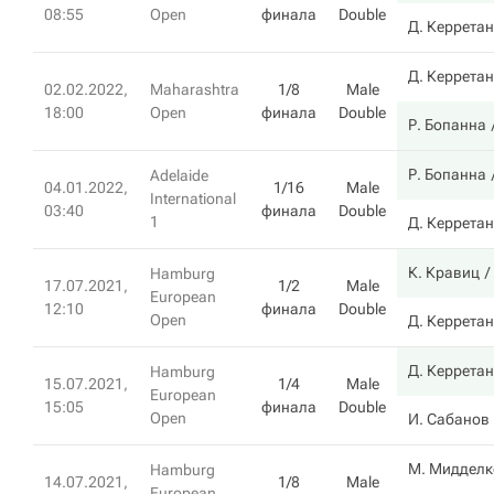
08:55
Open
финала
Double
Д. Керрета
Д. Керрета
02.02.2022,
Maharashtra
1/8
Male
18:00
Open
финала
Double
Р. Бопанна
Р. Бопанна
Adelaide
04.01.2022,
1/16
Male
International
03:40
финала
Double
1
Д. Керрета
К. Кравиц
Hamburg
17.07.2021,
1/2
Male
European
12:10
финала
Double
Open
Д. Керрета
Д. Керрета
Hamburg
15.07.2021,
1/4
Male
European
15:05
финала
Double
Open
И. Сабанов
М. Мидделк
Hamburg
14.07.2021,
1/8
Male
European