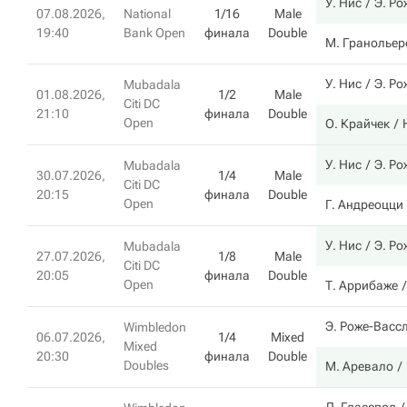
У. Нис
Э. Ро
07.08.2026,
National
1/16
Male
19:40
Bank Open
финала
Double
М. Гранольер
У. Нис
Э. Ро
Mubadala
01.08.2026,
1/2
Male
Citi DC
21:10
финала
Double
Open
О. Крайчек
У. Нис
Э. Ро
Mubadala
30.07.2026,
1/4
Male
Citi DC
20:15
финала
Double
Open
Г. Андреоцци
У. Нис
Э. Ро
Mubadala
27.07.2026,
1/8
Male
Citi DC
20:05
финала
Double
Open
Т. Аррибаже
Э. Роже-Васс
Wimbledon
06.07.2026,
1/4
Mixed
Mixed
20:30
финала
Double
Doubles
М. Аревало