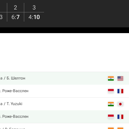
2
3
3
6
:
7
4
:
10
на
Б. Шелтон
. Роже-Васслен
на
T. Yuzuki
. Роже-Васслен