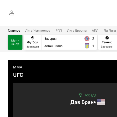
Главное
Лига Чемпионов
РПЛ
Лига Европы
АПЛ
Ла Лига
2
Бавария
Матч-
Футбол
Теннис
центр
1
Астон Вилла
Завершен
Завершен
MMA
UFC
Дэв Бранч