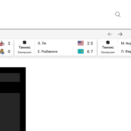
2
2
5
Э. Ли
М. Ан
Теннис
Теннис
0
6
7
Е. Рыбакина
Л. Фе
Завершен
Завершен