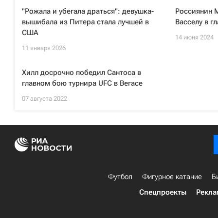
"Рожала и убегала драться": девушка-
Россиянин 
вышибала из Питера стала лучшей в
Васселу в г
США
14 июня 2024
11 января 2026
Хилл досрочно победил Сантоса в
главном бою турнира UFC в Вегасе
07 августа 2022
Футбол
Фигурное катание
Б
Спецпроекты
Рекла