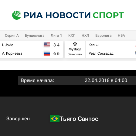
Серия А
Бундеслига
Лига 1
КХЛ
НХЛ
Евролига
НБА
3
4
I. Jovic
Кельн
Футбол
6
6
А. Корнеева
Реал Сосьедад
Завершен
Время начала:
22.04.2018 в 04:00
Тьяго Сантос
Завершен