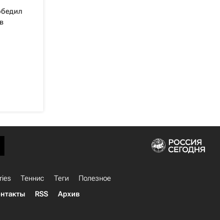
обедил
в
ries
Теннис
Теги
Полезное
нтакты
RSS
Архив