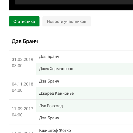
Статистика
Новости участников
Дэв Бранч
Дэв Бранч
31.03.2019
03:00
Джек Херманссон
Дэв Бранч
04.11.2018
04:00
Джаред Каннонье
Лук Рокхолд
17.09.2017
04:00
Дэв Бранч
Кшиштоф Жотко