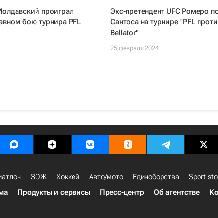
Молдавский проиграл
Экс-претендент UFC Ромеро п
лавном бою турнира PFL
Сантоса на турнире "PFL проти
Bellator"
25 февраля 2024
иатлон
ЗОЖ
Хоккей
Авто/мото
Единоборства
Sport sto
ма
Продукты и сервисы
Пресс-центр
Об агентстве
Ко