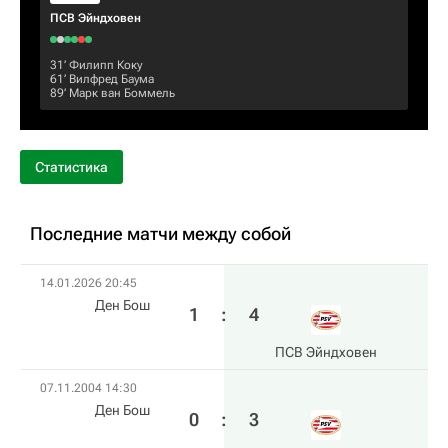
ПСВ Эйндховен
31‎’‎
Филипп Коку
61‎’‎
Вилфред Баума
89‎’‎
Марк ван Боммель
Статистика
Последние матчи между собой
14.01.2026 20:45
Ден Бош
1
:
4
ПСВ Эйндховен
07.11.2004 14:30
Ден Бош
0
:
3