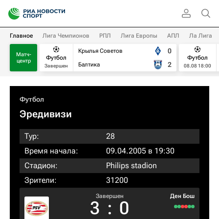
Главное
Лига Чемпионов
РПЛ
Лига Европы
АПЛ
Ла Лига
0
Крылья Советов
Матч-
Футбол
Футбол
центр
2
Балтика
Завершен
08.08 18:00
Футбол
Эредивизи
Тур:
28
Время начала:
09.04.2005 в 19:30
Стадион:
Philips stadion
Зрители:
31200
Завершен
Ден Бош
3
:
0